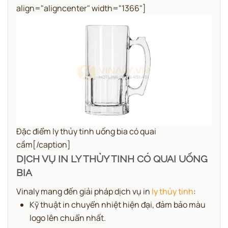
align="aligncenter" width="1366"]
Đặc điểm ly thủy tinh uống bia có quai
cầm[/caption]
DỊCH VỤ IN LY THỦY TINH CÓ QUAI UỐNG
BIA
Vinaly mang đến giải pháp dịch vụ in
ly thủy tinh
:
Kỹ thuật in chuyển nhiệt hiện đại, đảm bảo màu
logo lên chuẩn nhất.