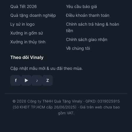
Quà Tết 2026
Yêu cầu báo giá
Quà tặng doanh nghiệp
Điều khoản thanh toán
Ly sứ in logo
Chính sách trả hàng & hoàn
tiền
Xưởng in gốm sứ
Chính sách giao nhận
Xưởng in thủy tinh
Về chúng tôi
Theo dõi Vinaly
Cập nhật mẫu mới & ưu đãi theo mùa.
f
▶
♪
Z
tư vấn công nghệ in
© 2026 Công ty TNHH Quà Tặng Vinaly · GPKD: 0319025915
(Sở KHĐT TP.HCM cấp 26/06/2025) · Giá trên web chưa bao
gồm VAT.