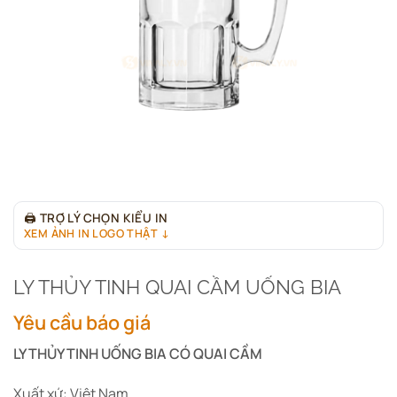
🖨
TRỢ LÝ CHỌN KIỂU IN
XEM ẢNH IN LOGO THẬT ↓
LY THỦY TINH QUAI CẦM UỐNG BIA
Yêu cầu báo giá
LY THỦY TINH UỐNG BIA CÓ QUAI CẦM
Xuất xứ: Việt Nam