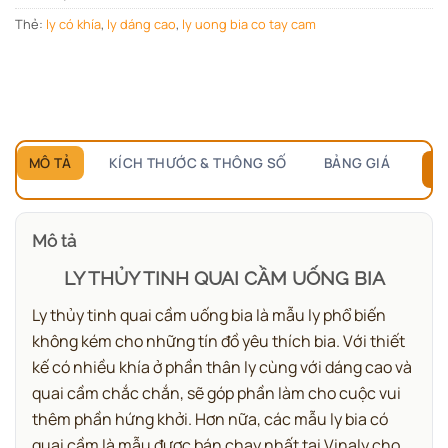
Thẻ:
ly có khía
,
ly dáng cao
,
ly uong bia co tay cam
MÔ TẢ
KÍCH THƯỚC & THÔNG SỐ
BẢNG GIÁ
B
Mô tả
LY THỦY TINH QUAI CẦM UỐNG BIA
Ly thủy tinh quai cầm uống bia là mẫu ly phổ biến
không kém cho những tín đồ yêu thích bia. Với thiết
kế có nhiều khía ở phần thân ly cùng với dáng cao và
quai cầm chắc chắn, sẽ góp phần làm cho cuộc vui
thêm phần hứng khởi. Hơn nữa, các mẫu ly bia có
quai cầm là mẫu được bán chạy nhất tại Vinaly cho