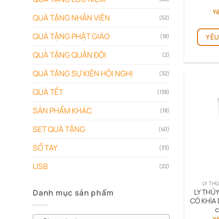
Yê
QUÀ TẶNG NHÂN VIÊN
(52)
QUÀ TẶNG PHẬT GIÁO
(18)
YÊU
QUÀ TẶNG QUÂN ĐỘI
(2)
QUÀ TẶNG SỰ KIỆN HỘI NGHỊ
(32)
QUÀ TẾT
(138)
SẢN PHẨM KHÁC
(18)
SET QUÀ TẶNG
(40)
SỔ TAY
(33)
USB
(22)
LY TH
LY THỦ
Danh mục sản phẩm
CÓ KHÍA
c