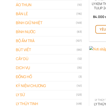
LY KEM T
ÁO THUN
(10)
TULIP 2
BÁN LẺ
(116)
84.000
BÌNH GIỮ NHIỆT
(149)
YÊU
BÌNH NƯỚC
(63)
BỘ ẤM TRÀ
(107)
BÚT VIẾT
(66)
CÂY DÙ
(12)
DỊCH VỤ
(35)
ĐỒNG HỒ
(3)
KỶ NIỆM CHƯƠNG
(141)
LY SỨ
(123)
LY THỦY 
LY THỦY TINH
LY THỦY
(418)