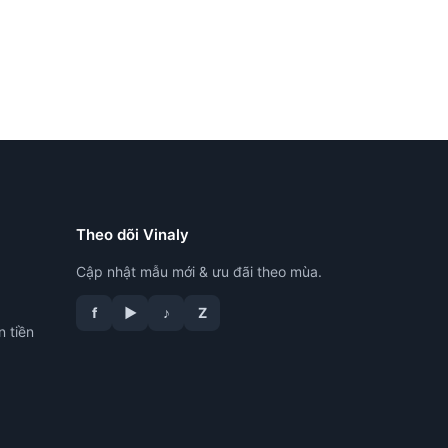
Theo dõi Vinaly
Cập nhật mẫu mới & ưu đãi theo mùa.
f
▶
♪
Z
n tiền