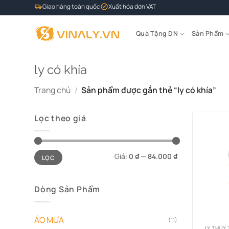
Bỏ
Giao hàng toàn quốc
Xuất hóa đơn VAT
qua
nội
Quà Tặng DN
Sản Phẩm
dung
ly có khía
Trang chủ
/
Sản phẩm được gắn thẻ “ly có khía”
Lọc theo giá
Giá
Giá
Giá:
0 ₫
—
84.000 ₫
LỌC
tối
tối
thiểu
đa
Dòng Sản Phẩm
ÁO MƯA
(11)
LY THỦY 