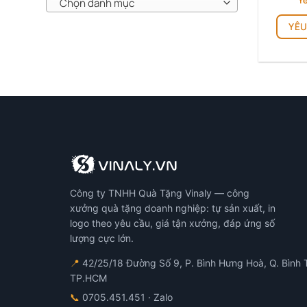
Yê
Chọn danh mục
YÊU
Công ty TNHH Quà Tặng Vinaly — công
xưởng quà tặng doanh nghiệp: tự sản xuất, in
logo theo yêu cầu, giá tận xưởng, đáp ứng số
lượng cực lớn.
📍
42/25/18 Đường Số 9, P. Bình Hưng Hoà, Q. Bình 
TP.HCM
📞
0705.451.451
· Zalo