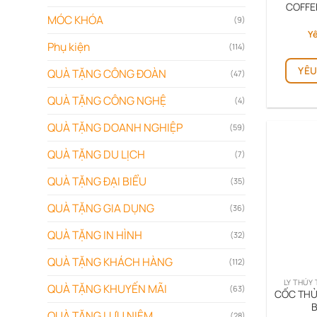
COFFE
MÓC KHÓA
(9)
Yê
Phụ kiện
(114)
YÊU
QUÀ TẶNG CÔNG ĐOÀN
(47)
QUÀ TẶNG CÔNG NGHỆ
(4)
QUÀ TẶNG DOANH NGHIỆP
(59)
QUÀ TẶNG DU LỊCH
(7)
QUÀ TẶNG ĐẠI BIỂU
(35)
QUÀ TẶNG GIA DỤNG
(36)
QUÀ TẶNG IN HÌNH
(32)
QUÀ TẶNG KHÁCH HÀNG
(112)
LY THỦY 
QUÀ TẶNG KHUYẾN MÃI
(63)
CỐC THỦ
B
QUÀ TẶNG LƯU NIỆM
(28)