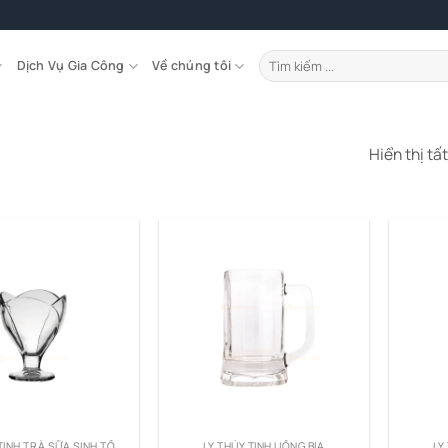
Tìm
Dịch Vụ Gia Công
Về chúng tôi
kiếm:
Hiển thị tấ
TINH TRÀ SỮA SINH TỐ
LY THỦY TINH UỐNG BIA
LY