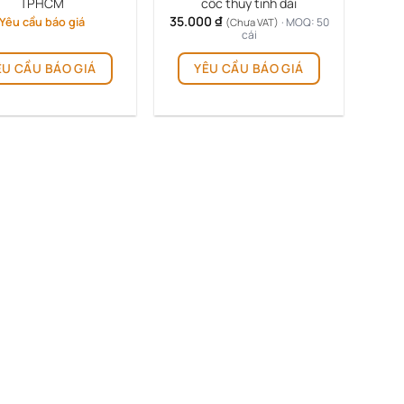
TPHCM
cốc thủy tinh dài
35.000
₫
Yêu cầu báo giá
· MOQ: 50
(Chưa VAT)
cái
ÊU CẦU BÁO GIÁ
YÊU CẦU BÁO GIÁ