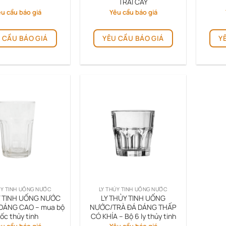
TRÁI CÂY
u cầu báo giá
Yêu cầu báo giá
 CẦU BÁO GIÁ
YÊU CẦU BÁO GIÁ
Y
ỦY TINH UỐNG NƯỚC
LY THỦY TINH UỐNG NƯỚC
Y TINH UỐNG NƯỚC
LY THỦY TINH UỐNG
 DÁNG CAO – mua bộ
NƯỚC/TRÀ ĐÁ DÁNG THẤP
ốc thủy tinh
CÓ KHÍA – Bộ 6 ly thủy tinh