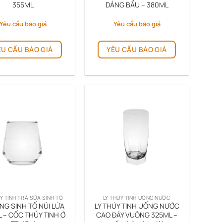
355ML
DÁNG BẦU – 380ML
Yêu cầu báo giá
Yêu cầu báo giá
ÊU CẦU BÁO GIÁ
YÊU CẦU BÁO GIÁ
Y TINH TRÀ SỮA SINH TỐ
LY THỦY TINH UỐNG NƯỚC
NG SINH TỐ NÚI LỬA
LY THỦY TINH UỐNG NƯỚC
 – CỐC THỦY TINH Ở
CAO ĐÁY VUÔNG 325ML –