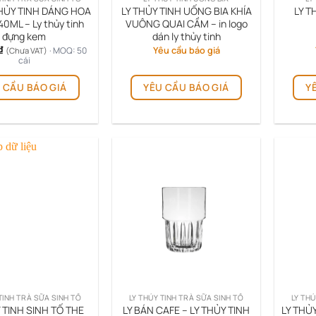
HỦY TINH DÁNG HOA
LY THỦY TINH UỐNG BIA KHÍA
LY T
40ML – Ly thủy tinh
VUÔNG QUAI CẦM – in logo
đựng kem
dán ly thủy tinh
₫
Yêu cầu báo giá
· MOQ: 50
(Chưa VAT)
cái
 CẦU BÁO GIÁ
YÊU CẦU BÁO GIÁ
Y
TINH TRÀ SỮA SINH TỐ
LY THỦY TINH TRÀ SỮA SINH TỐ
LY THỦ
 TINH SINH TỐ THE
LY BÁN CAFE – LY THỦY TINH
LY THỦ