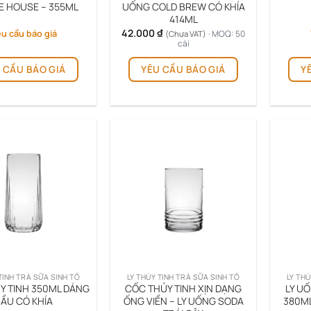
E HOUSE – 355ML
UỐNG COLD BREW CÓ KHÍA
414ML
42.000
₫
u cầu báo giá
· MOQ: 50
(Chưa VAT)
cái
 CẦU BÁO GIÁ
YÊU CẦU BÁO GIÁ
Y
TINH TRÀ SỮA SINH TỐ
LY THỦY TINH TRÀ SỮA SINH TỐ
LY THỦ
Y TINH 350ML DÁNG
CỐC THỦY TINH XỊN DẠNG
LY UỐ
ẦU CÓ KHÍA
ỐNG VIỀN – LY UỐNG SODA
380ML