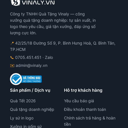
Công ty TNHH Quà Tặng Vinaly — công
xưởng quà tặng doanh nghiệp: tự sản xuất, in
logo theo yêu cầu, giá tận xưởng, đáp ứng số
lượng cực lớn.
📍
42/25/18 Đường Số 9, P. Bình Hưng Hoà, Q. Bình Tân,
TP.HCM
📞
0705.451.451
· Zalo
✉️
admin@vinaly.vn
Sản phẩm / Dịch vụ
Hỗ trợ khách hàng
Quà Tết 2026
Yêu cầu báo giá
Quà tặng doanh nghiệp
Điều khoản thanh toán
Ly sứ in logo
Chính sách trả hàng & hoàn
tiền
Xưởng in gốm sứ