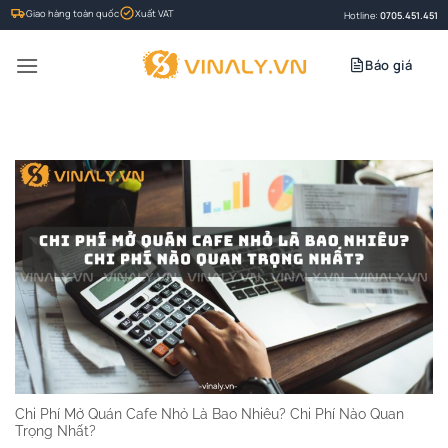
Bỏ
Giao hàng toàn quốc
Xuất VAT
Hotline:
0705.451.451
qua
nội
Báo giá
dung
Chi Phí Mở Quán Cafe Nhỏ Là Bao Nhiêu? Chi Phí Nào Quan
Trọng Nhất?