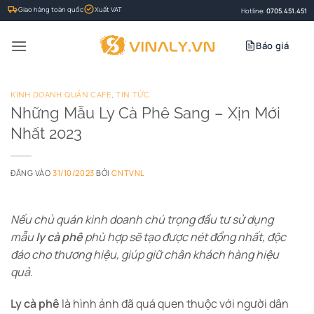
Bỏ
Giao hàng toàn quốc
Xuất VAT
Hotline:
0705.451.451
qua
nội
Báo giá
dung
KINH DOANH QUÁN CAFE
,
TIN TỨC
Những Mẫu Ly Cà Phê Sang – Xịn Mới
Nhất 2023
ĐĂNG VÀO
31/10/2023
BỞI
CNTVNL
Nếu chủ quán kinh doanh chú trọng đầu tư sử dụng
mẫu
ly cà phê
phù hợp sẽ tạo được nét đồng nhất, độc
đáo cho thương hiệu, giúp giữ chân khách hàng hiệu
quả.
Ly cà phê
là hình ảnh đã quá quen thuộc với người dân