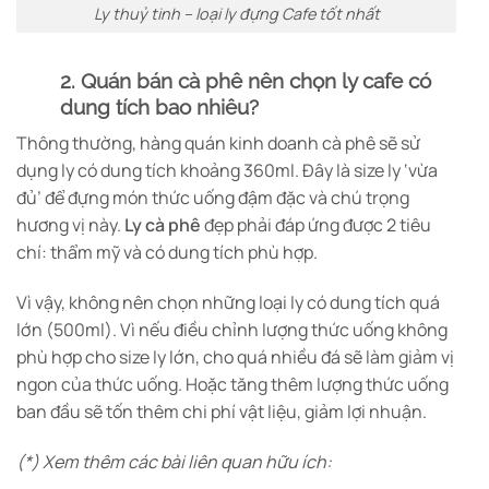
Ly thuỷ tinh – loại ly đựng Cafe tốt nhất
2. Quán bán cà phê nên chọn ly cafe có
dung tích bao nhiêu?
Thông thường, hàng quán kinh doanh cà phê sẽ sử
dụng ly có dung tích khoảng 360ml. Đây là size ly ‘vừa
đủ’ để đựng món thức uống đậm đặc và chú trọng
hương vị này.
Ly cà phê
đẹp phải đáp ứng được 2 tiêu
chí: thẩm mỹ và có dung tích phù hợp.
Vì vậy, không nên chọn những loại ly có dung tích quá
lớn (500ml). Vì nếu điều chỉnh lượng thức uống không
phù hợp cho size ly lớn, cho quá nhiều đá sẽ làm giảm vị
ngon của thức uống. Hoặc tăng thêm lượng thức uống
ban đầu sẽ tốn thêm chi phí vật liệu, giảm lợi nhuận.
(*) Xem thêm các bài liên quan hữu ích: