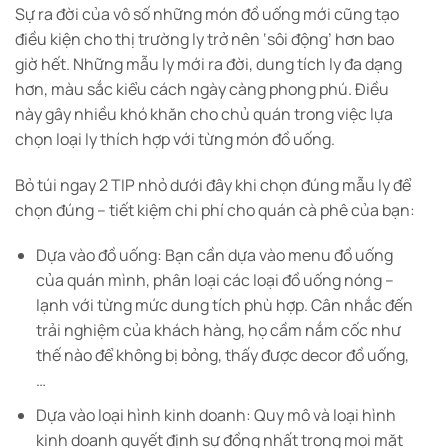
Sự ra đời của vô số những món đồ uống mới cũng tạo
điều kiện cho thị trường ly trở nên ‘sôi động’ hơn bao
giờ hết. Những mẫu ly mới ra đời, dung tích ly đa dạng
hơn, màu sắc kiểu cách ngày càng phong phú. Điều
này gây nhiều khó khăn cho chủ quán trong việc lựa
chọn loại ly thích hợp với từng món đồ uống.
Bỏ túi ngay 2 TIP nhỏ dưới đây khi chọn đúng mẫu ly để
chọn đúng – tiết kiệm chi phí cho quán cà phê của bạn:
Dựa vào đồ uống: Bạn cần dựa vào menu đồ uống
của quán mình, phân loại các loại đồ uống nóng –
lạnh với từng mức dung tích phù hợp. Cân nhắc đến
trải nghiệm của khách hàng, họ cầm nắm cốc như
thế nào để không bị bỏng, thấy được decor đồ uống,
…
Dựa vào loại hình kinh doanh: Quy mô và loại hình
kinh doanh quyết định sự đồng nhất trong mọi mặt