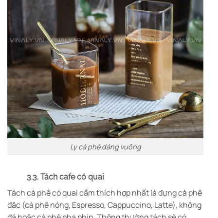
Ly cà phê dáng vuông
3.3. Tách cafe có quai
Tách cà phê có quai cầm thích hợp nhất là đựng cà phê
đặc (cà phê nóng, Espresso, Cappuccino, Latte), không
đá hoặc cà phê pha phin. Thông thường tách sẽ có