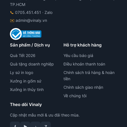
TP.HCM
📞
0705.451.451
· Zalo
✉️
admin@vinaly.vn
Sản phẩm / Dịch vụ
Hỗ trợ khách hàng
Quà Tết 2026
Yêu cầu báo giá
Quà tặng doanh nghiệp
Điều khoản thanh toán
Ly sứ in logo
Chính sách trả hàng & hoàn
tiền
Xưởng in gốm sứ
Chính sách giao nhận
Xưởng in thủy tinh
Về chúng tôi
Theo dõi Vinaly
Cập nhật mẫu mới & ưu đãi theo mùa.
f
▶
♪
Z