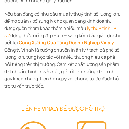
có cho mình những gợi ý hữu ích.
Nếu bạn đang có nhu cầu mua ly thuỷ tinh số lượng lớn,
để mở quán / bổ sung ly cho quán đang kinh doanh,
đừng quên tham khảo thêm nhiều mẫu
ly thuỷ tinh
,
ly
sứ
đựng thức uống đẹp – xịn – sang kèm báo giá cực chi
tiết tại
Công Xưởng Quà Tặng Doanh Nghiệp Vinaly
Công ty Vinaly là xưởng chuyên in ấn ly / tách cà phê số
lượng lớn, từng hợp tác với nhiều thương hiệu cà phê
nổi tiếng trên thị trường. Cam kết chất lượng sản phẩm
đạt chuẩn, hình in sắc nét, giá tốt tận xưởng dành cho
quý khách hàng. Liên hệ ngay với chúng tôi để được hỗ
trợ tư vấn trực tiếp.
LIÊN HỆ VINALY ĐỂ ĐƯỢC HỖ TRỢ