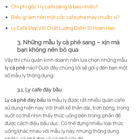
Chi phí gốc 1 ly cafe sáng là bao nhiêu?
Điều gì làm nên một cốc cafe pha máy chuẩn vị?
Ly Cafe Đẹp Với Chất Lượng Điểm 10 Hoàn Hảo
3. Những mẫu ly cà phê sang – xịn mà
bạn không nên bỏ qua
Vậy thì chủ quán kinh doanh nên lựa chọn những mẫu
ly cà phê
nào? Dưới đây chúng tôi sẽ gợi ý đến bạn một
số mẫu ly thông dụng:
3.1. Ly cafe đáy bầu
Ly cà phê
đáy bầu
là mẫu ly được rất nhiều quán cafe
sử dụng hiện nay. Với thiết kế thân dài, trơn bóng, trong
suốt có thể nhìn thấy thức uống bên trong, phần đế
được cách điệu bầu dục. Có thể đựng nhiều loại thức
uống khác nhau với mẫu ly này, nhưng thông dụng
nhất l: cà phê đen và cà phê sữa đá.