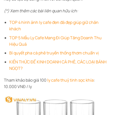
(*) Xem thêm các bài liên quan hữu ích:
TOP 4 hình ảnh ly cafe đen đá đẹp giúp giữ chân
khách
TOP 5 Mẫu Ly Cafe Mang Đi Giúp Tăng Doanh Thu
Hiệu Quả
Bí quyết pha cà phê truyền thống thơm chuẩn vị
KIẾN THỨC ĐỂ KINH DOANH CÀ PHÊ, CÁC LOẠI BÁNH
NGỌT?
Tham khảo báo giá 100
ly cafe thuỷ tinh sọc khía
:
10.000 VNĐ / ly