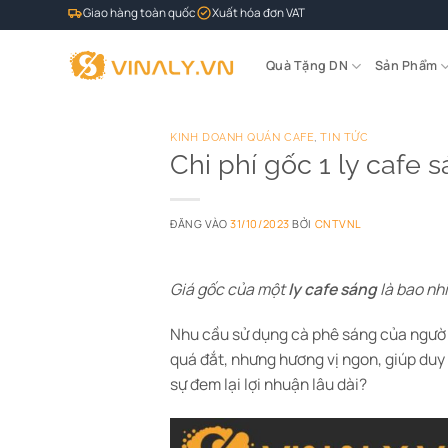
Bỏ
Giao hàng toàn quốc
Xuất hóa đơn VAT
qua
nội
Quà Tặng DN
Sản Phẩm
dung
KINH DOANH QUÁN CAFE
,
TIN TỨC
Chi phí gốc 1 ly cafe 
ĐĂNG VÀO
31/10/2023
BỞI
CNTVNL
Giá gốc của một
ly cafe sáng
là bao nh
Nhu cầu sử dụng cà phê sáng của người 
quá đắt, nhưng hương vị ngon, giúp duy
sự đem lại lợi nhuận lâu dài?