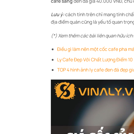
cafe sáng
đen đá giá 40.000 VNĐ, chủ 
Lưu ý:
cách tính trên chỉ mang tính chấ
địa điểm quán cũng là yếu tố quan trọng
(*) Xem thêm các bài liên quan hữu ích
Điều gì làm nên một cốc cafe pha má
Ly Cafe Đẹp Với Chất Lượng Điểm 1
TOP 4 hình ảnh ly cafe đen đá đẹp g