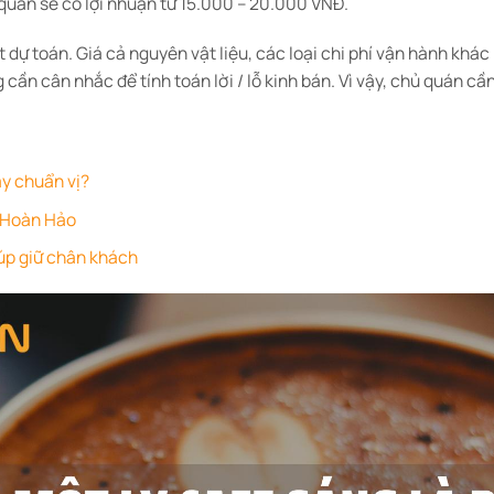
quán sẽ có lợi nhuận từ 15.000 – 20.000 VNĐ.
t dự toán. Giá cả nguyên vật liệu, các loại chi phí vận hành khá
 cần cân nhắc để tính toán lời / lỗ kinh bán. Vì vậy, chủ quán c
:
y chuẩn vị?
0 Hoàn Hảo
iúp giữ chân khách