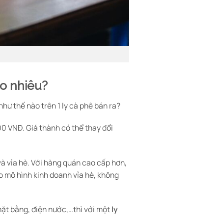
ao nhiêu?
như thế nào trên 1 ly cà phê bán ra?
00 VNĐ. Giá thành có thể thay đổi
à vỉa hè. Với hàng quán cao cấp hơn,
eo mô hình kinh doanh vỉa hè, không
mặt bằng, điện nước,…thì với một
ly