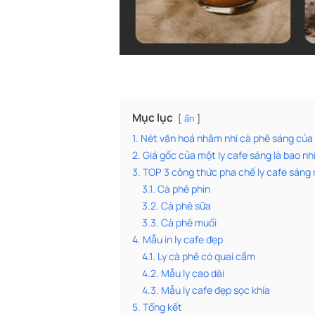
Mục lục
ẩn
1. Nét văn hoá nhâm nhi cà phê sáng của
2. Giá gốc của một ly cafe sáng là bao nhi
3. TOP 3 công thức pha chế ly cafe sán
3.1. Cà phê phin
3.2. Cà phê sữa
3.3. Cà phê muối
4. Mẫu in ly cafe đẹp
4.1. Ly cà phê có quai cầm
4.2. Mẫu ly cao dài
4.3. Mẫu ly cafe đẹp sọc khía
5. Tổng kết