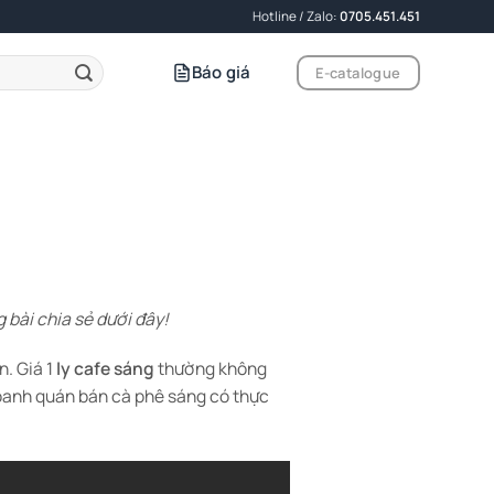
Hotline / Zalo:
0705.451.451
Báo giá
E-catalogue
 bài chia sẻ dưới đây!
n. Giá 1
ly cafe sáng
thường không
 doanh quán bán cà phê sáng có thực