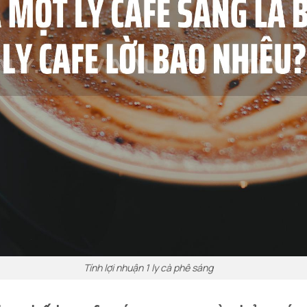
Tính lợi nhuận 1 ly cà phê sáng