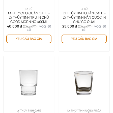
LY SỨ
LY SỨ
MUA LY CHO QUÁN CAFE –
LY THỦY TINH QUÁN CAFE –
LY THỦY TINH TRỤ IN CHỮ
LY THỦY TINH HÀN QUỐC IN
GOOD MORNING 400ML
CHỮ CÓ QUAI
40.000
₫
25.000
₫
· MOQ: 50
· MOQ: 50
(Chưa VAT)
(Chưa VAT)
cái
cái
YÊU CẦU BÁO GIÁ
YÊU CẦU BÁO GIÁ
LY THỦY TINH CAFE
LY THỦY TINH UỐNG RƯỢU