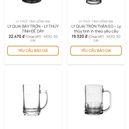
LY THỦY TINH UỐNG BIA
LY THỦY TINH UỐNG BIA
LY QUAI BẢY TRƠN – LY THỦY
LY QUAI TRÒN THÂN EO – Ly
TINH ĐẾ DÀY
thủy tinh in theo yêu cầu
22.470
₫
19.320
₫
· MOQ: 50
· MOQ: 50
(Chưa VAT)
(Chưa VAT)
cái
cái
YÊU CẦU BÁO GIÁ
YÊU CẦU BÁO GIÁ