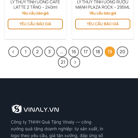
LY THỦY TINH UỐNG CAFE
LY THUỶ TINH UỐNG RƯỢU
LATTE 2 TẦNG – 240ml
MẠNH PLAZA ROCK – 295ML
Yêu cầu báo giá
Yêu cầu báo giá
YÊU CẦU BÁO GIÁ
YÊU CẦU BÁO GIÁ
1
2
3
…
16
17
18
19
20
21
Công ty TNHH Quà Tặng Vinaly — công
xưởng quà tặng doanh nghiệp: tự sản xuất, in
logo theo yêu cầu, giá tận xưởng, đáp ứng số