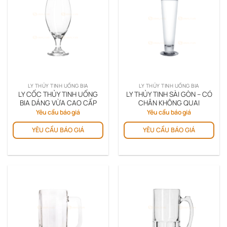
LY THỦY TINH UỐNG BIA
LY THỦY TINH UỐNG BIA
LY CỐC THỦY TINH UỐNG
LY THỦY TINH SÀI GÒN – CÓ
BIA DÁNG VỪA CAO CẤP
CHÂN KHÔNG QUAI
Yêu cầu báo giá
Yêu cầu báo giá
YÊU CẦU BÁO GIÁ
YÊU CẦU BÁO GIÁ