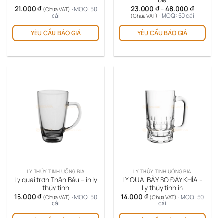
bia
Khoảng
21.000
₫
23.000
₫
–
48.000
₫
· MOQ: 50
(Chưa VAT)
giá:
cái
· MOQ: 50 cái
(Chưa VAT)
từ
Sản
23.000 
YÊU CẦU BÁO GIÁ
YÊU CẦU BÁO GIÁ
ph
đến
48.000 
này
có
nhi
biế
thể.
Cá
tùy
chọ
có
thể
đượ
chọ
trê
LY THỦY TINH UỐNG BIA
LY THỦY TINH UỐNG BIA
tra
Ly quai trơn Thân Bầu – in ly
LY QUAI BẢY BO ĐÁY KHÍA –
sản
thủy tinh
Ly thủy tinh in
16.000
₫
14.000
₫
ph
· MOQ: 50
· MOQ: 50
(Chưa VAT)
(Chưa VAT)
cái
cái