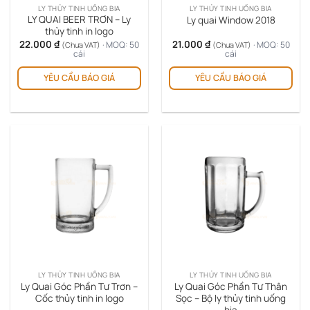
LY THỦY TINH UỐNG BIA
LY THỦY TINH UỐNG BIA
LY QUAI BEER TRƠN – Ly
Ly quai Window 2018
thủy tinh in logo
22.000
₫
21.000
₫
· MOQ: 50
· MOQ: 50
(Chưa VAT)
(Chưa VAT)
cái
cái
YÊU CẦU BÁO GIÁ
YÊU CẦU BÁO GIÁ
LY THỦY TINH UỐNG BIA
LY THỦY TINH UỐNG BIA
Ly Quai Góc Phần Tư Trơn –
Ly Quai Góc Phần Tư Thân
Cốc thủy tinh in logo
Sọc – Bộ ly thủy tinh uống