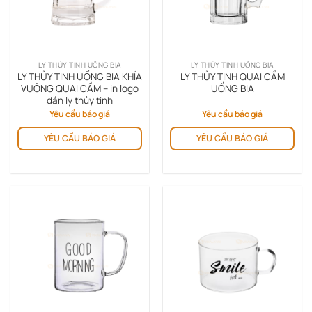
LY THỦY TINH UỐNG BIA
LY THỦY TINH UỐNG BIA
LY THỦY TINH UỐNG BIA KHÍA
LY THỦY TINH QUAI CẦM
VUÔNG QUAI CẦM – in logo
UỐNG BIA
dán ly thủy tinh
Yêu cầu báo giá
Yêu cầu báo giá
YÊU CẦU BÁO GIÁ
YÊU CẦU BÁO GIÁ