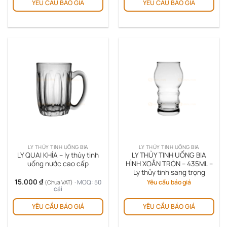
YÊU CẦU BÁO GIÁ
YÊU CẦU BÁO GIÁ
LY THỦY TINH UỐNG BIA
LY THỦY TINH UỐNG BIA
LY QUAI KHÍA – ly thủy tinh
LY THỦY TINH UỐNG BIA
uống nước cao cấp
HÌNH XOẮN TRÒN – 435ML –
Ly thủy tinh sang trọng
15.000
₫
· MOQ: 50
Yêu cầu báo giá
(Chưa VAT)
cái
YÊU CẦU BÁO GIÁ
YÊU CẦU BÁO GIÁ