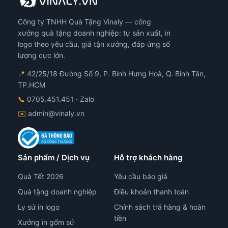
thể
đượ
Công ty TNHH Quà Tặng Vinaly — công
chọ
xưởng quà tặng doanh nghiệp: tự sản xuất, in
trê
logo theo yêu cầu, giá tận xưởng, đáp ứng số
tra
lượng cực lớn.
sản
ph
📍
42/25/18 Đường Số 9, P. Bình Hưng Hoà, Q. Bình Tân,
TP.HCM
📞
0705.451.451
· Zalo
✉️
admin@vinaly.vn
Sản phẩm / Dịch vụ
Hỗ trợ khách hàng
Quà Tết 2026
Yêu cầu báo giá
Quà tặng doanh nghiệp
Điều khoản thanh toán
Ly sứ in logo
Chính sách trả hàng & hoàn
tiền
Xưởng in gốm sứ