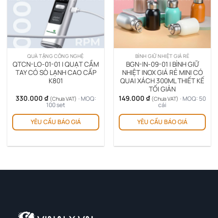
QUÀ TẶNG CÔNG NGHỆ
BÌNH GIỮ NHIỆT GIÁ RẺ
QTCN-LO-01-01 | QUẠT CẦM
BGN-IN-09-01 | BÌNH GIỮ
TAY CÓ SÒ LẠNH CAO CẤP
NHIỆT INOX GIÁ RẺ MINI CÓ
K801
QUAI XÁCH 300ML THIẾT KẾ
TỐI GIẢN
330.000
₫
149.000
₫
· MOQ:
· MOQ: 50
(Chưa VAT)
(Chưa VAT)
100 set
cái
Sản
YÊU CẦU BÁO GIÁ
YÊU CẦU BÁO GIÁ
ph
này
có
nhi
biế
thể.
Cá
tùy
chọ
có