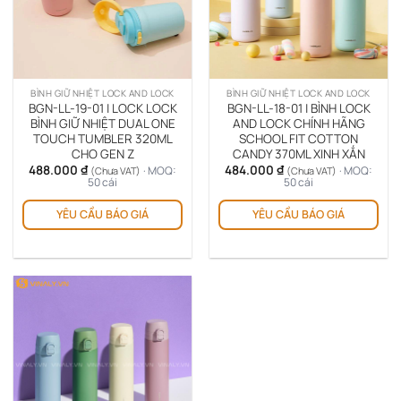
có
thể
đượ
chọ
trê
BÌNH GIỮ NHIỆT LOCK AND LOCK
BÌNH GIỮ NHIỆT LOCK AND LOCK
tra
BGN-LL-19-01 | LOCK LOCK
BGN-LL-18-01 | BÌNH LOCK
sản
BÌNH GIỮ NHIỆT DUAL ONE
AND LOCK CHÍNH HÃNG
TOUCH TUMBLER 320ML
SCHOOL FIT COTTON
ph
CHO GEN Z
CANDY 370ML XINH XẮN
488.000
₫
484.000
₫
· MOQ:
· MOQ:
(Chưa VAT)
(Chưa VAT)
50 cái
50 cái
Sản
Sản
YÊU CẦU BÁO GIÁ
YÊU CẦU BÁO GIÁ
phẩm
ph
này
này
có
có
nhiều
nhi
biến
biế
thể.
thể.
Các
Cá
tùy
tùy
chọn
chọ
có
có