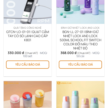
QUÀ TẶNG CÔNG NGHỆ
BÌNH GIỮ NHIỆT LOCK AND LOCK
QTCN-LO-01-01 | QUẠT CẦM
BGN-LL-27-01 | BÌNH GIỮ
TAY CÓ SÒ LẠNH CAO CẤP
NHIỆT LOCK AND LOCK
K801
500ML SCHOOL FIT SWITCH
COLOR ĐỔI MÀU THEO
NHIỆT ĐỘ
330.000
₫
368.000
₫
· MOQ:
· MOQ:
(Chưa VAT)
(Chưa VAT)
100 set
50 cái
Sản
YÊU CẦU BÁO GIÁ
YÊU CẦU BÁO GIÁ
ph
này
có
nhi
biế
thể.
Cá
tùy
chọ