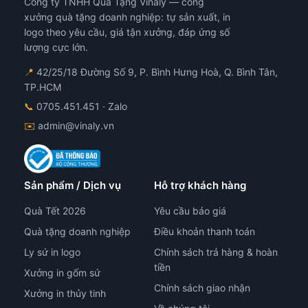
Công ty TNHH Quà Tặng Vinaly — công
chọn
xưởng quà tặng doanh nghiệp: tự sản xuất, in
trên
logo theo yêu cầu, giá tận xưởng, đáp ứng số
trang
lượng cực lớn.
sản
phẩm
📍
42/25/18 Đường Số 9, P. Bình Hưng Hoà, Q. Bình Tân,
TP.HCM
📞
0705.451.451
· Zalo
✉️
admin@vinaly.vn
Sản phẩm / Dịch vụ
Hỗ trợ khách hàng
Quà Tết 2026
Yêu cầu báo giá
Quà tặng doanh nghiệp
Điều khoản thanh toán
Ly sứ in logo
Chính sách trả hàng & hoàn
tiền
Xưởng in gốm sứ
Chính sách giao nhận
Xưởng in thủy tinh