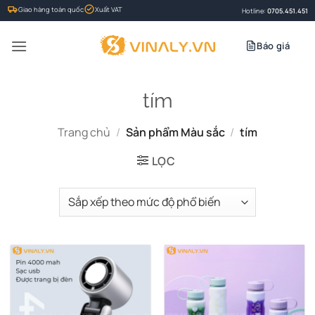
Bỏ
Giao hàng toàn quốc
Xuất VAT
Hotline:
0705.451.451
qua
nội
Báo giá
dung
tím
Trang chủ
/
Sản phẩm Màu sắc
/
tím
LỌC