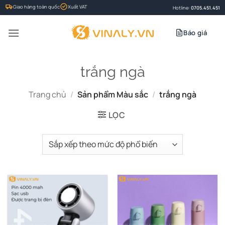
Bỏ
Giao hàng toàn quốc
Xuất VAT
Hotline:
0705.451.451
qua
nội
Báo giá
dung
trắng ngà
Trang chủ
/
Sản phẩm Màu sắc
/
trắng ngà
LỌC