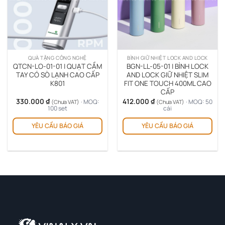
QUÀ TẶNG CÔNG NGHỆ
BÌNH GIỮ NHIỆT LOCK AND LOCK
QTCN-LO-01-01 | QUẠT CẦM
BGN-LL-05-01 | BÌNH LOCK
TAY CÓ SÒ LẠNH CAO CẤP
AND LOCK GIỮ NHIỆT SLIM
K801
FIT ONE TOUCH 400ML CAO
CẤP
330.000
₫
412.000
₫
· MOQ:
· MOQ: 50
(Chưa VAT)
(Chưa VAT)
100 set
cái
Sản
YÊU CẦU BÁO GIÁ
YÊU CẦU BÁO GIÁ
ph
này
có
nhi
biế
thể.
Cá
tùy
chọ
có