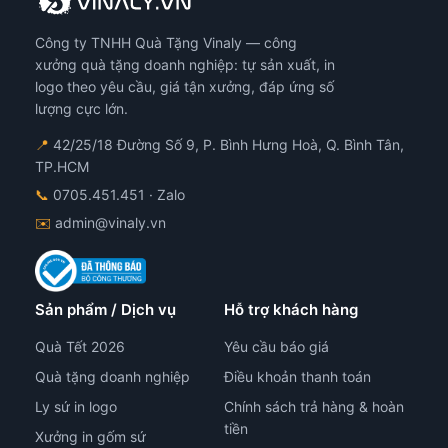
thể
đượ
Công ty TNHH Quà Tặng Vinaly — công
chọ
xưởng quà tặng doanh nghiệp: tự sản xuất, in
trê
logo theo yêu cầu, giá tận xưởng, đáp ứng số
tra
lượng cực lớn.
sản
ph
📍
42/25/18 Đường Số 9, P. Bình Hưng Hoà, Q. Bình Tân,
TP.HCM
📞
0705.451.451
· Zalo
✉️
admin@vinaly.vn
Sản phẩm / Dịch vụ
Hỗ trợ khách hàng
Quà Tết 2026
Yêu cầu báo giá
Quà tặng doanh nghiệp
Điều khoản thanh toán
Ly sứ in logo
Chính sách trả hàng & hoàn
tiền
Xưởng in gốm sứ