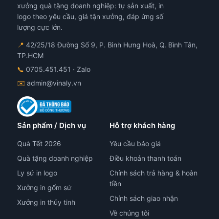
chọn
chọ
xưởng quà tặng doanh nghiệp: tự sản xuất, in
trên
trê
logo theo yêu cầu, giá tận xưởng, đáp ứng số
trang
tra
lượng cực lớn.
sản
sản
phẩm
ph
📍
42/25/18 Đường Số 9, P. Bình Hưng Hoà, Q. Bình Tân,
TP.HCM
📞
0705.451.451
· Zalo
✉️
admin@vinaly.vn
Sản phẩm / Dịch vụ
Hỗ trợ khách hàng
Quà Tết 2026
Yêu cầu báo giá
Quà tặng doanh nghiệp
Điều khoản thanh toán
Ly sứ in logo
Chính sách trả hàng & hoàn
tiền
Xưởng in gốm sứ
Chính sách giao nhận
Xưởng in thủy tinh
Về chúng tôi