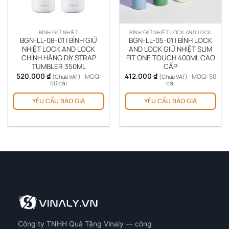
được
chọn
trên
BÌNH GIỮ NHIỆT
BÌNH GIỮ NHIỆT LOCK AND LOCK
trang
BGN-LL-08-01 | BÌNH GIỮ
BGN-LL-05-01 | BÌNH LOCK
sản
NHIỆT LOCK AND LOCK
AND LOCK GIỮ NHIỆT SLIM
CHÍNH HÃNG DIY STRAP
FIT ONE TOUCH 400ML CAO
phẩm
TUMBLER 350ML
CẤP
520.000
₫
412.000
₫
· MOQ:
· MOQ: 50
(Chưa VAT)
(Chưa VAT)
50 cái
cái
Sản
Sản
YÊU CẦU BÁO GIÁ
YÊU CẦU BÁO GIÁ
phẩm
ph
này
này
có
có
nhiều
nhi
biến
biế
thể.
thể.
Các
Cá
tùy
tùy
chọn
chọ
có
có
thể
thể
được
đượ
Công ty TNHH Quà Tặng Vinaly — công