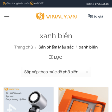
Bỏ
Giao hàng toàn quốc
Xuất VAT
Hotline:
0705.451.451
qua
nội
Báo giá
dung
xanh biển
Trang chủ
/
Sản phẩm Màu sắc
/
xanh biển
LỌC