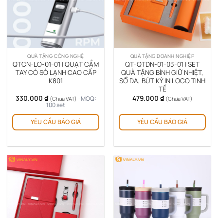
QUÀ TẶNG CÔNG NGHỆ
QUÀ TẶNG DOANH NGHIỆP
QTCN-LO-01-01 | QUẠT CẦM
QT-QTDN-01-03-01 | SET
TAY CÓ SÒ LẠNH CAO CẤP
QUÀ TẶNG BÌNH GIỮ NHIỆT,
K801
SỔ DA, BÚT KÝ IN LOGO TINH
TẾ
330.000
₫
479.000
₫
· MOQ:
(Chưa VAT)
(Chưa VAT)
100 set
Sản
YÊU CẦU BÁO GIÁ
YÊU CẦU BÁO GIÁ
ph
này
có
nhi
biế
thể.
Cá
tùy
chọ
có