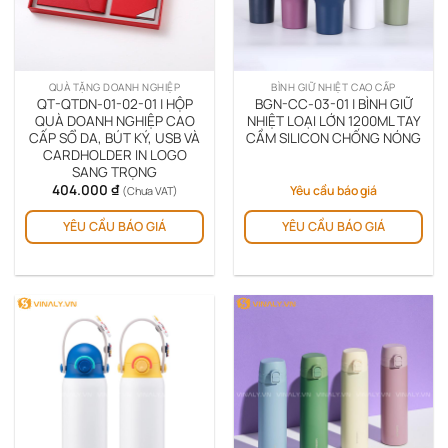
thể
đượ
chọ
trê
QUÀ TẶNG DOANH NGHIỆP
BÌNH GIỮ NHIỆT CAO CẤP
tra
QT-QTDN-01-02-01 | HỘP
BGN-CC-03-01 | BÌNH GIỮ
sản
QUÀ DOANH NGHIỆP CAO
NHIỆT LOẠI LỚN 1200ML TAY
CẤP SỔ DA, BÚT KÝ, USB VÀ
CẦM SILICON CHỐNG NÓNG
ph
CARDHOLDER IN LOGO
SANG TRỌNG
404.000
₫
Yêu cầu báo giá
(Chưa VAT)
Sản
YÊU CẦU BÁO GIÁ
YÊU CẦU BÁO GIÁ
phẩm
này
có
nhiều
biến
thể.
Các
tùy
chọn
có
thể