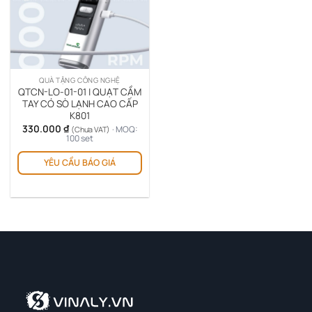
QUÀ TẶNG CÔNG NGHỆ
QTCN-LO-01-01 | QUẠT CẦM
TAY CÓ SÒ LẠNH CAO CẤP
K801
330.000
₫
· MOQ:
(Chưa VAT)
100 set
YÊU CẦU BÁO GIÁ