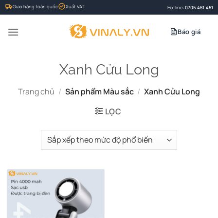
Bỏ
Giao hàng toàn quốc
Xuất VAT
Hotline:
0705.451.451
qua
nội
Báo giá
dung
Xanh Cửu Long
Trang chủ
/
Sản phẩm Màu sắc
/
Xanh Cửu Long
LỌC