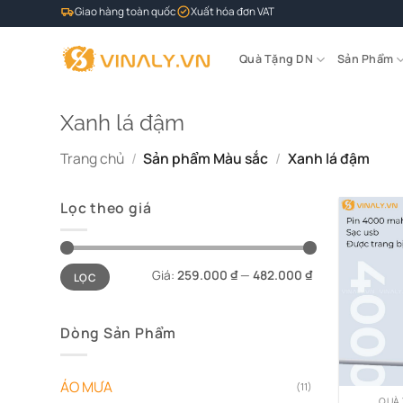
Bỏ
Giao hàng toàn quốc
Xuất hóa đơn VAT
qua
nội
Quà Tặng DN
Sản Phẩm
dung
Xanh lá đậm
Trang chủ
/
Sản phẩm Màu sắc
/
Xanh lá đậm
Lọc theo giá
Giá
Giá
Giá:
259.000 ₫
—
482.000 ₫
LỌC
tối
tối
thiểu
đa
Dòng Sản Phẩm
ÁO MƯA
(11)
QUÀ