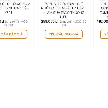
-01-01 | QUẠT CẦM
BGN-IN-12-01 | BÌNH GIỮ
LGN-L
 SÒ LẠNH CAO CẤP
NHIỆT CÓ QUAI XÁCH 500ML
LOCK
K801
– LÀM QUÀ TẶNG THƯƠNG
TUMB
HIỆU
0
₫
259.000
₫
482.0
· MOQ:
· MOQ: 50
(Chưa VAT)
(Chưa VAT)
100 set
cái
Sản
 CẦU BÁO GIÁ
YÊU CẦU BÁO GIÁ
Y
phẩm
này
có
nhiều
biến
thể.
Các
tùy
chọn
có
thể
được
chọn
trên