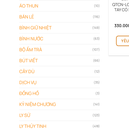
QTCN-LO
ÁO THUN
(10)
TAY CÓ
BÁN LẺ
(116)
330.00
BÌNH GIỮ NHIỆT
(149)
BÌNH NƯỚC
(63)
YÊU
BỘ ẤM TRÀ
(107)
BÚT VIẾT
(66)
CÂY DÙ
(12)
DỊCH VỤ
(35)
ĐỒNG HỒ
(3)
KỶ NIỆM CHƯƠNG
(141)
LY SỨ
(123)
LY THỦY TINH
(418)