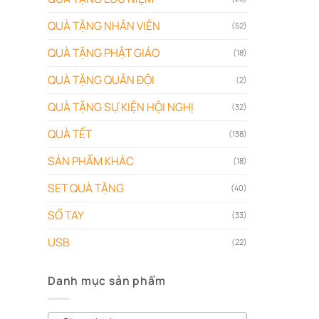
QUÀ TẶNG NHÂN VIÊN
(52)
QUÀ TẶNG PHẬT GIÁO
(18)
QUÀ TẶNG QUÂN ĐỘI
(2)
QUÀ TẶNG SỰ KIỆN HỘI NGHỊ
(32)
QUÀ TẾT
(138)
SẢN PHẨM KHÁC
(18)
SET QUÀ TẶNG
(40)
SỔ TAY
(33)
USB
(22)
Danh mục sản phẩm