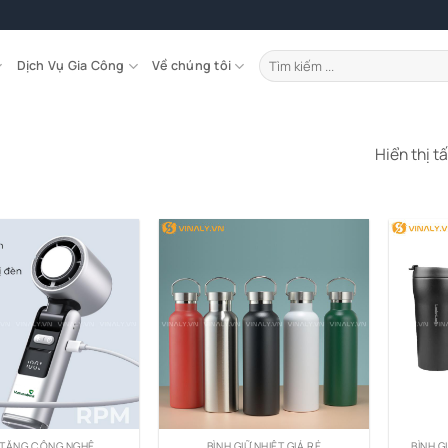
Tìm
Dịch Vụ Gia Công
Về chúng tôi
kiếm:
Hiển thị t
 TẶNG CÔNG NGHỆ
BÌNH GIỮ NHIỆT GIÁ RẺ
BÌNH G