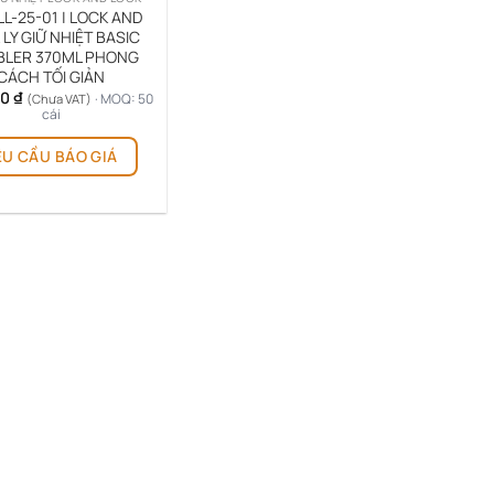
L-25-01 | LOCK AND
 LY GIỮ NHIỆT BASIC
LER 370ML PHONG
CÁCH TỐI GIẢN
00
₫
· MOQ: 50
(Chưa VAT)
cái
Sản
ÊU CẦU BÁO GIÁ
phẩm
này
có
nhiều
biến
thể.
Các
tùy
chọn
có
thể
được
chọn
trên