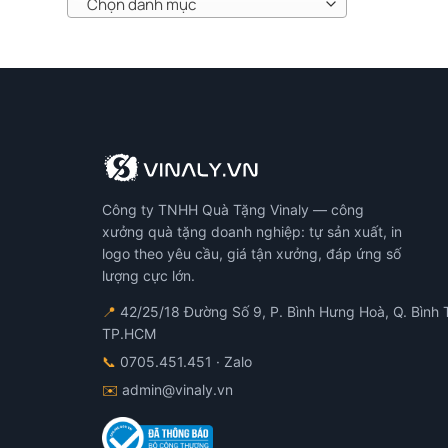
Chọn danh mục
Công ty TNHH Quà Tặng Vinaly — công
xưởng quà tặng doanh nghiệp: tự sản xuất, in
logo theo yêu cầu, giá tận xưởng, đáp ứng số
lượng cực lớn.
📍
42/25/18 Đường Số 9, P. Bình Hưng Hoà, Q. Bình 
TP.HCM
📞
0705.451.451
· Zalo
✉️
admin@vinaly.vn