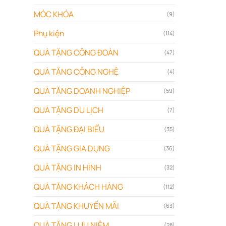
MÓC KHÓA
(9)
Phụ kiện
(114)
QUÀ TẶNG CÔNG ĐOÀN
(47)
QUÀ TẶNG CÔNG NGHỆ
(4)
QUÀ TẶNG DOANH NGHIỆP
(59)
QUÀ TẶNG DU LỊCH
(7)
QUÀ TẶNG ĐẠI BIỂU
(35)
QUÀ TẶNG GIA DỤNG
(36)
QUÀ TẶNG IN HÌNH
(32)
QUÀ TẶNG KHÁCH HÀNG
(112)
QUÀ TẶNG KHUYẾN MÃI
(63)
QUÀ TẶNG LƯU NIỆM
(28)