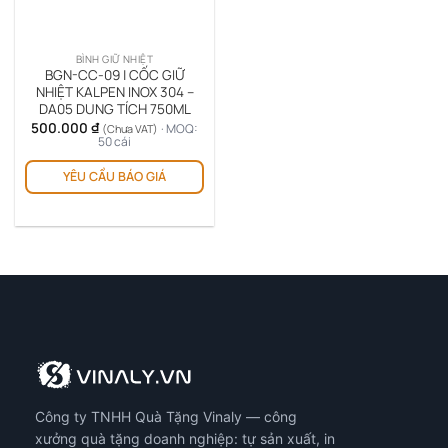
được
đượ
chọn
chọ
trên
trê
BÌNH GIỮ NHIỆT
trang
tra
BGN-CC-09 | CỐC GIỮ
sản
sản
NHIỆT KALPEN INOX 304 –
DA05 DUNG TÍCH 750ML
phẩm
ph
500.000
₫
· MOQ:
(Chưa VAT)
50 cái
Sản
YÊU CẦU BÁO GIÁ
phẩm
này
có
nhiều
biến
thể.
Các
tùy
chọn
có
thể
được
Công ty TNHH Quà Tặng Vinaly — công
chọn
xưởng quà tặng doanh nghiệp: tự sản xuất, in