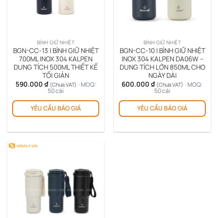
thể
đượ
chọ
trê
BÌNH GIỮ NHIỆT
BÌNH GIỮ NHIỆT
tra
BGN-CC-13 | BÌNH GIỮ NHIỆT
BGN-CC-10 | BÌNH GIỮ NHIỆT
sản
700ML INOX 304 KALPEN
INOX 304 KALPEN DA06W –
DUNG TÍCH 500ML THIẾT KẾ
DUNG TÍCH LỚN 850ML CHO
ph
TỐI GIẢN
NGÀY DÀI
590.000
₫
600.000
₫
· MOQ:
· MOQ:
(Chưa VAT)
(Chưa VAT)
50 cái
50 cái
Sản
Sản
YÊU CẦU BÁO GIÁ
YÊU CẦU BÁO GIÁ
phẩm
ph
này
này
có
có
nhiều
nhi
biến
biế
thể.
thể.
Các
Cá
tùy
tùy
chọn
chọ
có
có
thể
thể