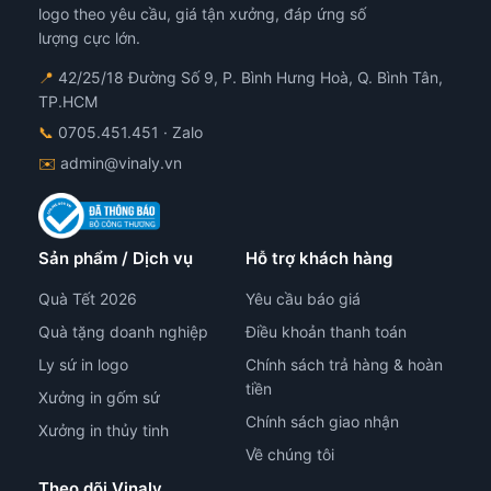
trên
logo theo yêu cầu, giá tận xưởng, đáp ứng số
trang
lượng cực lớn.
sản
phẩm
📍
42/25/18 Đường Số 9, P. Bình Hưng Hoà, Q. Bình Tân,
TP.HCM
📞
0705.451.451
· Zalo
✉️
admin@vinaly.vn
Sản phẩm / Dịch vụ
Hỗ trợ khách hàng
Quà Tết 2026
Yêu cầu báo giá
Quà tặng doanh nghiệp
Điều khoản thanh toán
Ly sứ in logo
Chính sách trả hàng & hoàn
tiền
Xưởng in gốm sứ
Chính sách giao nhận
Xưởng in thủy tinh
Về chúng tôi
Theo dõi Vinaly