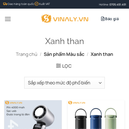
Bỏ
Giao hàng toàn quốc
Xuất VAT
Hotline:
0705.451.451
qua
nội
Báo giá
dung
Xanh than
Trang chủ
/
Sản phẩm Màu sắc
/
Xanh than
LỌC