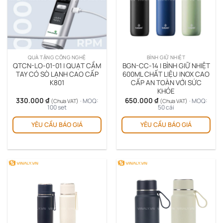
QUÀ TẶNG CÔNG NGHỆ
BÌNH GIỮ NHIỆT
QTCN-LO-01-01 | QUẠT CẦM
BGN-CC-14 | BÌNH GIỮ NHIỆT
TAY CÓ SÒ LẠNH CAO CẤP
600ML CHẤT LIỆU INOX CAO
K801
CẤP AN TOÀN VỚI SỨC
KHỎE
330.000
₫
650.000
₫
· MOQ:
· MOQ:
(Chưa VAT)
(Chưa VAT)
100 set
50 cái
Sản
YÊU CẦU BÁO GIÁ
YÊU CẦU BÁO GIÁ
ph
này
có
nhi
biế
thể.
Cá
tùy
chọ
có