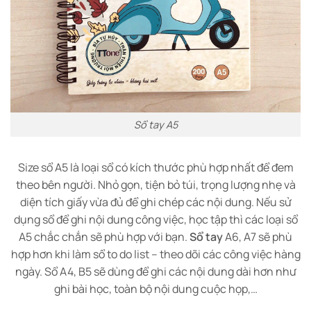
Sổ tay A5
Size sổ A5 là loại sổ có kích thước phù hợp nhất để đem
theo bên người. Nhỏ gọn, tiện bỏ túi, trọng lượng nhẹ và
diện tích giấy vừa đủ để ghi chép các nội dung. Nếu sử
dụng sổ để ghi nội dung công việc, học tập thì các loại sổ
A5 chắc chắn sẽ phù hợp với bạn.
Sổ tay
A6, A7 sẽ phù
hợp hơn khi làm sổ to do list – theo dõi các công việc hàng
ngày. Sổ A4, B5 sẽ dùng để ghi các nội dung dài hơn như
ghi bài học, toàn bộ nội dung cuộc họp,…