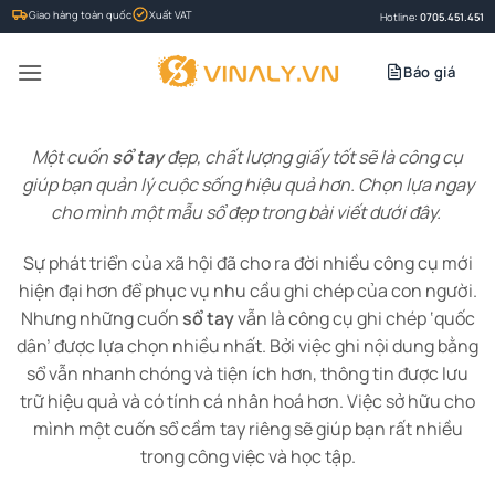
Bỏ
Giao hàng toàn quốc
Xuất VAT
Hotline:
0705.451.451
qua
nội
Báo giá
dung
Một cuốn
sổ tay
đẹp, chất lượng giấy tốt sẽ là công cụ
giúp bạn quản lý cuộc sống hiệu quả hơn. Chọn lựa ngay
cho mình một mẫu sổ đẹp trong bài viết dưới đây.
Sự phát triển của xã hội đã cho ra đời nhiều công cụ mới
hiện đại hơn để phục vụ nhu cầu ghi chép của con người.
Nhưng những cuốn
sổ tay
vẫn là công cụ ghi chép ‘quốc
dân’ được lựa chọn nhiều nhất. Bởi việc ghi nội dung bằng
sổ vẫn nhanh chóng và tiện ích hơn, thông tin được lưu
trữ hiệu quả và có tính cá nhân hoá hơn. Việc sở hữu cho
mình một cuốn sổ cầm tay riêng sẽ giúp bạn rất nhiều
trong công việc và học tập.