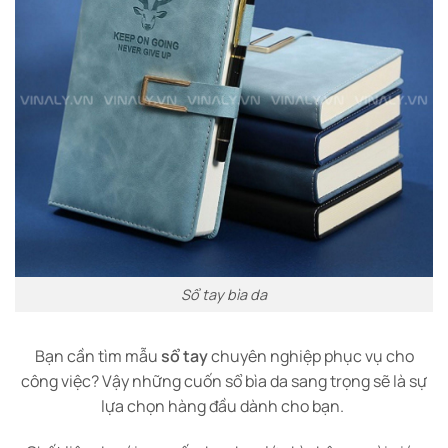
Sổ tay bìa da
Bạn cần tìm mẫu
sổ tay
chuyên nghiệp phục vụ cho
công việc? Vậy những cuốn sổ bìa da sang trọng sẽ là sự
lựa chọn hàng đầu dành cho bạn.