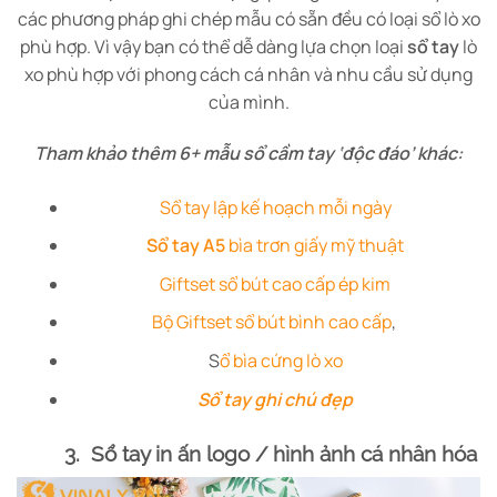
các phương pháp ghi chép mẫu có sẵn đều có loại sổ lò xo
phù hợp. Vì vậy bạn có thể dễ dàng lựa chọn loại
sổ tay
lò
xo phù hợp với phong cách cá nhân và nhu cầu sử dụng
của mình.
Tham khảo thêm 6+ mẫu sổ cầm tay ‘độc đáo’ khác:
Sổ tay lập kế hoạch mỗi ngày
Sổ tay A5
bìa trơn giấy mỹ thuật
Giftset sổ bút cao cấp ép kim
Bộ Giftset sổ bút bình cao cấp
,
S
ổ bìa cứng lò xo
Sổ tay ghi chú đẹp
3. Sổ tay in ấn logo / hình ảnh cá nhân hóa