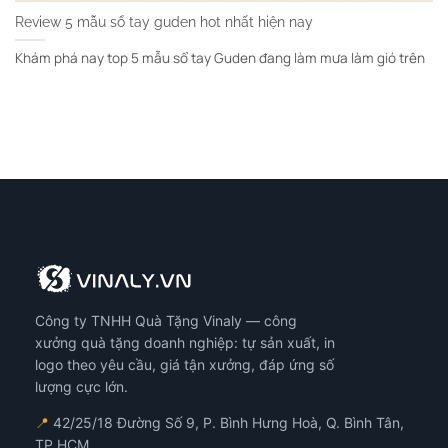
Review 5 mẫu sổ tay guden hot nhất hiện nay
Khám phá nay top 5 mẫu sổ tay Guden đang làm mưa làm gió trên
Công ty TNHH Quà Tặng Vinaly — công
xưởng quà tặng doanh nghiệp: tự sản xuất, in
logo theo yêu cầu, giá tận xưởng, đáp ứng số
lượng cực lớn.
📍
42/25/18 Đường Số 9, P. Bình Hưng Hoà, Q. Bình Tân,
TP.HCM