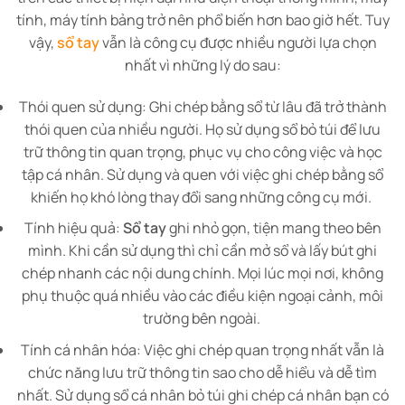
tính, máy tính bảng trở nên phổ biến hơn bao giờ hết. Tuy
vậy,
sổ tay
vẫn là công cụ được nhiều người lựa chọn
nhất vì những lý do sau:
Thói quen sử dụng: Ghi chép bằng sổ từ lâu đã trở thành
thói quen của nhiều người. Họ sử dụng sổ bỏ túi để lưu
trữ thông tin quan trọng, phục vụ cho công việc và học
tập cá nhân. Sử dụng và quen với việc ghi chép bằng sổ
khiến họ khó lòng thay đổi sang những công cụ mới.
Tính hiệu quả:
Sổ tay
ghi nhỏ gọn, tiện mang theo bên
mình. Khi cần sử dụng thì chỉ cần mở sổ và lấy bút ghi
chép nhanh các nội dung chính. Mọi lúc mọi nơi, không
phụ thuộc quá nhiều vào các điều kiện ngoại cảnh, môi
trường bên ngoài.
Tính cá nhân hóa: Việc ghi chép quan trọng nhất vẫn là
chức năng lưu trữ thông tin sao cho dễ hiểu và dễ tìm
nhất. Sử dụng sổ cá nhân bỏ túi ghi chép cá nhân bạn có