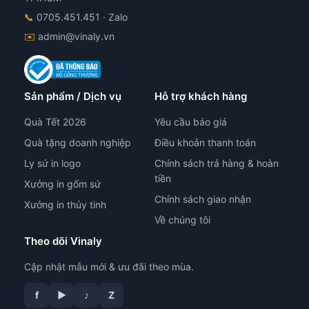
📞
0705.451.451
· Zalo
✉️
admin@vinaly.vn
Sản phẩm / Dịch vụ
Hỗ trợ khách hàng
Quà Tết 2026
Yêu cầu báo giá
Quà tặng doanh nghiệp
Điều khoản thanh toán
Ly sứ in logo
Chính sách trả hàng & hoàn
tiền
Xưởng in gốm sứ
Chính sách giao nhận
Xưởng in thủy tinh
Về chúng tôi
Theo dõi Vinaly
Cập nhật mẫu mới & ưu đãi theo mùa.
f
▶
♪
Z