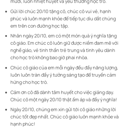
mươi, luôn nhiệt huyết và yêu thương học trò.
Gửi lời chúc 20/10 tặng cô, chúc cô vui vẻ, hạnh
phúc và luôn mạnh khỏe để tiếp tục dìu dắt chúng
em trên con đường học tập.
Nhân ngày 20/10, em có một món quà ý nghĩa tặng
cô giáo. Em chúc cô luôn giữ được niềm đam mê với
nghề giáo, vẻ tinh thần trẻ trung và tình yêu dành
cho học trò không bao giờ phai nhòa.
Chúc cô giáo của em mỗi ngày đều đầy năng lượng,
luôn luôn tràn đầy ý tưởng sáng tạo để truyền cảm
hứng cho học trò.
Cảm ơn cô đã dành tâm huyết cho việc giảng dạy.
Chúc cô một ngày 20/10 thật ấm áp và đầy ý nghĩa!
Ngày 20/10, chúng em xin gửi tới cô giáo những lời
chúc tốt đẹp nhất. Chúc cô giáo luôn mạnh khỏe và
hạnh phúc!