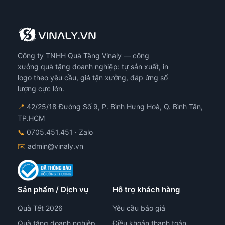
Công ty TNHH Quà Tặng Vinaly — công
xưởng quà tặng doanh nghiệp: tự sản xuất, in
logo theo yêu cầu, giá tận xưởng, đáp ứng số
lượng cực lớn.
📍
42/25/18 Đường Số 9, P. Bình Hưng Hoà, Q. Bình Tân,
TP.HCM
📞
0705.451.451
· Zalo
✉️
admin@vinaly.vn
Sản phẩm / Dịch vụ
Hỗ trợ khách hàng
Quà Tết 2026
Yêu cầu báo giá
Quà tặng doanh nghiệp
Điều khoản thanh toán