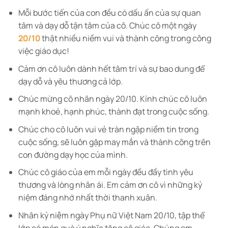
Mỗi bước tiến của con đều có dấu ấn của sự quan
tâm và dạy dỗ tận tâm của cô. Chúc cô một ngày
20/10
thật nhiều niềm vui và thành công trong công
việc giáo dục!
Cảm ơn cô luôn dành hết tâm trí và sự bao dung để
dạy dỗ và yêu thương cả lớp.
Chúc mừng cô nhân ngày 20/10. Kính chúc cô luôn
mạnh khoẻ, hạnh phúc, thành đạt trong cuộc sống.
Chúc cho cô luôn vui vẻ tràn ngập niềm tin trong
cuộc sống, sẽ luôn gặp may mắn và thành công trên
con đường dạy học của mình.
Chúc cô giáo của em mỗi ngày đều đầy tình yêu
thương và lòng nhân ái. Em cảm ơn cô vì những kỷ
niệm đáng nhớ nhất thời thanh xuân.
Nhân kỷ niệm ngày Phụ nữ Việt Nam 20/10, tập thể
lớp có món quà ý nghĩa tặng cô giáo. Chúng em