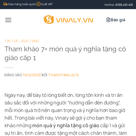
Bỏ
Giao hàng toàn quốc
Xuất VAT
Hotline:
0705.451.451
qua
nội
Báo giá
dung
TIN TỨC
,
QUÀ TẶNG
Tham khảo 7+ món quà ý nghĩa tặng cô
giáo cấp 1
ĐĂNG VÀO
19/12/2023
BỞI
THANHTAMLUU12
Ngày nay, để bày tỏ lòng biết ơn, lòng tôn kính và tri ân
sâu sắc đối với những người “hướng dẫn đèn đường”,
mỗi món quà trở nên quan trọng và ý nghĩa hơn bao giờ
hết. Trong bài viết này, Vinaly sẽ gợi ý cho bạn tham
khảo những
món quà ý nghĩa tặng cô giáo
cấp 1 và gửi
sự tri ân, tình cảm được tặng một cách chân thành, làm