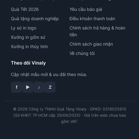
Quà Tết 2026
Yêu cầu báo giá
Quà tặng doanh nghiệp
Điều khoản thanh toán
Ly sứ in logo
Chính sách trả hàng & hoàn
tiền
Xưởng in gốm sứ
Chính sách giao nhận
Xưởng in thủy tinh
Về chúng tôi
Theo dõi Vinaly
Cập nhật mẫu mới & ưu đãi theo mùa.
tư vấn công nghệ in
f
▶
♪
Z
© 2026 Công ty TNHH Quà Tặng Vinaly · GPKD: 0319025915
(Sở KHĐT TP.HCM cấp 26/06/2025) · Giá trên web chưa bao
gồm VAT.