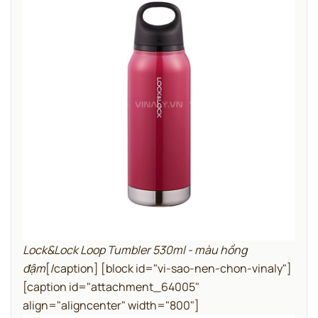
Lock&Lock Loop Tumbler 530ml - màu hồng
đậm
[/caption]
[block id="vi-sao-nen-chon-vinaly"]
[caption id="attachment_64005"
align="aligncenter" width="800"]