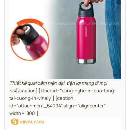
Thiết kế quai cầm hiện đại, tiện lợi mang đi mọi
nơi
[/caption]
[block id="cong-nghe-in-qua-tang-
tai-xuong-in-vinaly"]
[caption
id="attachment_64004" align="aligncenter"
width="800"]