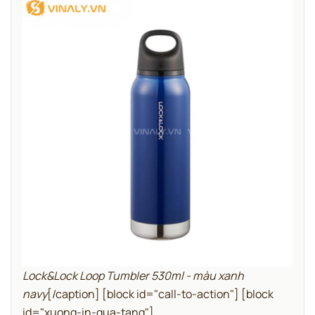
Lock&Lock Loop Tumbler 530ml - màu xanh
navy
[/caption]
[block id="call-to-action"]
[block
id="xuong-in-qua-tang"]