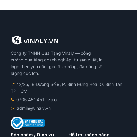
có
nhi
biế
thể.
Cá
tùy
chọ
có
Công ty TNHH Quà Tặng Vinaly — công
thể
đượ
xưởng quà tặng doanh nghiệp: tự sản xuất, in
chọ
logo theo yêu cầu, giá tận xưởng, đáp ứng số
trê
lượng cực lớn.
tra
📍
42/25/18 Đường Số 9, P. Bình Hưng Hoà, Q. Bình Tân,
sản
TP.HCM
ph
📞
0705.451.451
· Zalo
✉️
admin@vinaly.vn
Sản phẩm / Dịch vụ
Hỗ trợ khách hàng