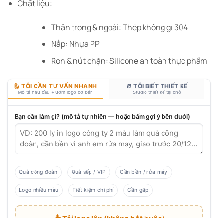
Chất liệu:
Thân trong & ngoài: Thép không gỉ 304
Nắp: Nhựa PP
Ron & nút chặn: Silicone an toàn thực phẩm
🙋 TÔI CẦN TƯ VẤN NHANH
🎨 TÔI BIẾT THIẾT KẾ
Mô tả nhu cầu + ướm logo cơ bản
Studio thiết kế tại chỗ
Bạn cần làm gì? (mô tả tự nhiên — hoặc bấm gợi ý bên dưới)
Quà công đoàn
Quà sếp / VIP
Cần bền / rửa máy
Logo nhiều màu
Tiết kiệm chi phí
Cần gấp