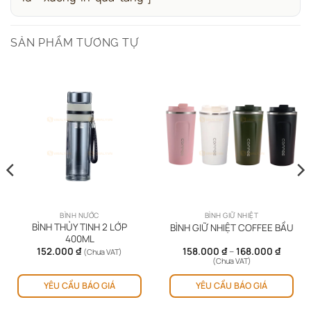
SẢN PHẨM TƯƠNG TỰ
BÌNH NƯỚC
BÌNH GIỮ NHIỆT
BÌNH THỦY TINH 2 LỚP
BÌNH GIỮ NHIỆT COFFEE BẦU
400ML
Khoản
152.000
₫
158.000
₫
–
168.000
₫
(Chưa VAT)
giá:
(Chưa VAT)
từ
Sản
158.00
YÊU CẦU BÁO GIÁ
YÊU CẦU BÁO GIÁ
ph
đến
168.00
này