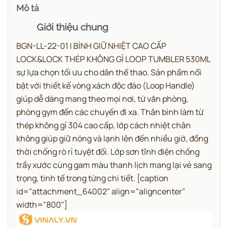
Mô tả
Giới thiệu chung
BGN-LL-22-01 | BÌNH GIỮ NHIỆT CAO CẤP
LOCK&LOCK THÉP KHÔNG GỈ LOOP TUMBLER 530ML
sự lựa chọn tối ưu cho dân thể thao.
Sản phẩm nổi
bật với thiết kế vòng xách độc đáo (Loop Handle)
giúp dễ dàng mang theo mọi nơi, từ văn phòng,
phòng gym đến các chuyến đi xa.
Thân bình làm từ
thép không gỉ 304 cao cấp, lớp cách nhiệt chân
không giúp giữ nóng và lạnh lên đến nhiều giờ, đồng
thời chống rò rỉ tuyệt đối. Lớp sơn tĩnh điện chống
trầy xước cùng gam màu thanh lịch mang lại vẻ sang
trọng, tinh tế trong từng chi tiết.
[caption
id="attachment_64002" align="aligncenter"
width="800"]