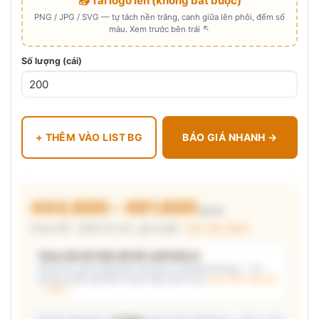
📤 Tải logo lên (không bắt buộc)
PNG / JPG / SVG — tự tách nền trắng, canh giữa lên phôi, đếm số
màu. Xem trước bên trái ↖
Số lượng (cái)
+ THÊM VÀO LIST BG
BÁO GIÁ NHANH →
444.800 – 481.800
₫/cái
Chưa VAT · MOQ 50 cái · giá chuẩn ·
xem cấu thành
Chưa đủ dữ kiện để đề xuất kiểu in
Mô tả nhu cầu (hoặc bấm chip gợi ý) và/hoặc tải logo — hệ
thống tự đề xuất kiểu in phù hợp, kèm lý do.
Xem mẫu logo đã
in thật →