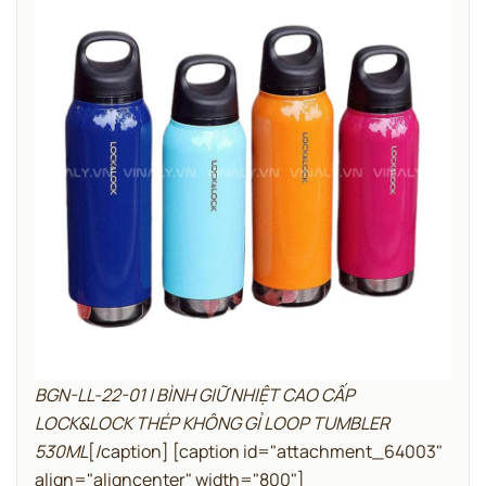
BGN-LL-22-01 | BÌNH GIỮ NHIỆT CAO CẤP
LOCK&LOCK THÉP KHÔNG GỈ LOOP TUMBLER
530ML
[/caption] [caption id="attachment_64003"
align="aligncenter" width="800"]