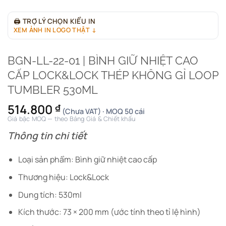
🖨
TRỢ LÝ CHỌN KIỂU IN
XEM ẢNH IN LOGO THẬT ↓
BGN-LL-22-01 | BÌNH GIỮ NHIỆT CAO
CẤP LOCK&LOCK THÉP KHÔNG GỈ LOOP
TUMBLER 530ML
514.800
₫
(Chưa VAT) · MOQ 50 cái
Giá bậc MOQ — theo Bảng Giá & Chiết khấu
Thông tin chi tiết
Loại sản phẩm: Bình giữ nhiệt cao cấp
Thương hiệu: Lock&Lock
Dung tích: 530ml
Kích thước: 73 × 200 mm (ước tính theo tỉ lệ hình)