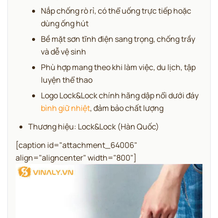
Nắp chống rò rỉ, có thể uống trực tiếp hoặc
dùng ống hút
Bề mặt sơn tĩnh điện sang trọng, chống trầy
và dễ vệ sinh
Phù hợp mang theo khi làm việc, du lịch, tập
luyện thể thao
Logo Lock&Lock chính hãng dập nổi dưới đáy
bình giữ nhiệt
, đảm bảo chất lượng
Thương hiệu: Lock&Lock (Hàn Quốc)
[caption id="attachment_64006"
align="aligncenter" width="800"]