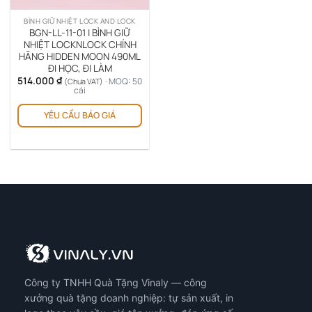
trên
trê
BÌNH GIỮ NHIỆT LOCK AND LOCK
trang
tra
BGN-LL-11-01 | BÌNH GIỮ
sản
sản
NHIỆT LOCKNLOCK CHÍNH
HÃNG HIDDEN MOON 490ML
phẩm
ph
ĐI HỌC, ĐI LÀM
514.000
₫
· MOQ: 50
(Chưa VAT)
cái
Sản
YÊU CẦU BÁO GIÁ
phẩm
này
có
nhiều
biến
thể.
Các
tùy
chọn
có
thể
được
Công ty TNHH Quà Tặng Vinaly — công
chọn
xưởng quà tặng doanh nghiệp: tự sản xuất, in
trên