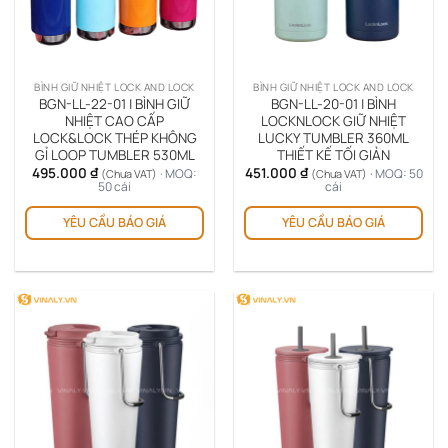
thể
đượ
chọ
trê
BÌNH GIỮ NHIỆT LOCK AND LOCK
BÌNH GIỮ NHIỆT LOCK AND LOCK
tra
BGN-LL-22-01 | BÌNH GIỮ
BGN-LL-20-01 | BÌNH
sản
NHIỆT CAO CẤP
LOCKNLOCK GIỮ NHIỆT
LOCK&LOCK THÉP KHÔNG
LUCKY TUMBLER 360ML
ph
GỈ LOOP TUMBLER 530ML
THIẾT KẾ TỐI GIẢN
495.000
₫
451.000
₫
· MOQ:
· MOQ: 50
(Chưa VAT)
(Chưa VAT)
50 cái
cái
Sản
Sản
YÊU CẦU BÁO GIÁ
YÊU CẦU BÁO GIÁ
phẩm
ph
này
này
có
có
nhiều
nhi
biến
biế
thể.
thể.
Các
Cá
tùy
tùy
chọn
chọ
có
có
thể
thể