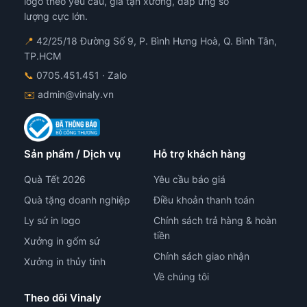
logo theo yêu cầu, giá tận xưởng, đáp ứng số
trang
lượng cực lớn.
sản
phẩm
📍
42/25/18 Đường Số 9, P. Bình Hưng Hoà, Q. Bình Tân,
TP.HCM
📞
0705.451.451
· Zalo
✉️
admin@vinaly.vn
Sản phẩm / Dịch vụ
Hỗ trợ khách hàng
Quà Tết 2026
Yêu cầu báo giá
Quà tặng doanh nghiệp
Điều khoản thanh toán
Ly sứ in logo
Chính sách trả hàng & hoàn
tiền
Xưởng in gốm sứ
Chính sách giao nhận
Xưởng in thủy tinh
Về chúng tôi
Theo dõi Vinaly