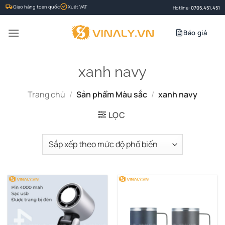
Bỏ
Giao hàng toàn quốc
Xuất VAT
Hotline:
0705.451.451
qua
nội
Báo giá
dung
xanh navy
Trang chủ
/
Sản phẩm Màu sắc
/
xanh navy
LỌC