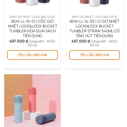
được
đượ
chọn
chọ
trên
trê
BÌNH GIỮ NHIỆT LOCK AND LOCK
BÌNH GIỮ NHIỆT LOCK AND LOCK
trang
tra
BGN-LL-15-01 | CỐC GIỮ
BGN-LL-14-03 | LY GIỮ NHIỆT
sản
sản
NHIỆT LOCK&LOCK BUCKET
LOCKNLOCK BUCKET
TUMBLER KÈM QUAI XÁCH
TUMBLER STRAW 540ML CÓ
phẩm
ph
TIỆN DỤNG
ỐNG HÚT TIỆN DỤNG
497.000
₫
497.000
₫
· MOQ:
· MOQ:
(Chưa VAT)
(Chưa VAT)
50 cái
50 cái
Sản
Sản
YÊU CẦU BÁO GIÁ
YÊU CẦU BÁO GIÁ
phẩm
ph
này
này
có
có
nhiều
nhi
biến
biế
thể.
thể.
Các
Cá
tùy
tùy
chọn
chọ
có
có
thể
thể
được
đượ
chọn
chọ