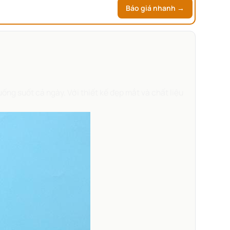
Báo giá nhanh →
ống suốt cả ngày. Với thiết kế đẹp mắt và chất liệu