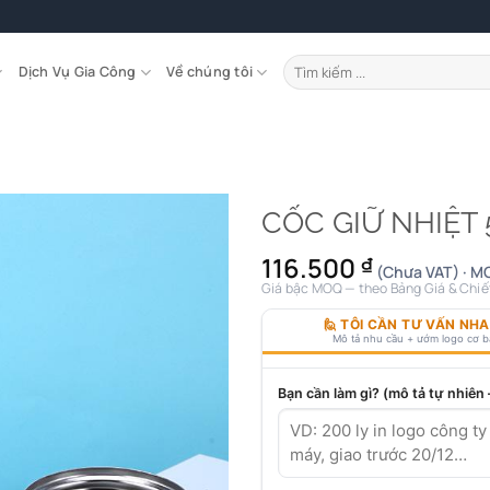
Tìm
Dịch Vụ Gia Công
Về chúng tôi
kiếm:
CỐC GIỮ NHIỆT
116.500
₫
(Chưa VAT) · MO
Giá bậc MOQ — theo Bảng Giá & Chiế
🙋 TÔI CẦN TƯ VẤN NH
Mô tả nhu cầu + ướm logo cơ 
Bạn cần làm gì? (mô tả tự nhiên