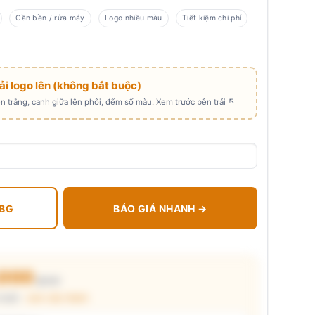
Cần bền / rửa máy
Logo nhiều màu
Tiết kiệm chi phí
Tải logo lên (không bắt buộc)
 trắng, canh giữa lên phôi, đếm số màu. Xem trước bên trái ↖
 BG
BÁO GIÁ NHANH →
.000
₫/cái
chuẩn ·
xem cấu thành