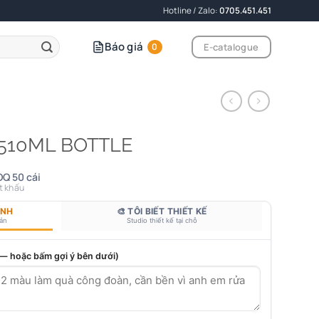
Hotline / Zalo:
0705.451.451
Báo giá
E-catalogue
0
 510ML BOTTLE
Q 50 cái
t khấu
ANH
🎨 TÔI BIẾT THIẾT KẾ
bản
Studio thiết kế tại chỗ
 — hoặc bấm gợi ý bên dưới)