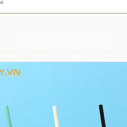
IÁ
Cốc giữ nhiệt 510ml Bottle
o dành cho những người luôn di chuyển và cần giữ nhiệt độ đồ u
ạn đồng hành đáng tin cậy của bạn.