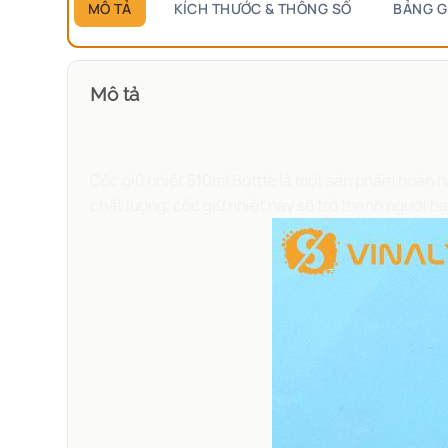
MÔ TẢ
KÍCH THƯỚC & THÔNG SỐ
BẢNG G
Mô tả
Cốc giữ nhiệt 510ml Bottle là một sản phẩm hoàn hả
chất lượng, cốc giữ nhiệt này sẽ trở thành người b