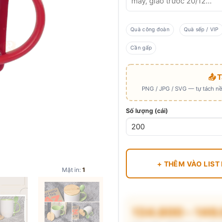
Quà công đoàn
Quà sếp / VIP
Cần gấp
📤 
PNG / JPG / SVG — tự tách nền
Số lượng (cái)
+ THÊM VÀO LIST
Mặt in:
1
134.800 – 146