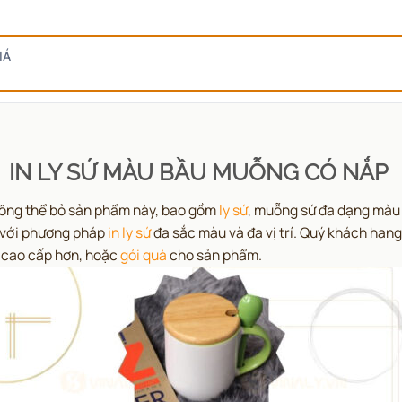
IÁ
IN LY SỨ MÀU BẦU MUỖNG CÓ NẮP
hông thể bỏ sản phẩm này, bao gồm
ly sứ
, muỗng sứ đa dạng màu s
n với phương pháp
in ly sứ
đa sắc màu và đa vị trí. Quý khách han
cao cấp hơn, hoặc
gói quà
cho sản phẩm.