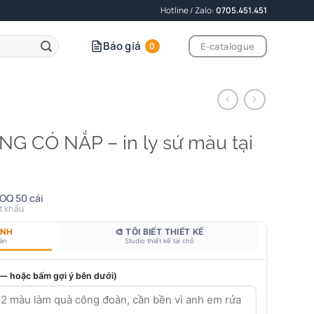
Hotline / Zalo:
0705.451.451
Báo giá
E-catalogue
0
 CÓ NẮP – in ly sứ màu tại
OQ 50 cái
t khấu
ANH
🎨 TÔI BIẾT THIẾT KẾ
bản
Studio thiết kế tại chỗ
 — hoặc bấm gợi ý bên dưới)