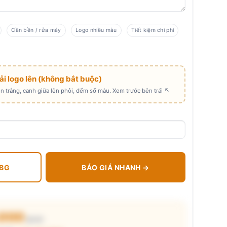
Cần bền / rửa máy
Logo nhiều màu
Tiết kiệm chi phí
Tải logo lên (không bắt buộc)
 trắng, canh giữa lên phôi, đếm số màu. Xem trước bên trái ↖
 BG
BÁO GIÁ NHANH →
.000
₫/cái