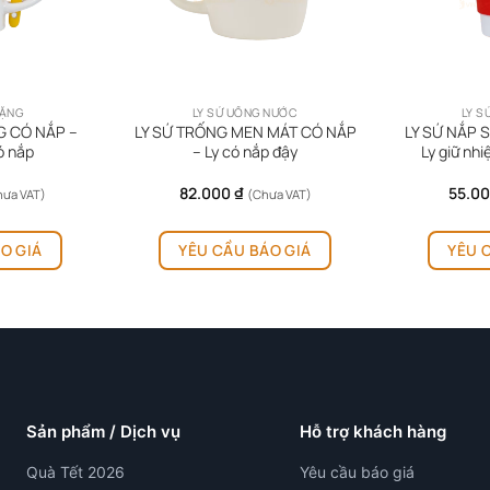
TẶNG
LY SỨ UỐNG NƯỚC
LY S
G CÓ NẮP –
LY SỨ TRỐNG MEN MÁT CÓ NẮP
LY SỨ NẮP S
ó nắp
– Ly có nắp đậy
Ly giữ nhi
82.000
₫
55.0
hưa VAT)
(Chưa VAT)
O GIÁ
YÊU CẦU BÁO GIÁ
YÊU 
Sản phẩm / Dịch vụ
Hỗ trợ khách hàng
Quà Tết 2026
Yêu cầu báo giá