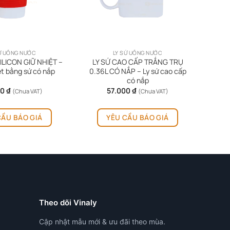
Ứ UỐNG NƯỚC
LY SỨ UỐNG NƯỚC
ILICON GIỮ NHIỆT –
LY SỨ CAO CẤP TRẮNG TRỤ
ệt bằng sứ có nắp
0.36L CÓ NẮP – Ly sứ cao cấp
có nắp
00
₫
57.000
₫
(Chưa VAT)
(Chưa VAT)
Sản
CẦU BÁO GIÁ
YÊU CẦU BÁO GIÁ
phẩm
này
có
nhiều
biến
thể.
Các
tùy
Theo dõi Vinaly
chọn
có
Cập nhật mẫu mới & ưu đãi theo mùa.