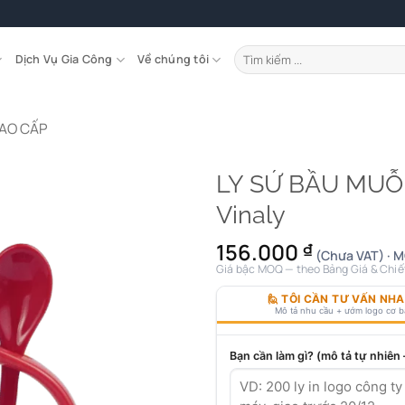
Tìm
Dịch Vụ Gia Công
Về chúng tôi
kiếm:
CAO CẤP
LY SỨ BẦU MUỖNG
Vinaly
156.000
₫
(Chưa VAT) · M
Giá bậc MOQ — theo Bảng Giá & Chiế
🙋 TÔI CẦN TƯ VẤN NH
Mô tả nhu cầu + ướm logo cơ 
Bạn cần làm gì? (mô tả tự nhiên