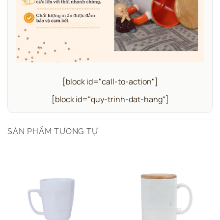
[block id="call-to-action"]
[block id="quy-trinh-dat-hang"]
SẢN PHẨM TƯƠNG TỰ