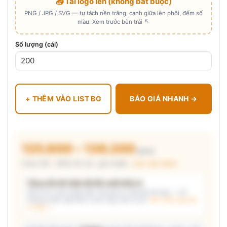
📤 Tải logo lên (không bắt buộc)
PNG / JPG / SVG — tự tách nền trắng, canh giữa lên phôi, đếm số
màu. Xem trước bên trái ↖
Số lượng (cái)
+ THÊM VÀO LIST BG
BÁO GIÁ NHANH →
125.800 – 136.200
₫/cái
Chưa VAT · MOQ 50 cái · giá chuẩn ·
xem cấu thành
Chưa đủ dữ kiện để đề xuất kiểu in
Mô tả nhu cầu (hoặc bấm chip gợi ý) và/hoặc tải logo — hệ
thống tự đề xuất kiểu in phù hợp, kèm lý do.
Xem mẫu logo đã
in thật →