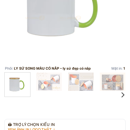
Phôi:
LY SỨ SONG MÀU CÓ NẮP – ly sứ đẹp có nắp
Mặt in:
1
🖨
TRỢ LÝ CHỌN KIỂU IN
XEM ẢNH IN LOGO THẬT ↓