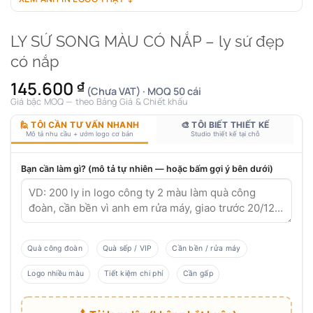
LY SỨ SONG MÀU CÓ NẮP – ly sứ đẹp
có nắp
145.600
₫
(Chưa VAT) · MOQ 50 cái
Giá bậc MOQ — theo Bảng Giá & Chiết khấu
🙋 TÔI CẦN TƯ VẤN NHANH
🎨 TÔI BIẾT THIẾT KẾ
Mô tả nhu cầu + ướm logo cơ bản
Studio thiết kế tại chỗ
Bạn cần làm gì? (mô tả tự nhiên — hoặc bấm gợi ý bên dưới)
Quà công đoàn
Quà sếp / VIP
Cần bền / rửa máy
Logo nhiều màu
Tiết kiệm chi phí
Cần gấp