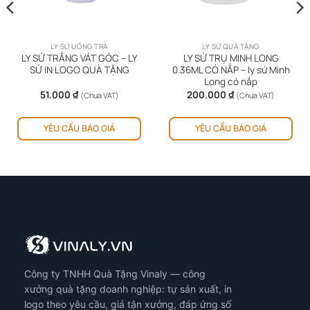
LY SỨ UỐNG TRÀ
LY SỨ QUÀ TẶNG
LY SỨ TRẮNG VÁT GÓC – LY
LY SỨ TRỤ MINH LONG
SỨ IN LOGO QUÀ TẶNG
0.36ML CÓ NẮP – ly sứ Minh
Long có nắp
51.000
₫
200.000
₫
(Chưa VAT)
(Chưa VAT)
YÊU CẦU BÁO GIÁ
YÊU CẦU BÁO GIÁ
Công ty TNHH Quà Tặng Vinaly — công
xưởng quà tặng doanh nghiệp: tự sản xuất, in
logo theo yêu cầu, giá tận xưởng, đáp ứng số