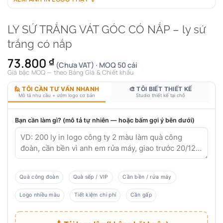
LY SỨ TRẮNG VÁT GÓC CÓ NẮP – ly sứ
trắng có nắp
73.800
₫
(Chưa VAT) · MOQ 50 cái
Giá bậc MOQ — theo Bảng Giá & Chiết khấu
🙋 TÔI CẦN TƯ VẤN NHANH
🎨 TÔI BIẾT THIẾT KẾ
Mô tả nhu cầu + ướm logo cơ bản
Studio thiết kế tại chỗ
Bạn cần làm gì? (mô tả tự nhiên — hoặc bấm gợi ý bên dưới)
Quà công đoàn
Quà sếp / VIP
Cần bền / rửa máy
Logo nhiều màu
Tiết kiệm chi phí
Cần gấp