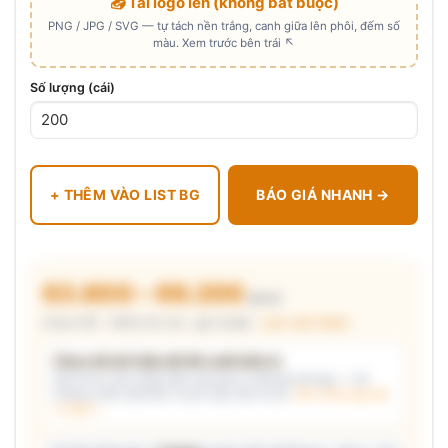
📤 Tải logo lên (không bắt buộc)
PNG / JPG / SVG — tự tách nền trắng, canh giữa lên phôi, đếm số
màu. Xem trước bên trái ↖
Số lượng (cái)
+ THÊM VÀO LIST BG
BÁO GIÁ NHANH →
63.800 – 69.200
₫/cái
Chưa VAT · MOQ 50 cái · giá chuẩn ·
xem cấu thành
Chưa đủ dữ kiện để đề xuất kiểu in
Mô tả nhu cầu (hoặc bấm chip gợi ý) và/hoặc tải logo — hệ
thống tự đề xuất kiểu in phù hợp, kèm lý do.
Xem mẫu logo đã
in thật →