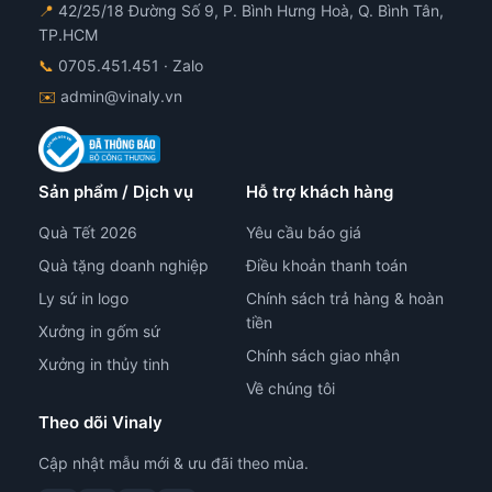
📍
42/25/18 Đường Số 9, P. Bình Hưng Hoà, Q. Bình Tân,
TP.HCM
📞
0705.451.451
· Zalo
✉️
admin@vinaly.vn
Sản phẩm / Dịch vụ
Hỗ trợ khách hàng
Quà Tết 2026
Yêu cầu báo giá
Quà tặng doanh nghiệp
Điều khoản thanh toán
Ly sứ in logo
Chính sách trả hàng & hoàn
tiền
Xưởng in gốm sứ
Chính sách giao nhận
Xưởng in thủy tinh
Về chúng tôi
Theo dõi Vinaly
Cập nhật mẫu mới & ưu đãi theo mùa.