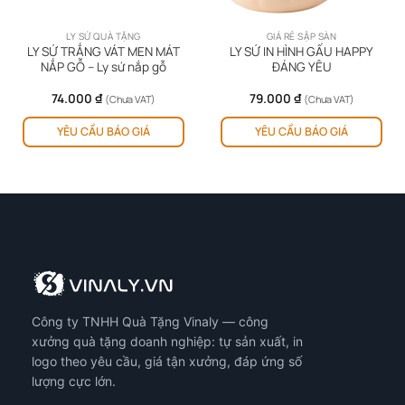
LY SỨ QUÀ TẶNG
GIÁ RẺ SẬP SÀN
LY SỨ TRẮNG VÁT MEN MÁT
LY SỨ IN HÌNH GẤU HAPPY
NẮP GỖ – Ly sứ nắp gỗ
ĐÁNG YÊU
74.000
₫
79.000
₫
(Chưa VAT)
(Chưa VAT)
YÊU CẦU BÁO GIÁ
YÊU CẦU BÁO GIÁ
Công ty TNHH Quà Tặng Vinaly — công
xưởng quà tặng doanh nghiệp: tự sản xuất, in
logo theo yêu cầu, giá tận xưởng, đáp ứng số
lượng cực lớn.