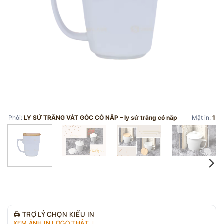
Phôi:
LY SỨ TRẮNG VÁT GÓC CÓ NẮP – ly sứ trắng có nắp
Mặt in:
1
🖨
TRỢ LÝ CHỌN KIỂU IN
XEM ẢNH IN LOGO THẬT ↓