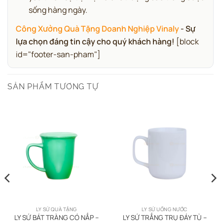
sống hàng ngày.
Công Xưởng Quà Tặng Doanh Nghiệp Vinaly
- Sự
lựa chọn đáng tin cậy cho quý khách hàng!
[block
id="footer-san-pham"]
SẢN PHẨM TƯƠNG TỰ
LY SỨ QUÀ TẶNG
LY SỨ UỐNG NƯỚC
LY SỨ BÁT TRÀNG CÓ NẮP –
LY SỨ TRẮNG TRỤ ĐÁY TÙ –