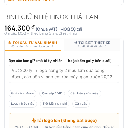
BÌNH GIỮ NHIỆT INOX THÁI LAN
164.300
₫
(Chưa VAT) · MOQ 50 cái
Giá bậc MOQ — theo Bảng Giá & Chiết khấu
🙋 TÔI CẦN TƯ VẤN NHANH
🎨 TÔI BIẾT THIẾT KẾ
Mô tả nhu cầu + ướm logo cơ bản
Studio thiết kế tại chỗ
Bạn cần làm gì? (mô tả tự nhiên — hoặc bấm gợi ý bên dưới)
Quà công đoàn
Quà sếp / VIP
Cần bền / rửa máy
Logo nhiều màu
Tiết kiệm chi phí
Cần gấp
📤 Tải logo lên (không bắt buộc)
PNG / JPG / SVG — tự tách nền trắng, canh giữa lên phôi, đếm số