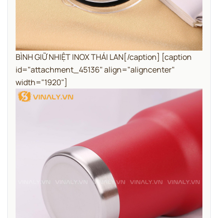
BÌNH GIỮ NHIỆT INOX THÁI LAN[/caption] [caption
id="attachment_45136" align="aligncenter"
width="1920"]