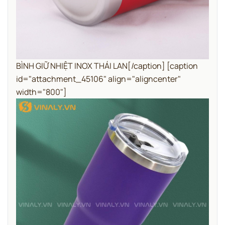
BÌNH GIỮ NHIỆT INOX THÁI LAN[/caption] [caption
id="attachment_45106" align="aligncenter"
width="800"]