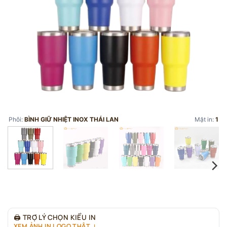
Phôi:
BÌNH GIỮ NHIỆT INOX THÁI LAN
Mặt in:
1
🖨
TRỢ LÝ CHỌN KIỂU IN
XEM ẢNH IN LOGO THẬT ↓