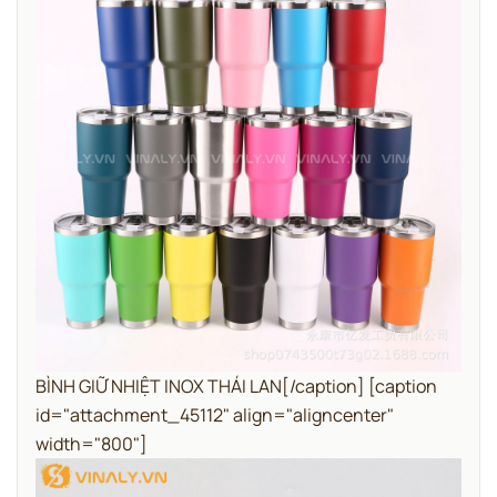
BÌNH GIỮ NHIỆT INOX THÁI LAN[/caption] [caption
id="attachment_45112" align="aligncenter"
width="800"]