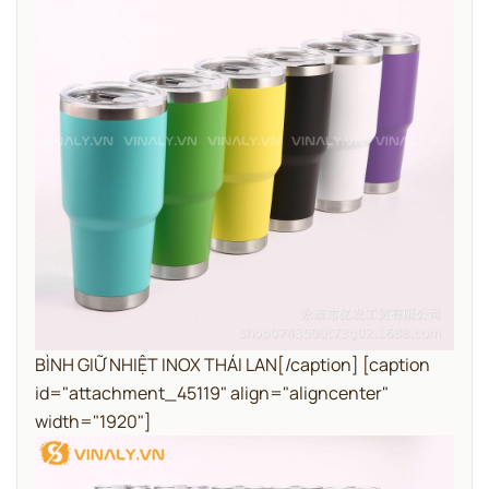
BÌNH GIỮ NHIỆT INOX THÁI LAN[/caption] [caption
id="attachment_45119" align="aligncenter"
width="1920"]