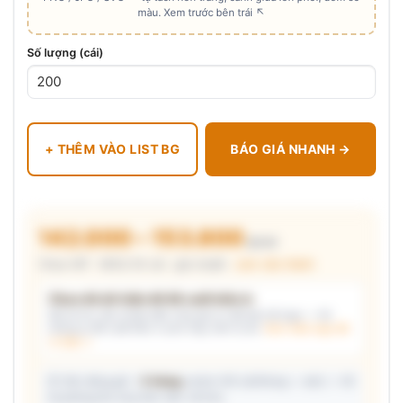
màu. Xem trước bên trái ↖
Số lượng (cái)
+ THÊM VÀO LIST BG
BÁO GIÁ NHANH →
142.000 – 153.800
₫/cái
Chưa VAT · MOQ 50 cái · giá chuẩn ·
xem cấu thành
Chưa đủ dữ kiện để đề xuất kiểu in
Mô tả nhu cầu (hoặc bấm chip gợi ý) và/hoặc tải logo — hệ
thống tự đề xuất kiểu in phù hợp, kèm lý do.
Xem mẫu logo đã
in thật →
📦 Ước đóng gói: ~
5 thùng
carton (45 cái/thùng — ước) — hỗ
trợ phòng thu mua làm việc với kho.