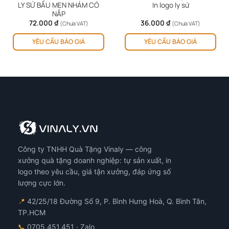
LY SỨ BẦU MEN NHÁM CÓ
In logo ly sứ
NẮP
72.000
₫
36.000
₫
(Chưa VAT)
(Chưa VAT)
YÊU CẦU BÁO GIÁ
YÊU CẦU BÁO GIÁ
Công ty TNHH Quà Tặng Vinaly — công
xưởng quà tặng doanh nghiệp: tự sản xuất, in
logo theo yêu cầu, giá tận xưởng, đáp ứng số
lượng cực lớn.
📍
42/25/18 Đường Số 9, P. Bình Hưng Hoà, Q. Bình Tân,
TP.HCM
📞
0705.451.451
· Zalo