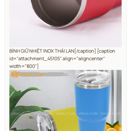
BÌNH GIỮ NHIỆT INOX THÁI LAN[/caption] [caption
id="attachment_45105" align="aligncenter"
width="800"]