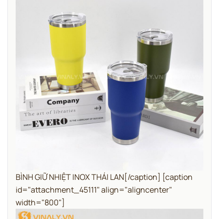
BÌNH GIỮ NHIỆT INOX THÁI LAN[/caption] [caption
id="attachment_45111" align="aligncenter"
width="800"]