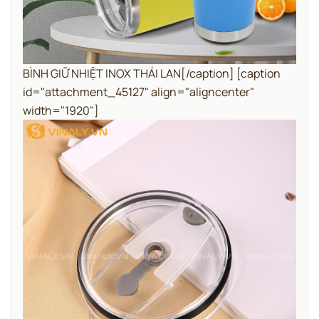
BÌNH GIỮ NHIỆT INOX THÁI LAN[/caption] [caption
id="attachment_45127" align="aligncenter"
width="1920"]