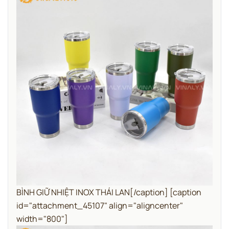
BÌNH GIỮ NHIỆT INOX THÁI LAN[/caption] [caption
id="attachment_45107" align="aligncenter"
width="800"]