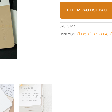
+ THÊM VÀO LIST BÁO G
SKU:
ST-13
Danh mục:
SỔ TAY
,
SỔ TAY BÌA DA
,
S