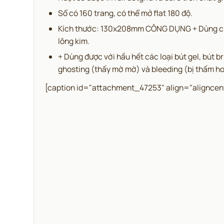
Sổ có 160 trang, có thể mở flat 180 độ.
Kích thước: 130x208mm CÔNG DỤNG + Dùng cho vi
lông kim.
+ Dùng được với hầu hết các loại bút gel, bút br
ghosting (thấy mờ mờ) và bleeding (bị thấm ho
[caption id="attachment_47253" align="aligncen