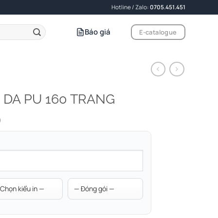
Hotline / Zalo:
0705.451.451
Báo giá
E-catalogue
 DA PU 160 TRANG
)