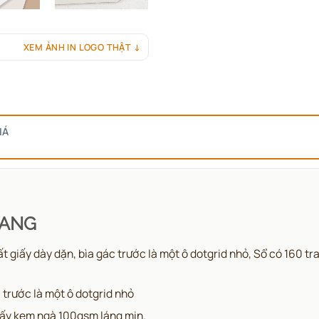
XEM ẢNH IN LOGO THẬT ↓
IÁ
RANG
iấy dày dặn, bìa gác trước là một ô dotgrid nhỏ, Sổ có 160 tran
c trước là một ô dotgrid nhỏ
 giấy kem ngà 100gsm láng mịn.