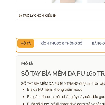
🖨
TRỢ LÝ CHỌN KIỂU IN
MÔ TẢ
KÍCH THƯỚC & THÔNG SỐ
BẢNG G
Mô tả
SỔ TAY BÌA MỀM DA PU 160 T
SỔ TAY BÌA MỀM DA PU 160 TRANG được in trên chất g
Bìa da PU mềm, không thấm nước
Bìa gác: được in trên chất giấy dày dặn, bìa gá
Ruột sổ được in full dotgrid và caro trên chất