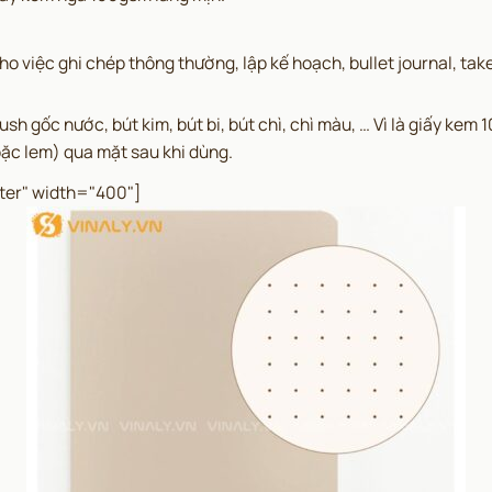
ệc ghi chép thông thường, lập kế hoạch, bullet journal, take n
ush gốc nước, bút kim, bút bi, bút chì, chì màu, … Vì là giấy kem
ặc lem) qua mặt sau khi dùng.
ter" width="400"]