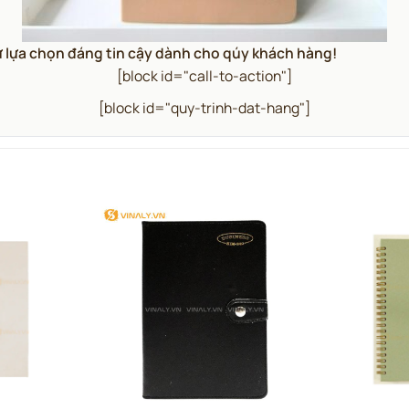
ự lựa chọn đáng tin cậy dành cho qúy khách hàng!
[block id="call-to-action"]
[block id="quy-trinh-dat-hang"]