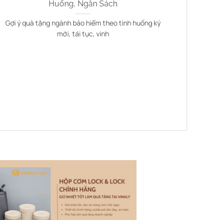
Huống, Ngân Sách
Gợi ý quà tặng ngành bảo hiểm theo tình huống ký
Tải miễ
mới, tái tục, vinh