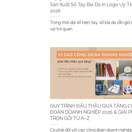
Sản Xuất Sổ Tay Bìa Da In Logo Uy Tí
2026
Trong thời đại số hiện nay, sổ bìa da vẫn giữ
vai trò quan
QUY TRÌNH ĐẤU THẦU QUÀ TẶNG 
ĐOÀN DOANH NGHIỆP 2026 & GIẢI 
TRỌN GÓI TỪ A–Z
Có phải đối với các công đoàn doanh nghiệp