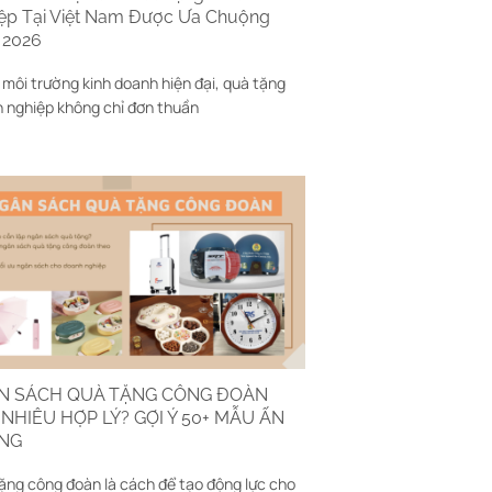
ệp Tại Việt Nam Được Ưa Chuộng
 2026
 môi trường kinh doanh hiện đại, quà tặng
 nghiệp không chỉ đơn thuần
N SÁCH QUÀ TẶNG CÔNG ĐOÀN
NHIÊU HỢP LÝ? GỢI Ý 50+ MẪU ẤN
NG
ặng công đoàn là cách để tạo động lực cho