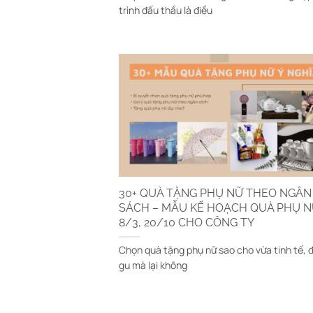
trình đấu thầu là điều
30+ QUÀ TẶNG PHỤ NỮ THEO NGÂN
SÁCH – MẪU KẾ HOẠCH QUÀ PHỤ 
8/3, 20/10 CHO CÔNG TY
Chọn quà tặng phụ nữ sao cho vừa tinh tế, 
gu mà lại không