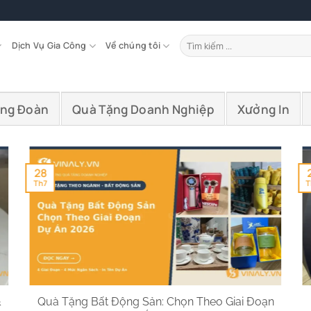
Tìm
Dịch Vụ Gia Công
Về chúng tôi
kiếm:
ông Đoàn
Quà Tặng Doanh Nghiệp
Xưởng In
28
Th7
T
&
Quà Tặng Bất Động Sản: Chọn Theo Giai Đoạn