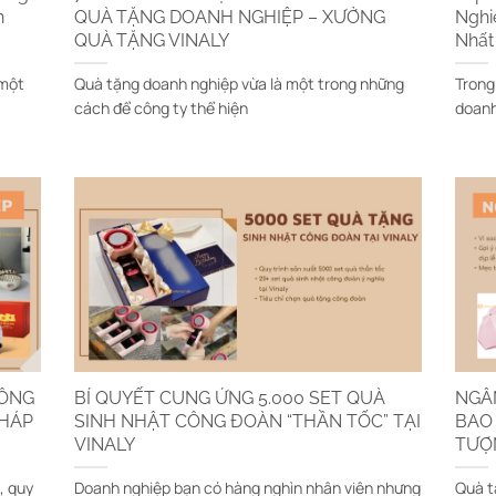
n
QUÀ TẶNG DOANH NGHIỆP – XƯỞNG
Nghi
QUÀ TẶNG VINALY
Nhất
 một
Quà tặng doanh nghiệp vừa là một trong những
Trong
cách để công ty thể hiện
doanh
CÔNG
BÍ QUYẾT CUNG ỨNG 5.000 SET QUÀ
NGÂ
PHÁP
SINH NHẬT CÔNG ĐOÀN “THẦN TỐC” TẠI
BAO 
VINALY
TƯỢ
, quy
Doanh nghiệp bạn có hàng nghìn nhân viên nhưng
Quà t