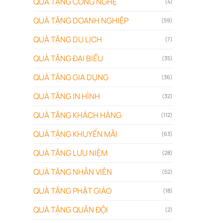
QUÀ TẶNG CÔNG NGHỆ
(4)
QUÀ TẶNG DOANH NGHIỆP
(59)
QUÀ TẶNG DU LỊCH
(7)
QUÀ TẶNG ĐẠI BIỂU
(35)
QUÀ TẶNG GIA DỤNG
(36)
QUÀ TẶNG IN HÌNH
(32)
QUÀ TẶNG KHÁCH HÀNG
(112)
QUÀ TẶNG KHUYẾN MÃI
(63)
QUÀ TẶNG LƯU NIỆM
(28)
QUÀ TẶNG NHÂN VIÊN
(52)
QUÀ TẶNG PHẬT GIÁO
(18)
QUÀ TẶNG QUÂN ĐỘI
(2)