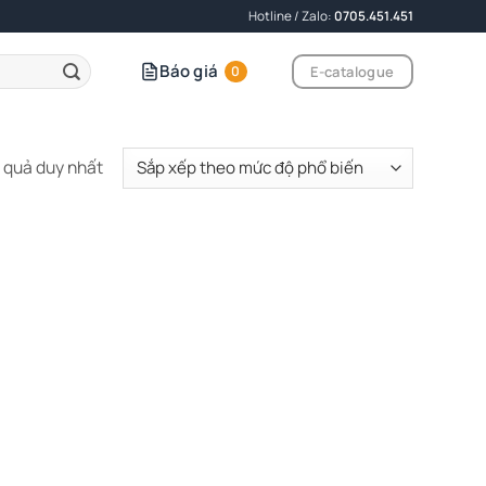
Hotline / Zalo:
0705.451.451
Báo giá
E-catalogue
0
t quả duy nhất