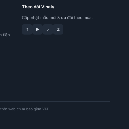
Theo dõi Vinaly
Cập nhật mẫu mới & ưu đãi theo mùa.
f
▶
♪
Z
n tiền
tư vấn công nghệ in
trên web chưa bao gồm VAT.