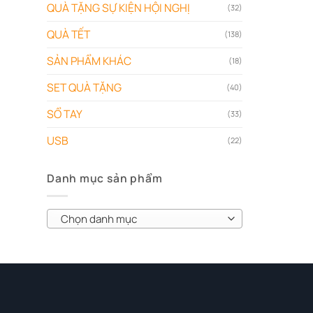
QUÀ TẶNG SỰ KIỆN HỘI NGHỊ
(32)
QUÀ TẾT
(138)
SẢN PHẨM KHÁC
(18)
SET QUÀ TẶNG
(40)
SỔ TAY
(33)
USB
(22)
Danh mục sản phẩm
Chọn danh mục