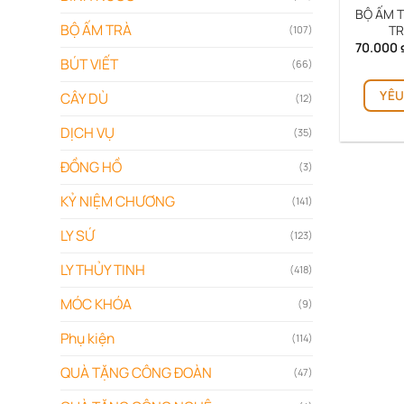
BỘ ẤM T
BỘ ẤM TRÀ
TR
(107)
70.000
BÚT VIẾT
(66)
YÊU
CÂY DÙ
(12)
DỊCH VỤ
(35)
ĐỒNG HỒ
(3)
KỶ NIỆM CHƯƠNG
(141)
LY SỨ
(123)
LY THỦY TINH
(418)
MÓC KHÓA
(9)
Phụ kiện
(114)
QUÀ TẶNG CÔNG ĐOÀN
(47)