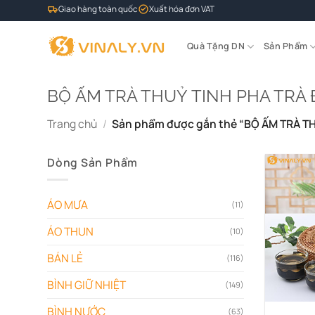
Bỏ
Giao hàng toàn quốc
Xuất hóa đơn VAT
qua
nội
Quà Tặng DN
Sản Phẩm
dung
BỘ ẤM TRÀ THUỶ TINH PHA TRÀ
Trang chủ
/
Sản phẩm được gắn thẻ “BỘ ẤM TRÀ T
Dòng Sản Phẩm
ÁO MƯA
(11)
ÁO THUN
(10)
BÁN LẺ
(116)
BÌNH GIỮ NHIỆT
(149)
BÌNH NƯỚC
(63)