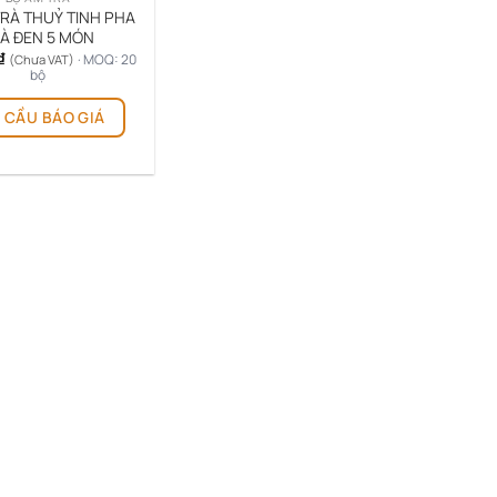
RÀ THUỶ TINH PHA
À ĐEN 5 MÓN
₫
· MOQ: 20
(Chưa VAT)
bộ
 CẦU BÁO GIÁ