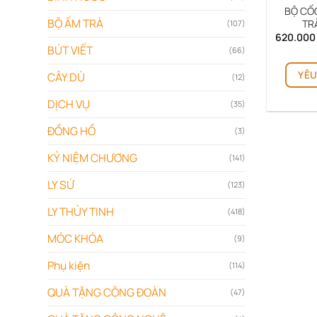
BỘ CỐ
BỘ ẤM TRÀ
TR
(107)
620.00
BÚT VIẾT
(66)
YÊU
CÂY DÙ
(12)
DỊCH VỤ
(35)
ĐỒNG HỒ
(3)
KỶ NIỆM CHƯƠNG
(141)
LY SỨ
(123)
LY THỦY TINH
(418)
MÓC KHÓA
(9)
Phụ kiện
(114)
QUÀ TẶNG CÔNG ĐOÀN
(47)