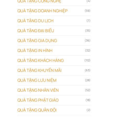
QUÀ TẶNG CÔNG NGHỆ
(4)
QUÀ TẶNG DOANH NGHIỆP
(59)
QUÀ TẶNG DU LỊCH
(7)
QUÀ TẶNG ĐẠI BIỂU
(35)
QUÀ TẶNG GIA DỤNG
(36)
QUÀ TẶNG IN HÌNH
(32)
QUÀ TẶNG KHÁCH HÀNG
(112)
QUÀ TẶNG KHUYẾN MÃI
(63)
QUÀ TẶNG LƯU NIỆM
(28)
QUÀ TẶNG NHÂN VIÊN
(52)
QUÀ TẶNG PHẬT GIÁO
(18)
QUÀ TẶNG QUÂN ĐỘI
(2)