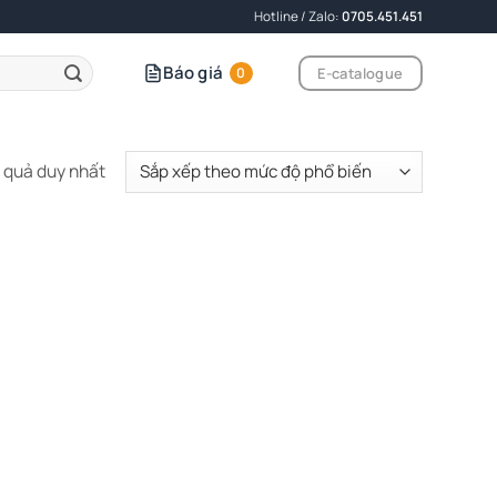
Hotline / Zalo:
0705.451.451
Báo giá
E-catalogue
0
t quả duy nhất