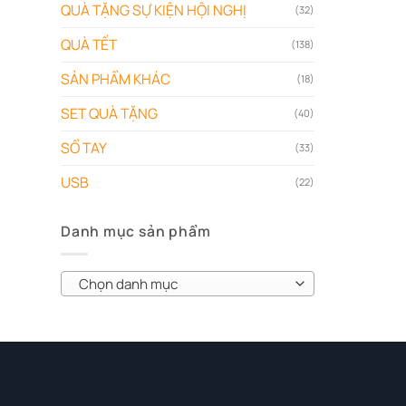
QUÀ TẶNG SỰ KIỆN HỘI NGHỊ
(32)
QUÀ TẾT
(138)
SẢN PHẨM KHÁC
(18)
SET QUÀ TẶNG
(40)
SỔ TAY
(33)
USB
(22)
Danh mục sản phẩm
Chọn danh mục