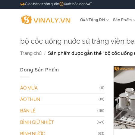
Bỏ
Giao hàng toàn quốc
Xuất hóa đơn VAT
qua
nội
Quà Tặng DN
Sản Phẩm
dung
bộ cốc uống nước sứ trắng viền b
Trang chủ
/
Sản phẩm được gắn thẻ “bộ cốc uống n
Dòng Sản Phẩm
ÁO MƯA
(11)
ÁO THUN
(10)
BÁN LẺ
(116)
BÌNH GIỮ NHIỆT
(149)
BÌNH NƯỚC
(63)