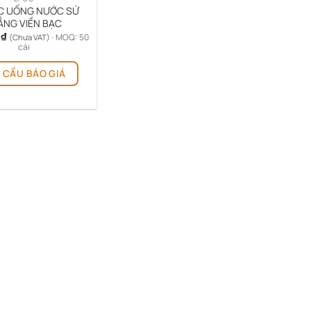
C UỐNG NƯỚC SỨ
ẮNG VIỀN BẠC
0
₫
· MOQ: 50
(Chưa VAT)
cái
 CẦU BÁO GIÁ