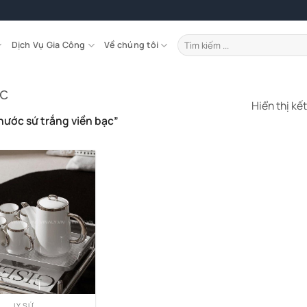
Tìm
Dịch Vụ Gia Công
Về chúng tôi
kiếm:
ạc
Hiển thị kế
ước sứ trắng viền bạc”
LY SỨ