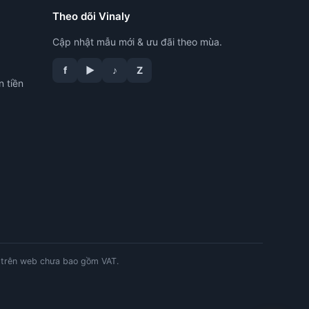
Theo dõi Vinaly
Cập nhật mẫu mới & ưu đãi theo mùa.
f
▶
♪
Z
n tiền
tư vấn công nghệ in
trên web chưa bao gồm VAT.