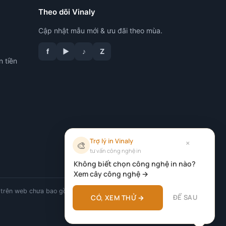
Theo dõi Vinaly
Cập nhật mẫu mới & ưu đãi theo mùa.
f
▶
♪
Z
n tiền
Trợ lý in Vinaly
×
🎨
tư vấn công nghệ in
Không biết chọn công nghệ in nào?
Xem cây công nghệ →
trên web chưa bao gồm VAT.
ĐỂ SAU
CÓ, XEM THỬ →