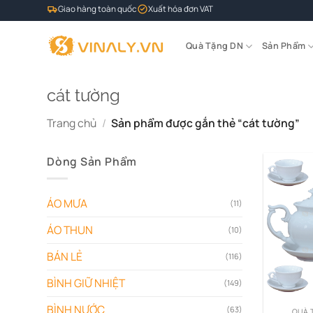
Bỏ
Giao hàng toàn quốc
Xuất hóa đơn VAT
qua
nội
Quà Tặng DN
Sản Phẩm
dung
cát tường
Trang chủ
/
Sản phẩm được gắn thẻ “cát tường”
Dòng Sản Phẩm
ÁO MƯA
(11)
ÁO THUN
(10)
BÁN LẺ
(116)
BÌNH GIỮ NHIỆT
(149)
BÌNH NƯỚC
(63)
QUÀ 