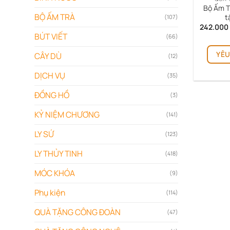
Bộ Ấm T
BỘ ẤM TRÀ
t
(107)
242.000
BÚT VIẾT
(66)
YÊU
CÂY DÙ
(12)
DỊCH VỤ
(35)
ĐỒNG HỒ
(3)
KỶ NIỆM CHƯƠNG
(141)
LY SỨ
(123)
LY THỦY TINH
(418)
MÓC KHÓA
(9)
Phụ kiện
(114)
QUÀ TẶNG CÔNG ĐOÀN
(47)