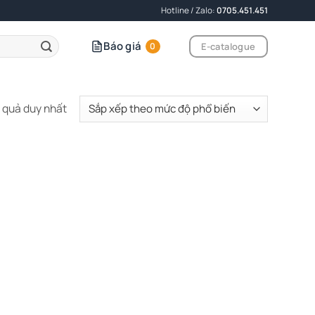
Hotline / Zalo:
0705.451.451
Báo giá
E-catalogue
0
t quả duy nhất