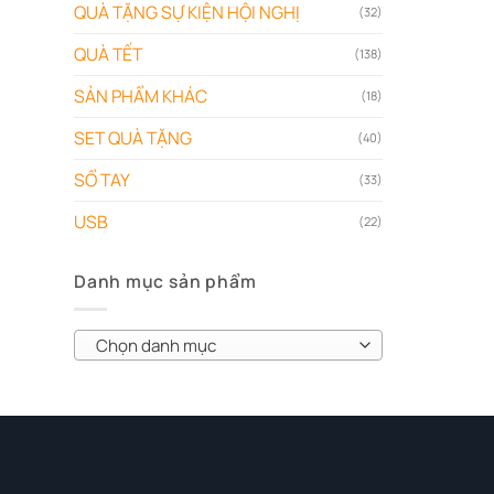
QUÀ TẶNG SỰ KIỆN HỘI NGHỊ
(32)
QUÀ TẾT
(138)
SẢN PHẨM KHÁC
(18)
SET QUÀ TẶNG
(40)
SỔ TAY
(33)
USB
(22)
Danh mục sản phẩm
Chọn danh mục