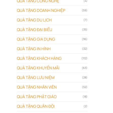
QUÀ TẶNG CÔNG NGHỆ
(4)
QUÀ TẶNG DOANH NGHIỆP
(59)
QUÀ TẶNG DU LỊCH
(7)
QUÀ TẶNG ĐẠI BIỂU
(35)
QUÀ TẶNG GIA DỤNG
(36)
QUÀ TẶNG IN HÌNH
(32)
QUÀ TẶNG KHÁCH HÀNG
(112)
QUÀ TẶNG KHUYẾN MÃI
(63)
QUÀ TẶNG LƯU NIỆM
(28)
QUÀ TẶNG NHÂN VIÊN
(52)
QUÀ TẶNG PHẬT GIÁO
(18)
QUÀ TẶNG QUÂN ĐỘI
(2)