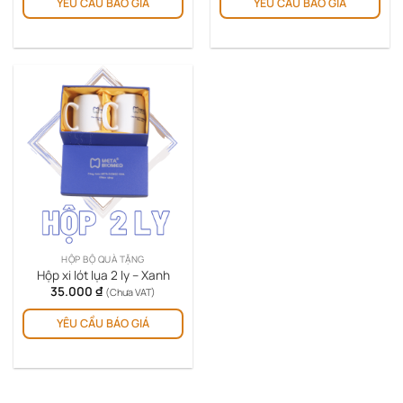
YÊU CẦU BÁO GIÁ
YÊU CẦU BÁO GIÁ
HỘP BỘ QUÀ TẶNG
Hộp xi lót lụa 2 ly – Xanh
35.000
₫
(Chưa VAT)
YÊU CẦU BÁO GIÁ