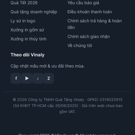
Quà Tết 2026
Yêu cầu báo giá
Quà tặng doanh nghiệp
Điều khoản thanh toán
Ly sứ in logo
Chính sách trả hàng & hoàn
tiền
Xưởng in gốm sứ
Chính sách giao nhận
Xưởng in thủy tinh
Về chúng tôi
Theo dõi Vinaly
Cập nhật mẫu mới & ưu đãi theo mùa.
f
▶
♪
Z
© 2026 Công ty TNHH Quà Tặng Vinaly · GPKD: 0319025915
tư vấn công nghệ in
(Sở KHĐT TP.HCM cấp 26/06/2025) · Giá trên web chưa bao
gồm VAT.