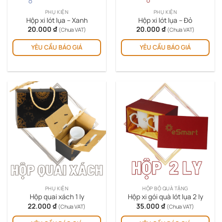
PHỤ KIỆN
PHỤ KIỆN
Hộp xi lót lụa – Xanh
Hộp xi lót lụa – Đỏ
20.000
₫
20.000
₫
(Chưa VAT)
(Chưa VAT)
YÊU CẦU BÁO GIÁ
YÊU CẦU BÁO GIÁ
PHỤ KIỆN
HỘP BỘ QUÀ TẶNG
Hộp quai xách 1 ly
Hộp xi gói quà lót lụa 2 ly
22.000
₫
35.000
₫
(Chưa VAT)
(Chưa VAT)