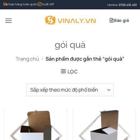
Bỏ
Giao hàng toàn quốc
Xuất VAT
Hotline:
0705.451.451
qua
nội
Báo giá
dung
gói quà
Trang chủ
/
Sản phẩm được gắn thẻ “gói quà”
LỌC