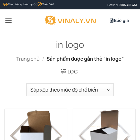
Bỏ
Giao hàng toàn quốc
Xuất VAT
Hotline:
0705.451.451
qua
nội
Báo giá
dung
in logo
Trang chủ
/
Sản phẩm được gắn thẻ “in logo”
LỌC