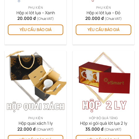
PHỤ KIỆN
PHỤ KIỆN
Hộp xi lót lụa – Xanh
Hộp xi lót lụa – Đỏ
20.000
₫
20.000
₫
(Chưa VAT)
(Chưa VAT)
YÊU CẦU BÁO GIÁ
YÊU CẦU BÁO GIÁ
PHỤ KIỆN
HỘP BỘ QUÀ TẶNG
Hộp quai xách 1 ly
Hộp xi gói quà lót lụa 2 ly
22.000
₫
35.000
₫
(Chưa VAT)
(Chưa VAT)