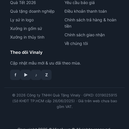
Quà Tết 2026
Yêu cầu báo giá
Quà tặng doanh nghiệp
Điều khoản thanh toán
Ly sứ in logo
Chính sách trả hàng & hoàn
tiền
Xưởng in gốm sứ
Chính sách giao nhận
Xưởng in thủy tinh
Về chúng tôi
Theo dõi Vinaly
Cập nhật mẫu mới & ưu đãi theo mùa.
f
▶
♪
Z
© 2026 Công ty TNHH Quà Tặng Vinaly · GPKD: 0319025915
tư vấn công nghệ in
(Sở KHĐT TP.HCM cấp 26/06/2025) · Giá trên web chưa bao
gồm VAT.