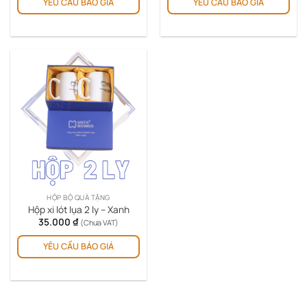
YÊU CẦU BÁO GIÁ
YÊU CẦU BÁO GIÁ
HỘP BỘ QUÀ TẶNG
Hộp xi lót lụa 2 ly – Xanh
35.000
₫
(Chưa VAT)
YÊU CẦU BÁO GIÁ