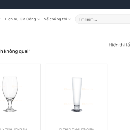
Tìm
Dịch Vụ Gia Công
Về chúng tôi
kiếm:
Hiển thị t
nh không quai”
HỦY TINH UỐNG BIA
LY THỦY TINH UỐNG BIA