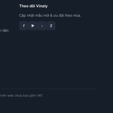
Theo dõi Vinaly
Cập nhật mẫu mới & ưu đãi theo mùa.
f
▶
♪
Z
n tiền
tư vấn công nghệ in
trên web chưa bao gồm VAT.