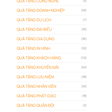
QUÀ TẶNG CÔNG NGHỆ
(4)
QUÀ TẶNG DOANH NGHIỆP
(59)
QUÀ TẶNG DU LỊCH
(7)
QUÀ TẶNG ĐẠI BIỂU
(35)
QUÀ TẶNG GIA DỤNG
(36)
QUÀ TẶNG IN HÌNH
(32)
QUÀ TẶNG KHÁCH HÀNG
(112)
QUÀ TẶNG KHUYẾN MÃI
(63)
QUÀ TẶNG LƯU NIỆM
(28)
QUÀ TẶNG NHÂN VIÊN
(52)
QUÀ TẶNG PHẬT GIÁO
(18)
QUÀ TẶNG QUÂN ĐỘI
(2)