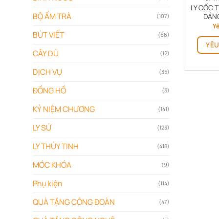
LY CỐC 
BỘ ẤM TRÀ
DÁN
(107)
Yê
BÚT VIẾT
(66)
YÊU
CÂY DÙ
(12)
DỊCH VỤ
(35)
ĐỒNG HỒ
(3)
KỶ NIỆM CHƯƠNG
(141)
LY SỨ
(123)
LY THỦY TINH
(418)
MÓC KHÓA
(9)
Phụ kiện
(114)
QUÀ TẶNG CÔNG ĐOÀN
(47)