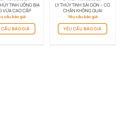
THỦY TINH UỐNG BIA
LY THỦY TINH SÀI GÒN – CÓ
G VỪA CAO CẤP
CHÂN KHÔNG QUAI
u cầu báo giá
Yêu cầu báo giá
 CẦU BÁO GIÁ
YÊU CẦU BÁO GIÁ