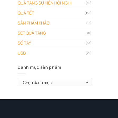
QUÀ TẶNG SỰ KIỆN HỘI NGHỊ
(32)
QUÀ TẾT
(138)
SẢN PHẨM KHÁC
(18)
SET QUÀ TẶNG
(40)
SỔ TAY
(33)
USB
(22)
Danh mục sản phẩm
Chọn danh mục