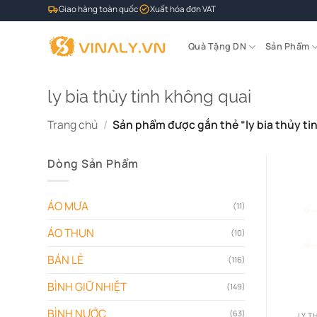
Bỏ
Giao hàng toàn quốc
Xuất hóa đơn VAT
qua
nội
Quà Tặng DN
Sản Phẩm
dung
ly bia thủy tinh không quai
Trang chủ
/
Sản phẩm được gắn thẻ “ly bia thủy ti
Dòng Sản Phẩm
ÁO MƯA
(11)
ÁO THUN
(10)
BÁN LẺ
(116)
BÌNH GIỮ NHIỆT
(149)
BÌNH NƯỚC
(63)
LY T