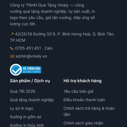
Công ty TNHH Quà Tặng Vinaly — công
xưởng quà tặng doanh nghiệp: tự sản xuất, in
logo theo yêu cầu, giá tận xưởng, đáp ứng số
lượng cực lớn.
📍
42/25/18 Đường Số 9, P. Bình Hưng Hoà, Q. Bình Tân,
TP.HCM
📞
0705.451.451
· Zalo
✉️
admin@vinaly.vn
Sản phẩm / Dịch vụ
Hỗ trợ khách hàng
Quà Tết 2026
Yêu cầu báo giá
Quà tặng doanh nghiệp
Điều khoản thanh toán
Ly sứ in logo
Chính sách trả hàng & hoàn
tiền
Xưởng in gốm sứ
Chính sách giao nhận
Xưởng in thủy tinh