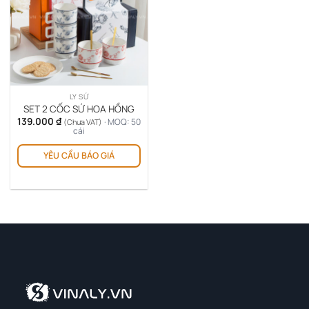
LY SỨ
SET 2 CỐC SỨ HOA HỒNG
139.000
₫
· MOQ: 50
(Chưa VAT)
cái
YÊU CẦU BÁO GIÁ