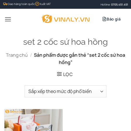
Bỏ
Giao hàng toàn quốc
Xuất VAT
Hotline:
0705.451.451
qua
nội
Báo giá
dung
set 2 cốc sứ hoa hồng
Trang chủ
/
Sản phẩm được gắn thẻ “set 2 cốc sứ hoa
hồng”
LỌC