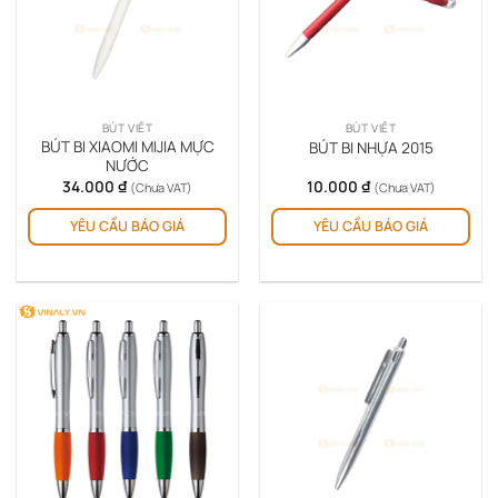
BÚT VIẾT
BÚT VIẾT
BÚT BI XIAOMI MIJIA MỰC
BÚT BI NHỰA 2015
NƯỚC
34.000
₫
10.000
₫
(Chưa VAT)
(Chưa VAT)
YÊU CẦU BÁO GIÁ
YÊU CẦU BÁO GIÁ