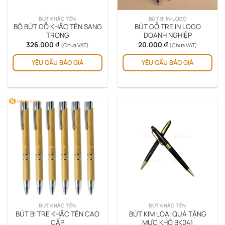
BÚT KHẮC TÊN
BÚT BI IN LOGO
BỘ BÚT GỖ KHẮC TÊN SANG
BÚT GỖ TRE IN LOGO
TRỌNG
DOANH NGHIỆP
326.000
₫
20.000
₫
(Chưa VAT)
(Chưa VAT)
YÊU CẦU BÁO GIÁ
YÊU CẦU BÁO GIÁ
BÚT KHẮC TÊN
BÚT KHẮC TÊN
BÚT BI TRE KHẮC TÊN CAO
BÚT KIM LOẠI QUÀ TẶNG
CẤP
MỰC KHÔ BK041