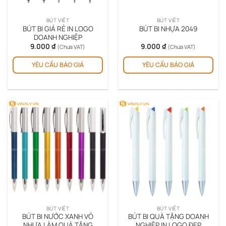
BÚT VIẾT
BÚT VIẾT
BÚT BI GIÁ RẺ IN LOGO
BÚT BI NHỰA 2049
DOANH NGHIỆP
9.000
₫
9.000
₫
(Chưa VAT)
(Chưa VAT)
YÊU CẦU BÁO GIÁ
YÊU CẦU BÁO GIÁ
BÚT VIẾT
BÚT VIẾT
BÚT BI NƯỚC XANH VỎ
BÚT BI QUÀ TẶNG DOANH
NHỰA LÀM QUÀ TẶNG
NGHIỆP IN LOGO ĐẸP