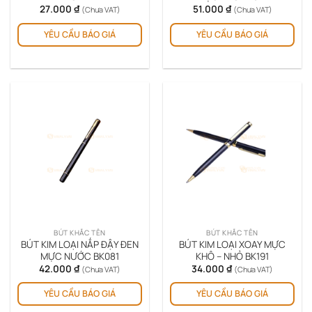
27.000
₫
51.000
₫
(Chưa VAT)
(Chưa VAT)
YÊU CẦU BÁO GIÁ
YÊU CẦU BÁO GIÁ
BÚT KHẮC TÊN
BÚT KHẮC TÊN
BÚT KIM LOẠI NẮP ĐẬY ĐEN
BÚT KIM LOẠI XOAY MỰC
MỰC NƯỚC BK081
KHÔ – NHỎ BK191
42.000
₫
34.000
₫
(Chưa VAT)
(Chưa VAT)
YÊU CẦU BÁO GIÁ
YÊU CẦU BÁO GIÁ