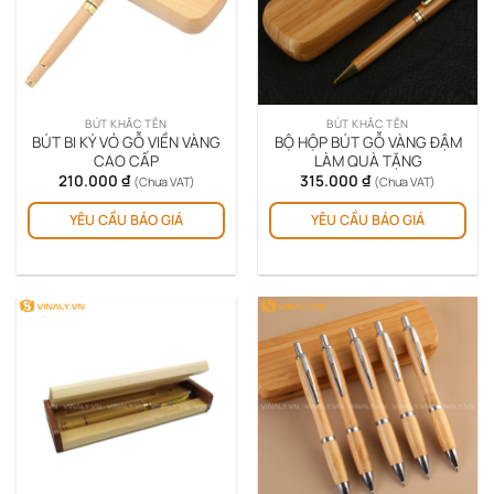
BÚT KHẮC TÊN
BÚT KHẮC TÊN
BÚT BI KÝ VỎ GỖ VIỀN VÀNG
BỘ HỘP BÚT GỖ VÀNG ĐẬM
CAO CẤP
LÀM QUÀ TẶNG
210.000
₫
315.000
₫
(Chưa VAT)
(Chưa VAT)
YÊU CẦU BÁO GIÁ
YÊU CẦU BÁO GIÁ