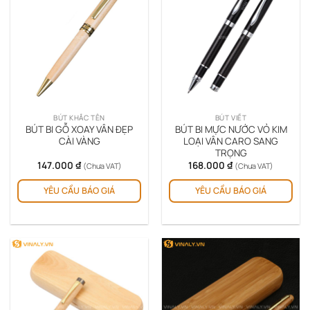
BÚT KHẮC TÊN
BÚT VIẾT
BÚT BI GỖ XOAY VÂN ĐẸP
BÚT BI MỰC NƯỚC VỎ KIM
CÀI VÀNG
LOẠI VÂN CARO SANG
TRỌNG
147.000
₫
168.000
₫
(Chưa VAT)
(Chưa VAT)
YÊU CẦU BÁO GIÁ
YÊU CẦU BÁO GIÁ