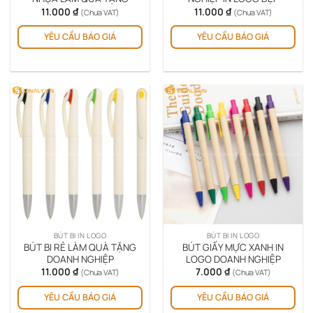
11.000
₫
11.000
₫
(Chưa VAT)
(Chưa VAT)
YÊU CẦU BÁO GIÁ
YÊU CẦU BÁO GIÁ
BÚT BI IN LOGO
BÚT BI IN LOGO
BÚT BI RẺ LÀM QUÀ TẶNG
BÚT GIẤY MỰC XANH IN
DOANH NGHIỆP
LOGO DOANH NGHIỆP
11.000
₫
7.000
₫
(Chưa VAT)
(Chưa VAT)
YÊU CẦU BÁO GIÁ
YÊU CẦU BÁO GIÁ