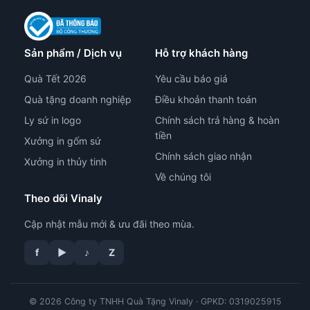
Sản phẩm / Dịch vụ
Hỗ trợ khách hàng
Quà Tết 2026
Yêu cầu báo giá
Quà tặng doanh nghiệp
Điều khoản thanh toán
Ly sứ in logo
Chính sách trả hàng & hoàn
tiền
Xưởng in gốm sứ
Chính sách giao nhận
Xưởng in thủy tinh
Về chúng tôi
Theo dõi Vinaly
Cập nhật mẫu mới & ưu đãi theo mùa.
f
▶
♪
Z
tư vấn công nghệ in
© 2026 Công ty TNHH Quà Tặng Vinaly · GPKD: 0319025915