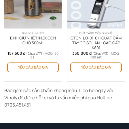
BÌNH GIỮ NHIỆT
QUÀ TẶNG CÔNG NGHỆ
BÌNH GIỮ NHIỆT INOX CON
QTCN-LO-01-01 | QUẠT CẦM
CHÓ 300ML
TAY CÓ SÒ LẠNH CAO CẤP
K801
157.500
₫
330.000
₫
· MOQ: 50
· MOQ:
(Chưa VAT)
(Chưa VAT)
cái
100 set
Sản
YÊU CẦU BÁO GIÁ
YÊU CẦU BÁO GIÁ
phẩm
này
có
nhiều
Bao gồm các sản phẩm không màu. Liên hệ ngay với
biến
Vinaly để được hỗ trợ và tư vấn miễn phí qua Hotline
thể.
Các
0705.451.451.
tùy
chọn
có
thể