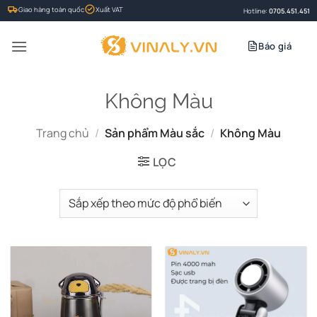
Bỏ
Giao hàng toàn quốc
Xuất VAT
Hotline:
0705.451.451
qua
nội
Báo giá
dung
Không Màu
Trang chủ
/
Sản phẩm Màu sắc
/
Không Màu
LỌC