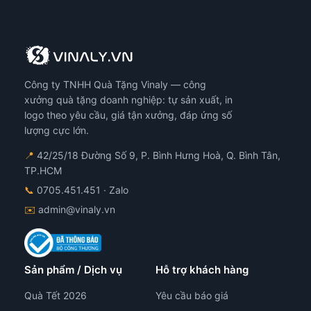
được
chọn
trên
trang
sản
Công ty TNHH Quà Tặng Vinaly — công
phẩm
xưởng quà tặng doanh nghiệp: tự sản xuất, in
logo theo yêu cầu, giá tận xưởng, đáp ứng số
lượng cực lớn.
📍
42/25/18 Đường Số 9, P. Bình Hưng Hoà, Q. Bình Tân,
TP.HCM
📞
0705.451.451
· Zalo
✉️
admin@vinaly.vn
Sản phẩm / Dịch vụ
Hỗ trợ khách hàng
Quà Tết 2026
Yêu cầu báo giá