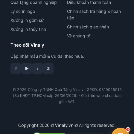
Quà tặng doanh nghiệp
Điều khoản thanh toán
Ly sứ in logo
Chính sách trả hàng & hoàn
tiền
Xưởng in gốm sứ
Chính sách giao nhận
Xưởng in thủy tinh
Về chúng tôi
Theo dõi Vinaly
Cập nhật mẫu mới & ưu đãi theo mùa.
f
▶
♪
Z
© 2026 Công ty TNHH Quà Tặng Vinaly · GPKD: 0319025915
tư vấn công nghệ in
(Sở KHĐT TP.HCM cấp 26/06/2025) · Giá trên web chưa bao
gồm VAT.
Copyright 2026 ©
Vinaly.vn
© All rights reserved.
?