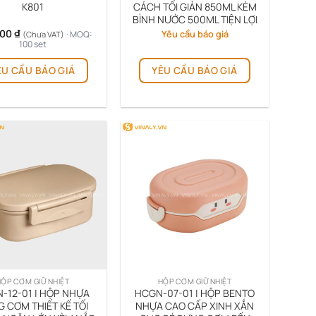
K801
CÁCH TỐI GIẢN 850ML KÈM
phẩm
phẩm
BÌNH NƯỚC 500ML TIỆN LỢI
000
₫
Yêu cầu báo giá
· MOQ:
(Chưa VAT)
100 set
ÊU CẦU BÁO GIÁ
YÊU CẦU BÁO GIÁ
ỘP CƠM GIỮ NHIỆT
HỘP CƠM GIỮ NHIỆT
-12-01 | HỘP NHỰA
HCGN-07-01 | HỘP BENTO
 CƠM THIẾT KẾ TỐI
NHỰA CAO CẤP XINH XẮN