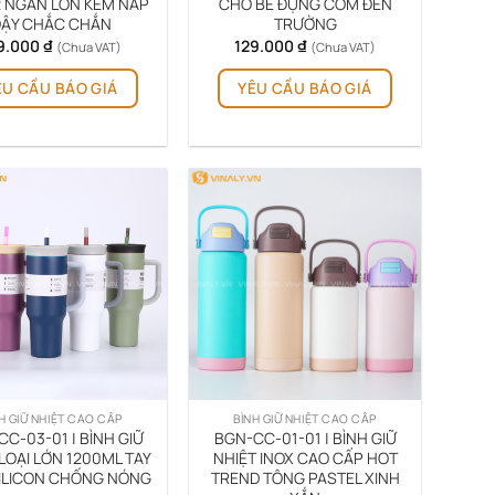
2 NGĂN LỚN KÈM NẮP
CHO BÉ ĐỰNG CƠM ĐẾN
ẬY CHẮC CHẮN
TRƯỜNG
9.000
₫
129.000
₫
(Chưa VAT)
(Chưa VAT)
Sản
Sản
ÊU CẦU BÁO GIÁ
YÊU CẦU BÁO GIÁ
phẩm
phẩm
này
này
có
có
nhiều
nhiều
biến
biến
thể.
thể.
Các
Các
tùy
tùy
chọn
chọn
có
có
thể
thể
được
được
chọn
chọn
trên
trên
H GIỮ NHIỆT CAO CẤP
BÌNH GIỮ NHIỆT CAO CẤP
trang
trang
C-03-01 | BÌNH GIỮ
BGN-CC-01-01 | BÌNH GIỮ
sản
sản
LOẠI LỚN 1200ML TAY
NHIỆT INOX CAO CẤP HOT
ILICON CHỐNG NÓNG
TREND TÔNG PASTEL XINH
phẩm
phẩm