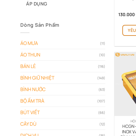
ÁP DỤNG
130.000
Dòng Sản Phẩm
YÊU
ÁO MƯA
(11)
ÁO THUN
(10)
BÁN LẺ
(116)
BÌNH GIỮ NHIỆT
(149)
BÌNH NƯỚC
(63)
BỘ ẤM TRÀ
(107)
BÚT VIẾT
(66)
HỘ
CÂY DÙ
(12)
HCGN-
INOX V
DỊCH VỤ
(35)