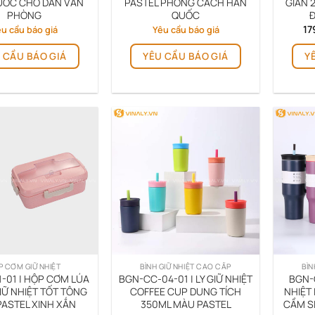
ƯỚC CHO DÂN VĂN
PASTEL PHONG CÁCH HÀN
GIẢN 
phẩm
phẩm
PHÒNG
QUỐC
Đ
17
u cầu báo giá
Yêu cầu báo giá
 CẦU BÁO GIÁ
YÊU CẦU BÁO GIÁ
Y
P CƠM GIỮ NHIỆT
BÌNH GIỮ NHIỆT CAO CẤP
BÌN
-01 | HỘP CƠM LÚA
BGN-CC-04-01 | LY GIỮ NHIỆT
BGN-C
Ữ NHIỆT TỐT TÔNG
COFFEE CUP DUNG TÍCH
NHIỆT 
ASTEL XINH XẮN
350ML MÀU PASTEL
CẦM S