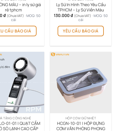
ÒNG MÀU – in ly sứ giá
Ly Sứ In Hình Theo Yêu Cầu
rẻ tphcm
TPHCM – Ly Sứ Viền Màu
00
₫
130.000
₫
· MOQ: 50
· MOQ: 50
(Chưa VAT)
(Chưa VAT)
cái
cái
Sản
Sản
ÊU CẦU BÁO GIÁ
YÊU CẦU BÁO GIÁ
phẩm
phẩm
này
này
có
có
nhiều
nhiều
biến
biến
thể.
thể.
Các
Các
tùy
tùy
chọn
chọn
có
có
thể
thể
được
được
chọn
chọn
trên
trên
À TẶNG CÔNG NGHỆ
HỘP CƠM GIỮ NHIỆT
trang
trang
O-01-01 | QUẠT CẦM
HCGN-10-01 | HỘP ĐỰNG
sản
sản
Ó SÒ LẠNH CAO CẤP
CƠM VĂN PHÒNG PHONG