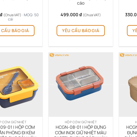
cáo
phẩm
phẩm
₫
499.000
₫
330.
· MOQ: 50
(Chưa VAT)
(Chưa VAT)
cái
Sản
Sản
 CẦU BÁO GIÁ
YÊU CẦU BÁO GIÁ
Y
phẩm
phẩm
này
này
có
có
nhiều
nhiều
biến
biến
thể.
thể.
Các
Các
tùy
tùy
chọn
chọn
có
có
thể
thể
được
được
chọn
chọn
trên
trên
P CƠM GIỮ NHIỆT
HỘP CƠM GIỮ NHIỆT
H
trang
trang
09-01 | HỘP CƠM
HCGN-08-01 | HỘP ĐỰNG
HCGN
sản
sản
ĂN PHÒNG ĐI KÈM
CƠM INOX GIỮ NHIỆT MÀU
ĐỰNG