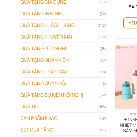
QUÀ TẶNG GIA DỤNG
(36)
94.
QUÀ TẶNG IN HÌNH
(32)
YÊU
QUÀ TẶNG KHÁCH HÀNG
(112)
QUÀ TẶNG KHUYẾN MÃI
(63)
QUÀ TẶNG LƯU NIỆM
(28)
QUÀ TẶNG NHÂN VIÊN
(52)
QUÀ TẶNG PHẬT GIÁO
(18)
QUÀ TẶNG QUÂN ĐỘI
(2)
QUÀ TẶNG SỰ KIỆN HỘI NGHỊ
(32)
QUÀ TẾT
(138)
BÌNH
SẢN PHẨM KHÁC
(18)
BGN-IN
NHIỆT M
SET QUÀ TẶNG
BẤM M
(40)