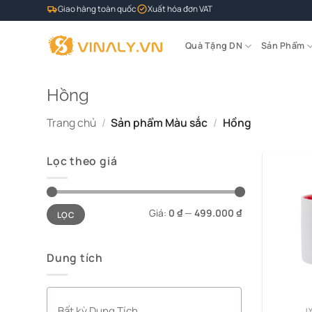
Bỏ
Giao hàng toàn quốc
Xuất hóa đơn VAT
qua
nội
Quà Tặng DN
Sản Phẩm
dung
Hồng
Trang chủ
/
Sản phẩm Màu sắc
/
Hồng
Lọc theo giá
Giá
Giá
Giá:
0 ₫
—
499.000 ₫
LỌC
tối
tối
thiểu
đa
Dung tích
L