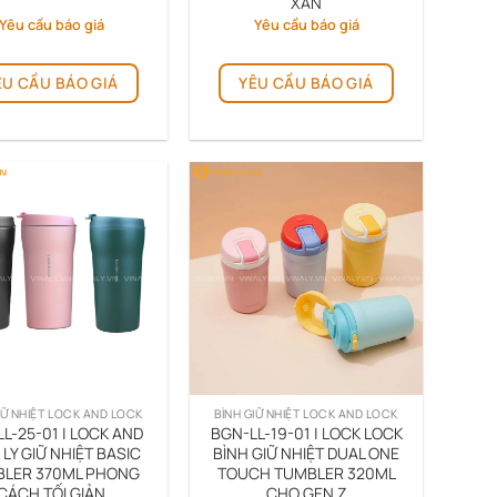
XẮN
Yêu cầu báo giá
Yêu cầu báo giá
ÊU CẦU BÁO GIÁ
YÊU CẦU BÁO GIÁ
IỮ NHIỆT LOCK AND LOCK
BÌNH GIỮ NHIỆT LOCK AND LOCK
L-25-01 | LOCK AND
BGN-LL-19-01 | LOCK LOCK
 LY GIỮ NHIỆT BASIC
BÌNH GIỮ NHIỆT DUAL ONE
LER 370ML PHONG
TOUCH TUMBLER 320ML
CÁCH TỐI GIẢN
CHO GEN Z