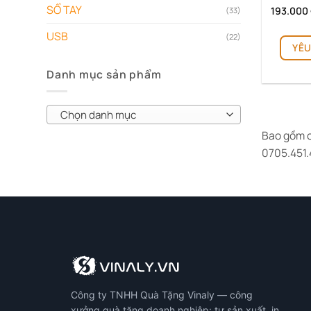
SỔ TAY
193.000
(33)
USB
(22)
YÊU
Danh mục sản phẩm
Chọn danh mục
Bao gồm c
0705.451.
Công ty TNHH Quà Tặng Vinaly — công
xưởng quà tặng doanh nghiệp: tự sản xuất, in