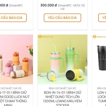
000
₫
300.000
₫
· MOQ: 50
(Chưa VAT)
(Chưa VAT)
cái
Sản
Sản
 CẦU BÁO GIÁ
YÊU CẦU BÁO GIÁ
Y
phẩm
phẩm
này
này
có
có
nhiều
nhiều
biến
biến
thể.
thể.
Các
Các
tùy
tùy
chọn
chọn
có
có
thể
thể
được
được
chọn
chọn
trên
trên
 GIỮ NHIỆT GIÁ RẺ
BÌNH GIỮ NHIỆT GIÁ RẺ
BÌNH G
trang
trang
-17-01 | BÌNH GIỮ
BGN-IN-14-01 | BÌNH GIỮ
LGN-L
sản
sản
INI GOOD LUCK NÚT
NHIỆT DUNG TÍCH LỚN
LOCK
ỘT CHẠM THÔNG
1200ML LOANG MÀU KÈM
TUMB
phẩm
phẩm
MINH
STICKER