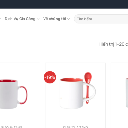
Tìm
Dịch Vụ Gia Công
Về chúng tôi
kiếm:
Hiển thị 1–20 
-19%
Y SỨ QUÀ TẶNG
LY SỨ QUÀ TẶNG