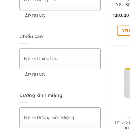
LY SỨ S
130.000
ÁP DỤNG
YÊU
Chiều cao
ÁP DỤNG
Đường kính miệng
L
LY LÒNG
logo