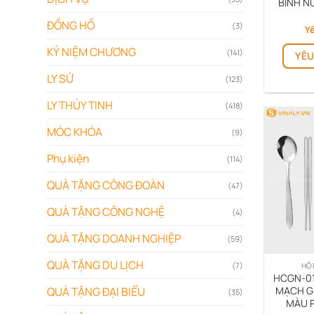
BÌNH N
ĐỒNG HỒ
(3)
Yê
KỶ NIỆM CHƯƠNG
(141)
YÊU
LY SỨ
(123)
LY THỦY TINH
(418)
MÓC KHÓA
(9)
Phụ kiện
(114)
QUÀ TẶNG CÔNG ĐOÀN
(47)
QUÀ TẶNG CÔNG NGHỆ
(4)
QUÀ TẶNG DOANH NGHIỆP
(59)
QUÀ TẶNG DU LỊCH
(7)
HỘ
HCGN-01
MẠCH GI
QUÀ TẶNG ĐẠI BIỂU
(35)
MÀU P