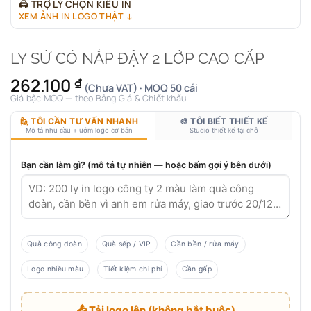
🖨
TRỢ LÝ CHỌN KIỂU IN
XEM ẢNH IN LOGO THẬT ↓
LY SỨ CÓ NẮP ĐẬY 2 LỚP CAO CẤP
262.100
₫
(Chưa VAT) · MOQ 50 cái
Giá bậc MOQ — theo Bảng Giá & Chiết khấu
🙋 TÔI CẦN TƯ VẤN NHANH
🎨 TÔI BIẾT THIẾT KẾ
Mô tả nhu cầu + ướm logo cơ bản
Studio thiết kế tại chỗ
Bạn cần làm gì? (mô tả tự nhiên — hoặc bấm gợi ý bên dưới)
Quà công đoàn
Quà sếp / VIP
Cần bền / rửa máy
Logo nhiều màu
Tiết kiệm chi phí
Cần gấp
📤 Tải logo lên (không bắt buộc)