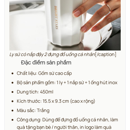
Ly sứ có nắp đậy 2 đựng đồ uống cá nhân
[/caption]
Đặc điểm sản phẩm
Chất liệu: Gốm sứ cao cấp
Bộ sản phẩm gồm: 1 ly + 1 nắp sứ + 1 ống hút inox
Dung tích: 450ml
Kích thước: 15.5 x 9.3 cm (cao x rộng)
Màu sắc: Trắng
Công dụng: Dùng để đựng đồ uống cá nhân, làm
quà tặng bạn bè / người thân, in logo làm quà