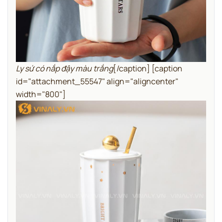
Ly sứ có nắp đậy màu trắng
[/caption] [caption
id="attachment_55547" align="aligncenter"
width="800"]