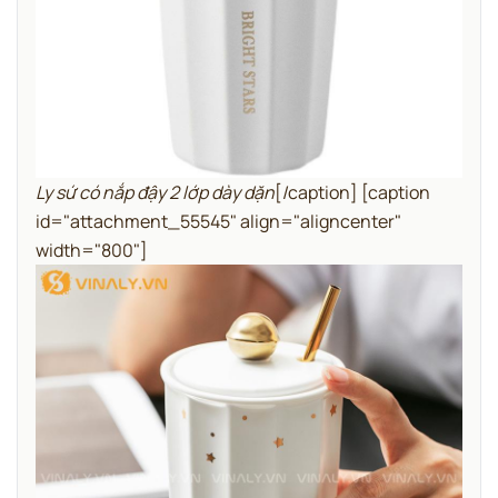
Ly sứ có nắp đậy 2 lớp dày dặn
[/caption] [caption
id="attachment_55545" align="aligncenter"
width="800"]