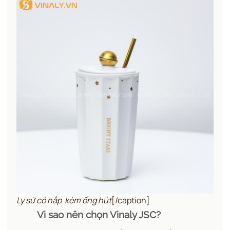
Ly sứ có nắp kèm ống hút
[/caption]
Vì sao nên chọn Vinaly JSC?