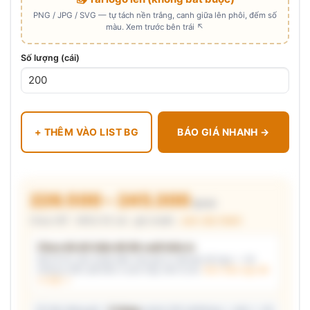
PNG / JPG / SVG — tự tách nền trắng, canh giữa lên phôi, đếm số
màu. Xem trước bên trái ↖
Số lượng (cái)
+ THÊM VÀO LIST BG
BÁO GIÁ NHANH →
226.500 – 245.300
₫/cái
Chưa VAT · MOQ 50 cái · giá chuẩn ·
xem cấu thành
Chưa đủ dữ kiện để đề xuất kiểu in
Mô tả nhu cầu (hoặc bấm chip gợi ý) và/hoặc tải logo — hệ
thống tự đề xuất kiểu in phù hợp, kèm lý do.
Xem mẫu logo đã
in thật →