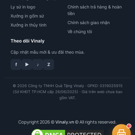
Ly sứ in logo
Chính sách trả hàng & hoàn
tiền
Xưởng in gốm sứ
Chính sách giao nhận
Xưởng in thủy tinh
Về chúng tôi
Theo dõi Vinaly
Cập nhật mẫu mới & ưu đãi theo mùa.
f
▶
♪
Z
tư vấn công nghệ in
© 2026 Công ty TNHH Quà Tặng Vinaly · GPKD: 0319025915
(Sở KHĐT TP.HCM cấp 26/06/2025) · Giá trên web chưa bao
gồm VAT.
Copyright 2026 ©
Vinaly.vn
© All rights reserved.
?