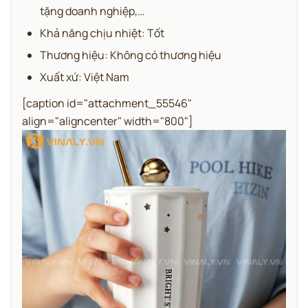
tặng doanh nghiệp,…
Khả năng chịu nhiệt: Tốt
Thương hiệu: Không có thương hiệu
Xuất xứ: Việt Nam
[caption id="attachment_55546"
align="aligncenter" width="800"]