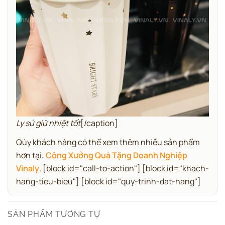
Ly sứ giữ nhiệt tốt
[/caption]
Qúy khách hàng có thể xem thêm nhiều sản phẩm
hơn tại:
Công Xưởng Quà Tặng Doanh Nghiệp
Vinaly
.
[block id="call-to-action"] [block id="khach-
hang-tieu-bieu"] [block id="quy-trinh-dat-hang"]
SẢN PHẨM TƯƠNG TỰ