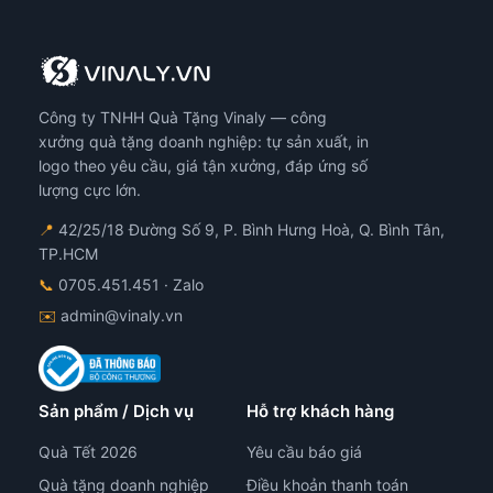
thể.
Các
tùy
chọn
có
Công ty TNHH Quà Tặng Vinaly — công
thể
được
xưởng quà tặng doanh nghiệp: tự sản xuất, in
chọn
logo theo yêu cầu, giá tận xưởng, đáp ứng số
trên
lượng cực lớn.
trang
📍
42/25/18 Đường Số 9, P. Bình Hưng Hoà, Q. Bình Tân,
sản
TP.HCM
phẩm
📞
0705.451.451
· Zalo
✉️
admin@vinaly.vn
Sản phẩm / Dịch vụ
Hỗ trợ khách hàng
Quà Tết 2026
Yêu cầu báo giá
Quà tặng doanh nghiệp
Điều khoản thanh toán