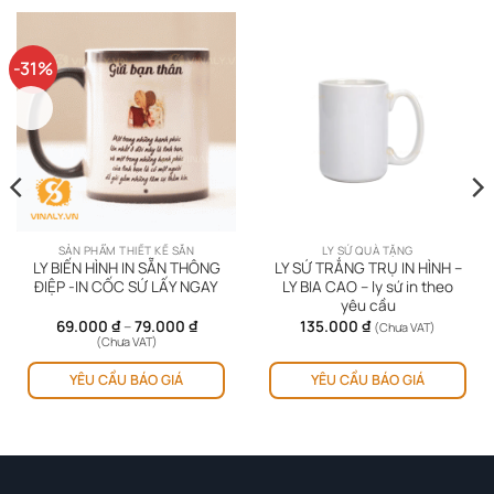
-31%
HOT
SẢN PHẨM THIẾT KẾ SẴN
LY SỨ QUÀ TẶNG
LY BIẾN HÌNH IN SẴN THÔNG
LY SỨ TRẮNG TRỤ IN HÌNH –
ĐIỆP -IN CỐC SỨ LẤY NGAY
LY BIA CAO – ly sứ in theo
yêu cầu
Khoảng
69.000
₫
–
79.000
₫
135.000
₫
(Chưa VAT)
giá:
(Chưa VAT)
từ
Sản
69.000 ₫
YÊU CẦU BÁO GIÁ
YÊU CẦU BÁO GIÁ
phẩm
đến
79.000 ₫
này
có
nhiều
biến