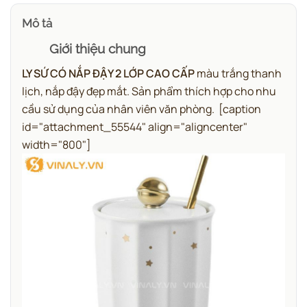
Mô tả
Giới thiệu chung
LY SỨ CÓ NẮP ĐẬY 2 LỚP CAO CẤP
màu trắng thanh
lịch, nắp đậy đẹp mắt. Sản phẩm thích hợp cho nhu
cầu sử dụng của nhân viên văn phòng.
[caption
id="attachment_55544" align="aligncenter"
width="800"]