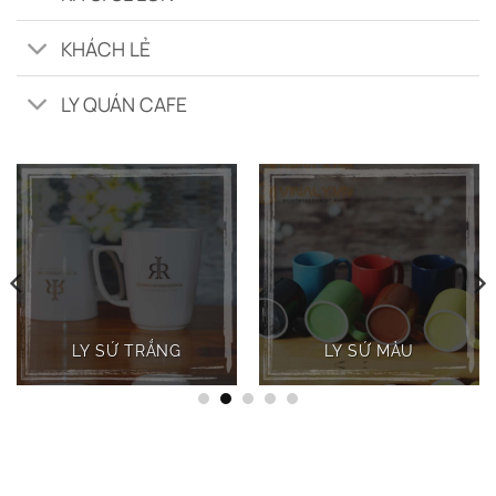
KHÁCH LẺ
LY QUÁN CAFE
LY SỨ TRẮNG
LY SỨ MÀU