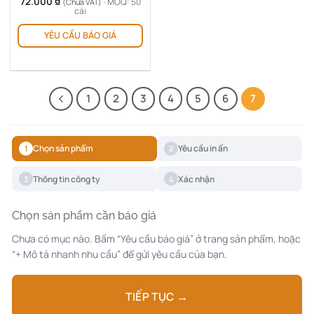
72.000
₫
· MOQ: 50
(Chưa VAT)
cái
YÊU CẦU BÁO GIÁ
1
2
3
4
5
6
7
Chọn sản phẩm
Yêu cầu in ấn
1
2
Thông tin công ty
Xác nhận
3
4
Chọn sản phẩm cần báo giá
Chưa có mục nào. Bấm “Yêu cầu báo giá” ở trang sản phẩm, hoặc
“+ Mô tả nhanh nhu cầu” để gửi yêu cầu của bạn.
TIẾP TỤC →