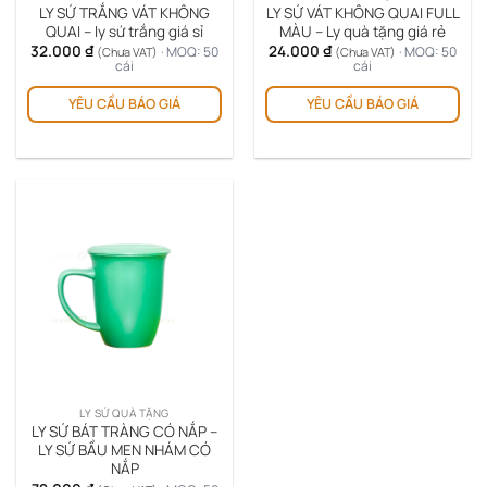
LY SỨ TRẮNG VÁT KHÔNG
LY SỨ VÁT KHÔNG QUAI FULL
QUAI – ly sứ trắng giá sỉ
MÀU – Ly quà tặng giá rẻ
32.000
₫
24.000
₫
· MOQ: 50
· MOQ: 50
(Chưa VAT)
(Chưa VAT)
cái
cái
YÊU CẦU BÁO GIÁ
YÊU CẦU BÁO GIÁ
LY SỨ QUÀ TẶNG
LY SỨ BÁT TRÀNG CÓ NẮP –
LY SỨ BẦU MEN NHÁM CÓ
NẮP