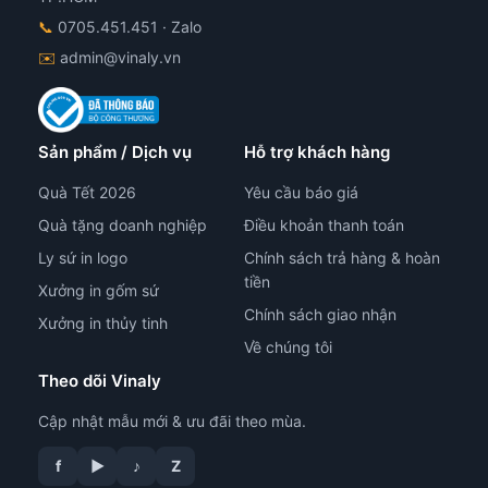
📞
0705.451.451
· Zalo
✉️
admin@vinaly.vn
Sản phẩm / Dịch vụ
Hỗ trợ khách hàng
Quà Tết 2026
Yêu cầu báo giá
Quà tặng doanh nghiệp
Điều khoản thanh toán
Ly sứ in logo
Chính sách trả hàng & hoàn
tiền
Xưởng in gốm sứ
Chính sách giao nhận
Xưởng in thủy tinh
Về chúng tôi
Theo dõi Vinaly
Cập nhật mẫu mới & ưu đãi theo mùa.
tư vấn công nghệ in
f
▶
♪
Z