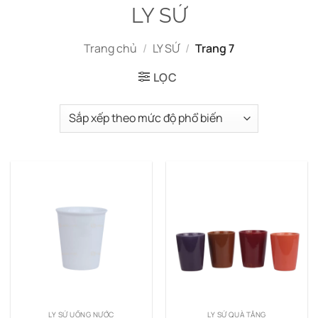
LY SỨ
Trang chủ
/
LY SỨ
/
Trang 7
LỌC
LY SỨ UỐNG NƯỚC
LY SỨ QUÀ TẶNG