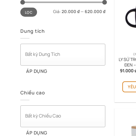
Giá
Giá
Giá:
20.000 ₫
—
620.000 ₫
LỌC
tối
tối
thiểu
đa
Dung tích
L
LY SỨ T
ĐEN –
91.000
ÁP DỤNG
YÊU
Chiều cao
ÁP DỤNG