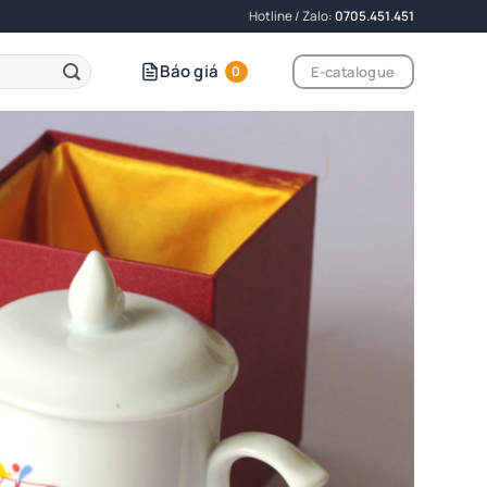
Hotline / Zalo:
0705.451.451
Báo giá
E-catalogue
0