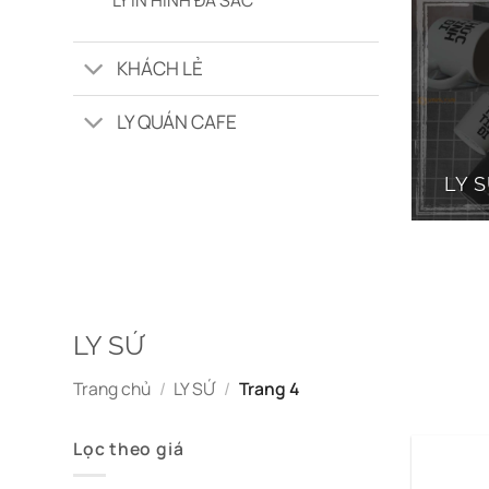
KHÁCH LẺ
LY QUÁN CAFE
LY 
LY SỨ
Trang chủ
/
LY SỨ
/
Trang 4
Lọc theo giá