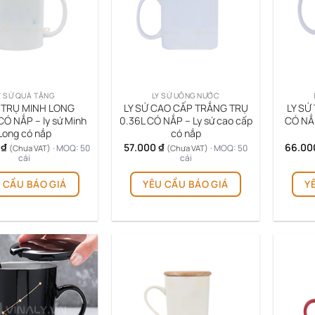
chọn
chọn
có
có
thể
thể
được
được
chọn
chọn
trên
trên
Y SỨ QUÀ TẶNG
LY SỨ UỐNG NƯỚC
trang
trang
Ứ TRỤ MINH LONG
LY SỨ CAO CẤP TRẮNG TRỤ
LY SỨ
sản
sản
Ó NẮP – ly sứ Minh
0.36L CÓ NẮP – Ly sứ cao cấp
CÓ NẮP
Long có nắp
có nắp
phẩm
phẩm
0
₫
57.000
₫
66.00
· MOQ: 50
· MOQ: 50
(Chưa VAT)
(Chưa VAT)
cái
cái
 CẦU BÁO GIÁ
YÊU CẦU BÁO GIÁ
Y