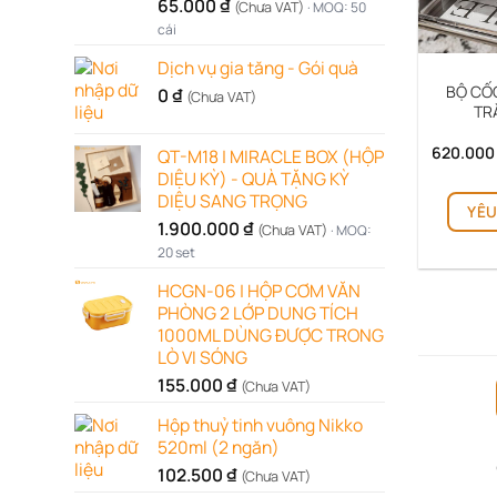
65.000
₫
(Chưa VAT)
· MOQ: 50
cái
Dịch vụ gia tăng - Gói quà
BỘ CỐ
0
₫
(Chưa VAT)
TR
620.00
QT-M18 | MIRACLE BOX (HỘP
DIỆU KỲ) - QUÀ TẶNG KỲ
DIỆU SANG TRỌNG
YÊU
1.900.000
₫
(Chưa VAT)
· MOQ:
20 set
HCGN-06 | HỘP CƠM VĂN
PHÒNG 2 LỚP DUNG TÍCH
1000ML DÙNG ĐƯỢC TRONG
LÒ VI SÓNG
155.000
₫
(Chưa VAT)
Hộp thuỷ tinh vuông Nikko
520ml (2 ngăn)
102.500
₫
(Chưa VAT)