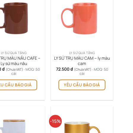
độ
phổ
biến
LY SỨ QUÀ TẶNG
LY SỨ QUÀ TẶNG
 TRỤ MÀU NÂU CAFE –
LY SỨ TRỤ MÀU CAM – ly màu
Ly sứ màu nâu
cam
0
₫
72.500
₫
· MOQ: 50
· MOQ: 50
(Chưa VAT)
(Chưa VAT)
cái
cái
Sản
Sản
ÊU CẦU BÁO GIÁ
YÊU CẦU BÁO GIÁ
phẩm
phẩm
này
này
có
có
nhiều
nhiều
biến
biến
thể.
thể.
-15%
Các
Các
tùy
tùy