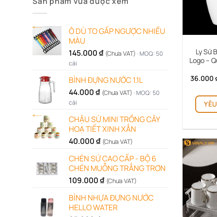
Sản phẩm vừa được xem
Ô DÙ TO GẤP NGƯỢC NHIỀU
MÀU
Ly Sứ 
145.000
₫
(Chưa VAT)
· MOQ: 50
Logo – Q
cái
36.000
BÌNH ĐỰNG NƯỚC 1.1L
44.000
₫
(Chưa VAT)
· MOQ: 50
cái
YÊU
CHẬU SỨ MINI TRỒNG CÂY
HOẠ TIẾT XINH XẮN
40.000
₫
(Chưa VAT)
CHÉN SỨ CAO CẤP - BỘ 6
CHÉN MUỖNG TRẮNG TRƠN
109.000
₫
(Chưa VAT)
BÌNH NHỰA ĐỰNG NƯỚC
HELLO WATER