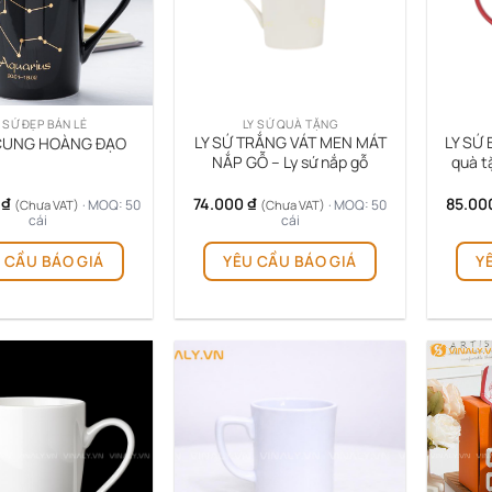
Y SỨ ĐẸP BÁN LẺ
LY SỨ QUÀ TẶNG
LY SỨ TRẮNG VÁT MEN MÁT
LY SỨ 
 CUNG HOÀNG ĐẠO
NẮP GỖ – Ly sứ nắp gỗ
quà tặ
0
₫
74.000
₫
85.00
· MOQ: 50
· MOQ: 50
(Chưa VAT)
(Chưa VAT)
cái
cái
 CẦU BÁO GIÁ
YÊU CẦU BÁO GIÁ
Y