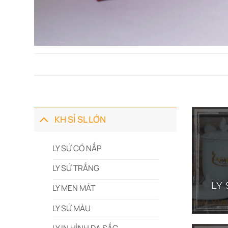
KH SỈ SL LỚN
LY SỨ CÓ NẮP
LY SỨ TRẮNG
LY
LY MEN MÁT
LY SỨ MÀU
LY IN HÌNH ĐA SẮC