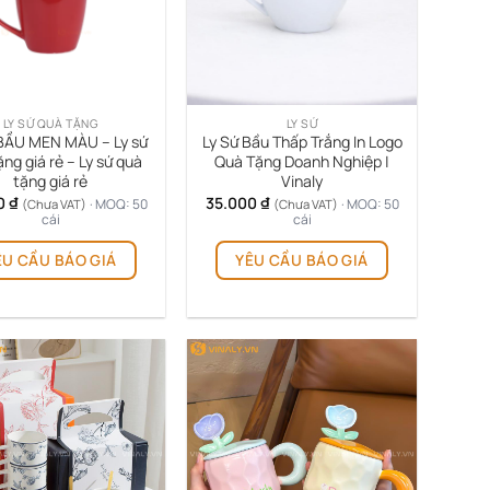
có
có
thể
thể
được
được
chọn
chọn
trên
trên
LY SỨ QUÀ TẶNG
LY SỨ
trang
trang
BẦU MEN MÀU – Ly sứ
Ly Sứ Bầu Thấp Trắng In Logo
sản
sản
ng giá rẻ – Ly sứ quà
Quà Tặng Doanh Nghiệp |
tặng giá rẻ
Vinaly
phẩm
phẩm
0
₫
35.000
₫
· MOQ: 50
· MOQ: 50
(Chưa VAT)
(Chưa VAT)
cái
cái
ÊU CẦU BÁO GIÁ
YÊU CẦU BÁO GIÁ