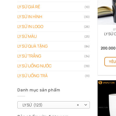
LY SỨ GIÁ RẺ
(10)
LY SỨ IN HÌNH
(30)
LY SỨ IN LOGO
(26)
L
LY SỨ
LY SỨ MÀU
(25)
LY SỨ QUÀ TẶNG
(84)
200.00
LY SỨ TRẮNG
(34)
YÊU
LY SỨ UỐNG NƯỚC
(39)
LY SỨ UỐNG TRÀ
(31)
Danh mục sản phẩm
LY SỨ (123)
×