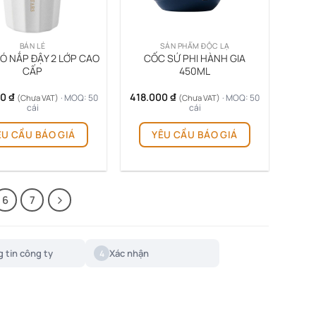
BÁN LẺ
SẢN PHẨM ĐỘC LẠ
CÓ NẮP ĐẬY 2 LỚP CAO
CỐC SỨ PHI HÀNH GIA
CẤP
450ML
00
₫
418.000
₫
· MOQ: 50
· MOQ: 50
(Chưa VAT)
(Chưa VAT)
cái
cái
ÊU CẦU BÁO GIÁ
YÊU CẦU BÁO GIÁ
6
7
 tin công ty
Xác nhận
4