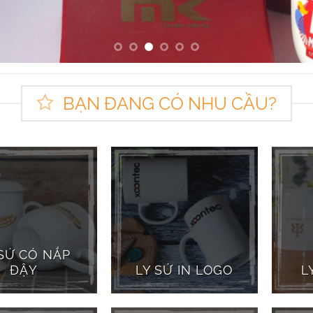
BẠN ĐANG CÓ NHU CẦU?
 SỨ CÓ NẮP
ĐẬY
LY SỨ IN LOGO
L