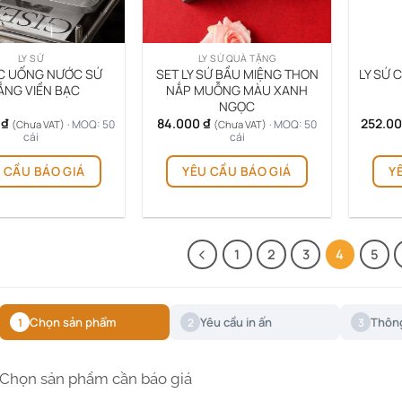
LY SỨ
LY SỨ QUÀ TẶNG
C UỐNG NƯỚC SỨ
SET LY SỨ BẦU MIỆNG THON
LY SỨ 
ẮNG VIỀN BẠC
NẮP MUỖNG MÀU XANH
NGỌC
0
₫
84.000
₫
252.0
· MOQ: 50
· MOQ: 50
(Chưa VAT)
(Chưa VAT)
cái
cái
 CẦU BÁO GIÁ
YÊU CẦU BÁO GIÁ
Y
1
2
3
4
5
Chọn sản phẩm
Yêu cầu in ấn
Thông
1
2
3
Chọn sản phẩm cần báo giá