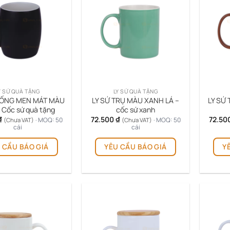
Y SỨ QUÀ TẶNG
LY SỨ QUÀ TẶNG
RỐNG MEN MÁT MÀU
LY SỨ TRỤ MÀU XANH LÁ –
LY SỨ
 Cốc sứ quà tặng
cốc sứ xanh
₫
72.500
₫
72.50
· MOQ: 50
· MOQ: 50
(Chưa VAT)
(Chưa VAT)
cái
cái
Sản
Sản
 CẦU BÁO GIÁ
YÊU CẦU BÁO GIÁ
Y
phẩm
phẩm
này
này
có
có
nhiều
nhiều
biến
biến
thể.
thể.
Các
Các
tùy
tùy