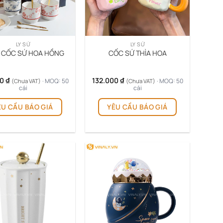
LY SỨ
LY SỨ
2 CỐC SỨ HOA HỒNG
CỐC SỨ THÌA HOA
00
₫
132.000
₫
· MOQ: 50
· MOQ: 50
(Chưa VAT)
(Chưa VAT)
cái
cái
ÊU CẦU BÁO GIÁ
YÊU CẦU BÁO GIÁ