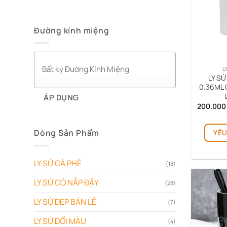
Đường kính miệng
L
LY S
0.36ML C
ÁP DỤNG
200.00
Dòng Sản Phẩm
YÊU
LY SỨ CÀ PHÊ
(18)
LY SỨ CÓ NẮP ĐẬY
(28)
LY SỨ ĐẸP BÁN LẺ
(7)
LY SỨ ĐỔI MÀU
(4)