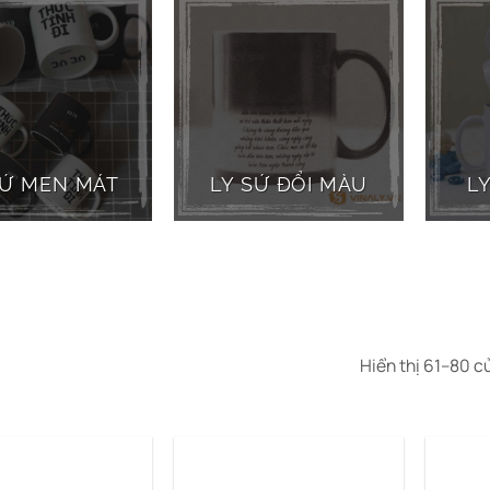
SỨ MEN MÁT
LY SỨ ĐỔI MÀU
LY
Hiển thị 61–80 c