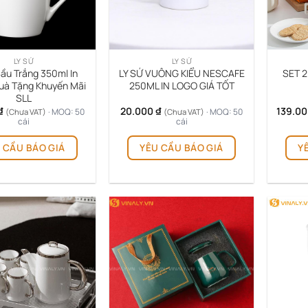
LY SỨ
LY SỨ
Bầu Trắng 350ml In
LY SỨ VUÔNG KIỂU NESCAFE
SET 
uà Tặng Khuyến Mãi
250ML IN LOGO GIÁ TỐT
SLL
₫
20.000
₫
139.0
· MOQ: 50
· MOQ: 50
(Chưa VAT)
(Chưa VAT)
cái
cái
 CẦU BÁO GIÁ
YÊU CẦU BÁO GIÁ
Y