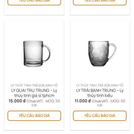
YÊU CẦU BÁO GIÁ
YÊU CẦU BÁO GIÁ
LY THỦY TINH TRÀ SỮA SINH TỐ
LY THỦY TINH TRÀ SỮA SINH TỐ
LY QUAI TRỤ TRUNG – Ly
LY TRÁI BANH TRUNG – Ly
thủy tinh giá sỉ tphcm
thủy tinh kiểu
15.000
₫
11.000
₫
· MOQ: 50
· MOQ: 50
(Chưa VAT)
(Chưa VAT)
cái
cái
YÊU CẦU BÁO GIÁ
YÊU CẦU BÁO GIÁ