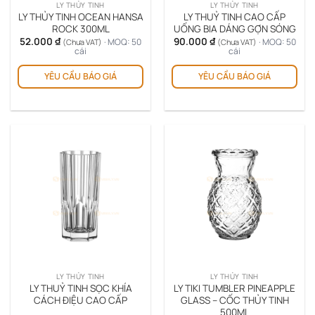
LY THỦY TINH
LY THỦY TINH
LY THỦY TINH OCEAN HANSA
LY THUỶ TINH CAO CẤP
ROCK 300ML
UỐNG BIA DÁNG GỢN SÓNG
52.000
₫
90.000
₫
· MOQ: 50
· MOQ: 50
(Chưa VAT)
(Chưa VAT)
cái
cái
YÊU CẦU BÁO GIÁ
YÊU CẦU BÁO GIÁ
LY THỦY TINH
LY THỦY TINH
LY THUỶ TINH SỌC KHÍA
LY TIKI TUMBLER PINEAPPLE
CÁCH ĐIỆU CAO CẤP
GLASS – CỐC THỦY TINH
500ML