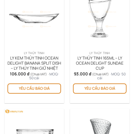
LY THỦY TINH
LY THỦY TINH
LY KEM THỦY TINH OCEAN
LY THỦY TINH 165ML – LY
DELIGHT BANANA SPLIT DISH
OCEAN DELIGHT SUNDAE
– LY THỦY TINH GIỮ NHIỆT
CUP
106.000
₫
93.000
₫
· MOQ:
· MOQ: 50
(Chưa VAT)
(Chưa VAT)
50 cái
cái
YÊU CẦU BÁO GIÁ
YÊU CẦU BÁO GIÁ