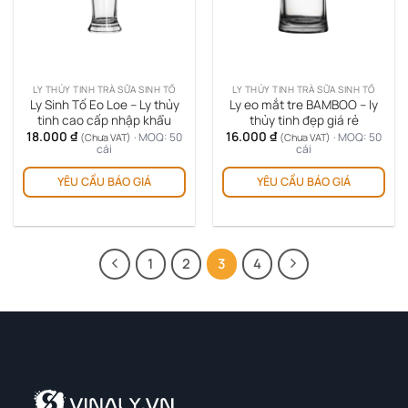
LY THỦY TINH TRÀ SỮA SINH TỐ
LY THỦY TINH TRÀ SỮA SINH TỐ
Ly Sinh Tố Eo Loe – Ly thủy
Ly eo mắt tre BAMBOO – ly
tinh cao cấp nhập khẩu
thủy tinh đẹp giá rẻ
18.000
₫
16.000
₫
· MOQ: 50
· MOQ: 50
(Chưa VAT)
(Chưa VAT)
cái
cái
YÊU CẦU BÁO GIÁ
YÊU CẦU BÁO GIÁ
1
2
3
4