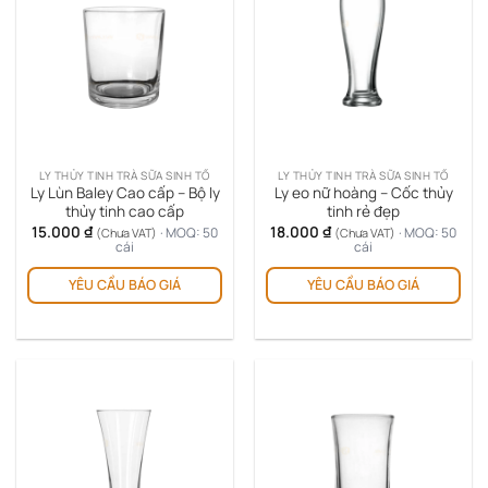
LY THỦY TINH TRÀ SỮA SINH TỐ
LY THỦY TINH TRÀ SỮA SINH TỐ
Ly Lùn Baley Cao cấp – Bộ ly
Ly eo nữ hoàng – Cốc thủy
thủy tinh cao cấp
tinh rẻ đẹp
15.000
₫
18.000
₫
· MOQ: 50
· MOQ: 50
(Chưa VAT)
(Chưa VAT)
cái
cái
YÊU CẦU BÁO GIÁ
YÊU CẦU BÁO GIÁ