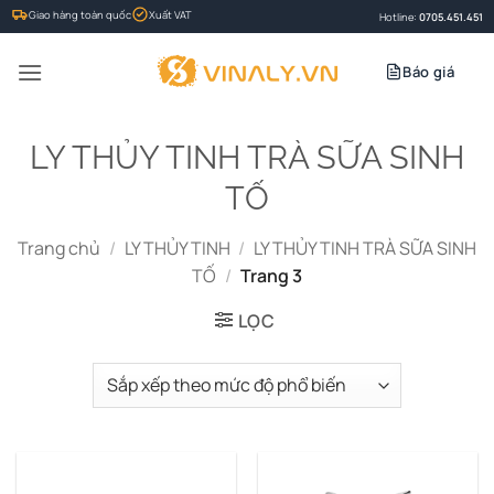
Bỏ
Giao hàng toàn quốc
Xuất VAT
Hotline:
0705.451.451
qua
nội
Báo giá
dung
LY THỦY TINH TRÀ SỮA SINH
TỐ
Trang chủ
/
LY THỦY TINH
/
LY THỦY TINH TRÀ SỮA SINH
TỐ
/
Trang 3
LỌC