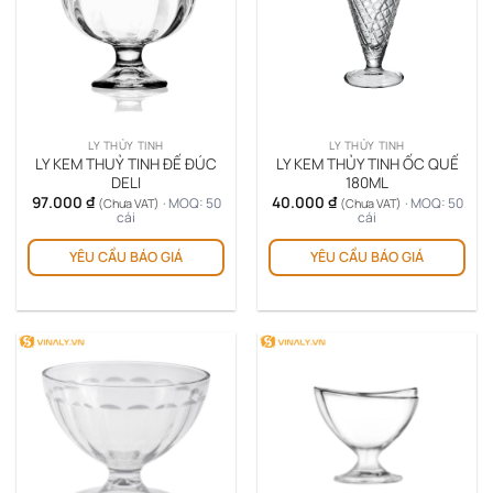
LY THỦY TINH
LY THỦY TINH
LY KEM THUỶ TINH ĐẾ ĐÚC
LY KEM THỦY TINH ỐC QUẾ
DELI
180ML
97.000
₫
40.000
₫
· MOQ: 50
· MOQ: 50
(Chưa VAT)
(Chưa VAT)
cái
cái
YÊU CẦU BÁO GIÁ
YÊU CẦU BÁO GIÁ