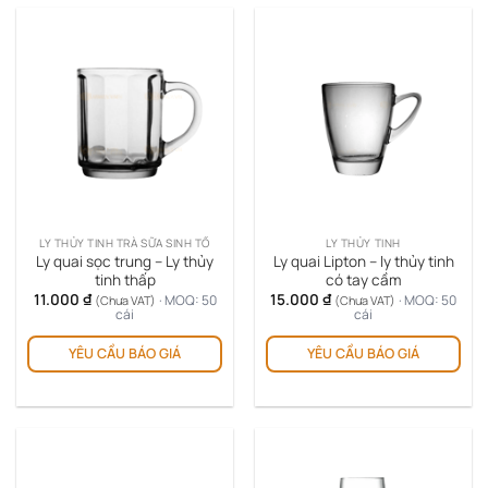
LY THỦY TINH TRÀ SỮA SINH TỐ
LY THỦY TINH
Ly quai sọc trung – Ly thủy
Ly quai Lipton – ly thủy tinh
tinh thấp
có tay cầm
11.000
₫
15.000
₫
· MOQ: 50
· MOQ: 50
(Chưa VAT)
(Chưa VAT)
cái
cái
YÊU CẦU BÁO GIÁ
YÊU CẦU BÁO GIÁ