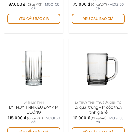
97.000
₫
75.000
₫
· MOQ: 50
· MOQ: 50
(Chưa VAT)
(Chưa VAT)
cái
cái
YÊU CẦU BÁO GIÁ
YÊU CẦU BÁO GIÁ
LY THỦY TINH
LY THỦY TINH TRÀ SỮA SINH TỐ
LY THUỶ TINH KIỂU ĐÁY KIM
Ly quai trung – In cốc thủy
CƯƠNG
tinh giá rẻ
115.000
₫
16.000
₫
· MOQ: 50
· MOQ: 50
(Chưa VAT)
(Chưa VAT)
cái
cái