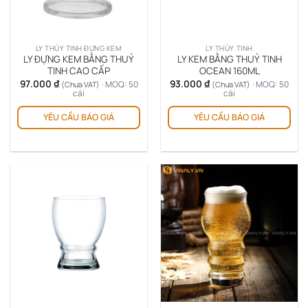
LY THỦY TINH ĐỰNG KEM
LY THỦY TINH
LY ĐỰNG KEM BẰNG THUỶ
LY KEM BẰNG THUỶ TINH
TINH CAO CẤP
OCEAN 160ML
97.000
₫
93.000
₫
· MOQ: 50
· MOQ: 50
(Chưa VAT)
(Chưa VAT)
cái
cái
YÊU CẦU BÁO GIÁ
YÊU CẦU BÁO GIÁ