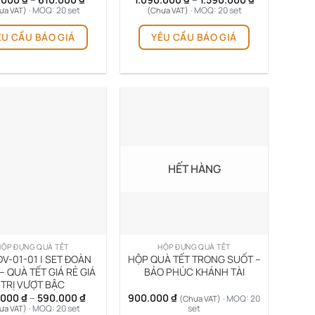
giá:
giá:
· MOQ: 20 set
· MOQ: 20 set
ưa VAT)
(Chưa VAT)
từ
từ
Sản
Sản
390.000 ₫
1.090.000 ₫
ÊU CẦU BÁO GIÁ
YÊU CẦU BÁO GIÁ
phẩm
phẩm
đến
đến
610.000 ₫
1.590.000 ₫
này
này
có
có
nhiều
nhiều
biến
biến
thể.
thể.
Các
Các
tùy
tùy
chọn
chọn
HẾT HÀNG
có
có
thể
thể
được
được
chọn
chọn
trên
trên
HỘP ĐỰNG QUÀ TẾT
HỘP ĐỰNG QUÀ TẾT
trang
trang
V-01-01 | SET ĐOÀN
HỘP QUÀ TẾT TRONG SUỐT –
sản
sản
 – QUÀ TẾT GIÁ RẺ GIÁ
BẢO PHÚC KHÁNH TÀI
TRỊ VƯỢT BẬC
phẩm
phẩm
Khoảng
.000
₫
–
590.000
₫
900.000
₫
· MOQ: 20
(Chưa VAT)
giá:
· MOQ: 20 set
set
ưa VAT)