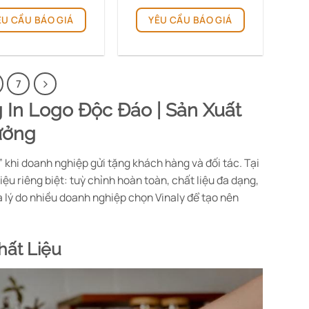
từ
Sản
290.000 ₫
ÊU CẦU BÁO GIÁ
YÊU CẦU BÁO GIÁ
phẩm
đến
590.000 ₫
này
có
nhiều
biến
7
thể.
 In Logo Độc Đáo | Sản Xuất
Các
tùy
ưởng
chọn
có
 khi doanh nghiệp gửi tặng khách hàng và đối tác. Tại
thể
ệu riêng biệt: tuỳ chỉnh hoàn toàn, chất liệu đa dạng,
được
à lý do nhiều doanh nghiệp chọn Vinaly để tạo nên
chọn
trên
trang
hất Liệu
sản
phẩm