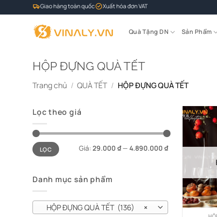
Bỏ
Giao hàng toàn quốc
Xuất hóa đơn VAT
qua
nội
Quà Tặng DN
Sản Phẩm
dung
HỘP ĐỰNG QUÀ TẾT
Trang chủ
/
QUÀ TẾT
/
HỘP ĐỰNG QUÀ TẾT
Lọc theo giá
Giá
Giá
Giá:
29.000 ₫
—
4.890.000 ₫
LỌC
tối
tối
thiểu
đa
Danh mục sản phẩm
HỘP ĐỰNG QUÀ TẾT (136)
×
HỘ