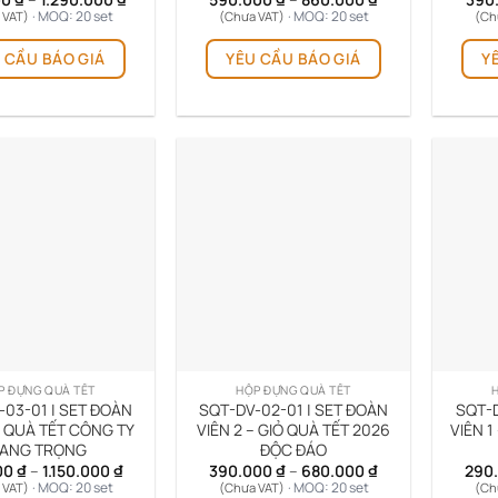
giá:
giá:
· MOQ: 20 set
· MOQ: 20 set
 VAT)
(Chưa VAT)
(Ch
từ
từ
Sản
Sản
850.000 ₫
590.000 ₫
 CẦU BÁO GIÁ
YÊU CẦU BÁO GIÁ
Y
phẩm
phẩm
đến
đến
1.290.000 ₫
860.000 ₫
này
này
có
có
nhiều
nhiều
biến
biến
thể.
thể.
Các
Các
tùy
tùy
chọn
chọn
có
có
thể
thể
được
được
chọn
chọn
trên
trên
P ĐỰNG QUÀ TẾT
HỘP ĐỰNG QUÀ TẾT
trang
trang
-03-01 | SET ĐOÀN
SQT-DV-02-01 | SET ĐOÀN
SQT-D
sản
sản
– QUÀ TẾT CÔNG TY
VIÊN 2 – GIỎ QUÀ TẾT 2026
VIÊN 1
ANG TRỌNG
ĐỘC ĐÁO
phẩm
phẩm
Khoảng
Khoảng
00
₫
–
1.150.000
₫
390.000
₫
–
680.000
₫
290
giá:
giá:
· MOQ: 20 set
· MOQ: 20 set
 VAT)
(Chưa VAT)
(Ch