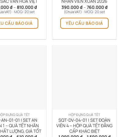
 SẮC VĂN HÓA VIỆT
NHÂN VIÊN XUÂN 2026
phẩm
phẩm
Khoảng
Khoảng
.000
₫
–
810.000
₫
390.000
₫
–
760.000
₫
giá:
giá:
· MOQ: 20 set
· MOQ: 20 set
ưa VAT)
(Chưa VAT)
từ
từ
Sản
Sản
590.000 ₫
390.000 ₫
ÊU CẦU BÁO GIÁ
YÊU CẦU BÁO GIÁ
phẩm
phẩm
đến
đến
810.000 ₫
760.000 ₫
này
này
có
có
nhiều
nhiều
biến
biến
thể.
thể.
Các
Các
tùy
tùy
chọn
chọn
có
có
thể
thể
được
được
chọn
chọn
trên
trên
HỘP ĐỰNG QUÀ TẾT
HỘP ĐỰNG QUÀ TẾT
trang
trang
AN-01-01 | SET AN
SQT-DV-04-01 | SET ĐOÀN
sản
sản
N 1 – QUÀ TẾT NHÂN
VIÊN 4 – HỘP QUÀ TẾT ĐẲNG
CHẤT LƯỢNG, GIÁ TỐT
CẤP KHÁC BIỆT
phẩm
phẩm
Khoảng
Khoảng
.000
₫
–
610.000
₫
1.090.000
₫
–
1.590.000
₫