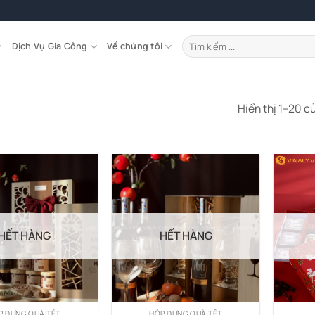
Tìm
Dịch Vụ Gia Công
Về chúng tôi
kiếm:
Hiển thị 1–20 c
HẾT HÀNG
HẾT HÀNG
P ĐỰNG QUÀ TẾT
HỘP ĐỰNG QUÀ TẾT