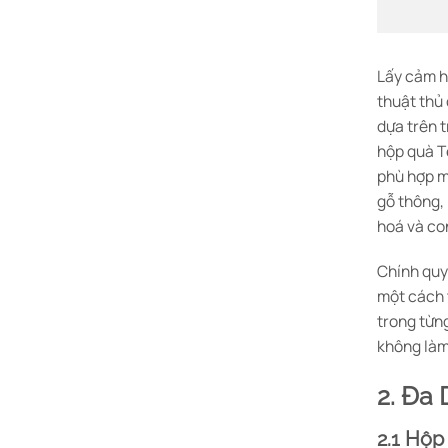
Lấy cảm h
thuật thủ 
dựa trên t
hộp quà T
phù hợp m
gỗ thông,
hoá và con
Chính quy 
một cách 
trong từng
không làm
2. Đa
2.1 Hộp