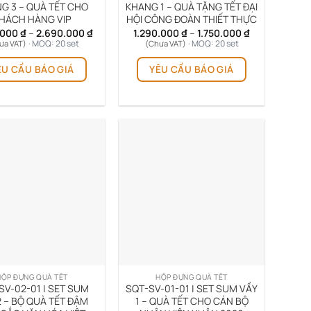
sản
sản
G 3 – QUÀ TẾT CHO
KHANG 1 – QUÀ TẶNG TẾT ĐẠI
HÁCH HÀNG VIP
HỘI CÔNG ĐOÀN THIẾT THỰC
phẩm
phẩm
Khoảng
Khoảng
.000
₫
–
2.690.000
₫
1.290.000
₫
–
1.750.000
₫
giá:
giá:
· MOQ: 20 set
· MOQ: 20 set
ưa VAT)
(Chưa VAT)
từ
từ
Sản
Sản
1.990.000 ₫
1.290.000 ₫
ÊU CẦU BÁO GIÁ
YÊU CẦU BÁO GIÁ
phẩm
phẩm
đến
đến
2.690.000 ₫
1.750.000 ₫
này
này
có
có
nhiều
nhiều
biến
biến
thể.
thể.
Các
Các
tùy
tùy
chọn
chọn
có
có
thể
thể
được
được
chọn
chọn
trên
trên
HỘP ĐỰNG QUÀ TẾT
HỘP ĐỰNG QUÀ TẾT
trang
trang
SV-02-01 | SET SUM
SQT-SV-01-01 | SET SUM VẦY
sản
sản
2 – BỘ QUÀ TẾT ĐẬM
1 – QUÀ TẾT CHO CÁN BỘ