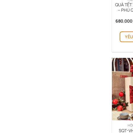
QUÀ TẾT
– PHÚ 
680.00
YÊU
HỘ
SQT-VH