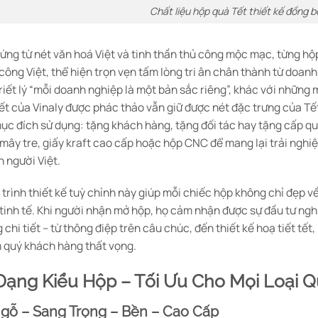
Chất liệu hộp quà Tết thiết kế đồng b
ứng từ nét văn hoá Việt và tinh thần thủ công mộc mạc, từng hộ
công Việt, thể hiện trọn vẹn tấm lòng tri ân chân thành từ doanh
riết lý “mỗi doanh nghiệp là một bản sắc riêng”, khác với những m
ết của Vinaly được phác thảo vẫn giữ được nét đặc trưng của Tế
ục đích sử dụng: tặng khách hàng, tặng đối tác hay tặng cấp quả
 mây tre, giấy kraft cao cấp hoặc hộp CNC để mang lại trải nghi
 người Việt.
trình thiết kế tuỳ chỉnh này giúp mỗi chiếc hộp không chỉ đẹp v
tinh tế. Khi người nhận mở hộp, họ cảm nhận được sự đầu tư ng
 chi tiết – từ thông điệp trên câu chúc, đến thiết kế hoạ tiết tết
 quý khách hàng thất vọng.
 Dạng Kiểu Hộp – Tối Ưu Cho Mọi Loại Q
 gỗ – Sang Trọng – Bền – Cao Cấp