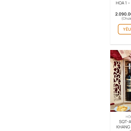
HOA 1 –
2.090.
(Chưa
YÊU
HỘ
SQT-A
KHANG 