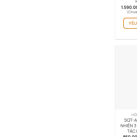
1.590.
(Chưa
YÊU
HỘ
SQT-A
NHIÊN 3
TÁC 
850.0