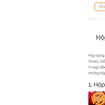
YÊU
Hộ
Hộp đựng 
Vinaly, mỗ
in logo độ
những hộ
1. Hộp