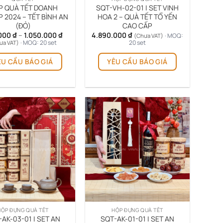
P QUÀ TẾT DOANH
SQT-VH-02-01 | SET VINH
 2024 – TẾT BÌNH AN
HOA 2 – QUÀ TẾT TỔ YẾN
(ĐỎ)
CAO CẤP
Khoảng
000
₫
–
1.050.000
₫
4.890.000
₫
· MOQ:
(Chưa VAT)
giá:
· MOQ: 20 set
20 set
ưa VAT)
từ
Sản
Sản
740.000 ₫
ÊU CẦU BÁO GIÁ
YÊU CẦU BÁO GIÁ
phẩm
phẩm
đến
1.050.000 ₫
này
này
có
có
nhiều
nhiều
biến
biến
thể.
thể.
Các
Các
tùy
tùy
chọn
chọn
có
có
thể
thể
được
được
chọn
chọn
trên
trên
HỘP ĐỰNG QUÀ TẾT
HỘP ĐỰNG QUÀ TẾT
trang
trang
AK-03-01 | SET AN
SQT-AK-01-01 | SET AN