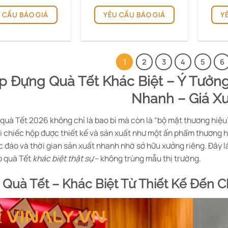
từ
từ
Sản
Sản
810.000 ₫
390.000 ₫
 CẦU BÁO GIÁ
YÊU CẦU BÁO GIÁ
Y
phẩm
phẩm
đến
đến
1.150.000 ₫
680.000 ₫
này
này
có
có
nhiều
nhiều
biến
biến
1
2
3
4
5
6
thể.
thể.
p Đựng Quà Tết Khác Biệt – Ý Tưởng
Các
Các
tùy
tùy
Nhanh – Giá X
chọn
chọn
có
có
quà Tết 2026 không chỉ là bao bì mà còn là “bộ mặt thương hiệu”
thể
thể
i chiếc hộp được thiết kế và sản xuất như một ấn phẩm thương hi
được
được
c đáo và thời gian sản xuất nhanh nhờ sở hữu xưởng riêng. Đây l
chọn
chọn
p quà Tết
khác biệt thật sự
– không trùng mẫu thị trường.
trên
trên
trang
trang
 Quà Tết – Khác Biệt Từ Thiết Kế Đến C
sản
sản
phẩm
phẩm