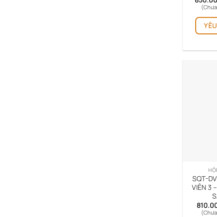
(Chưa
YÊU
HỘ
SQT-DV
VIÊN 3 
S
810.0
(Chưa