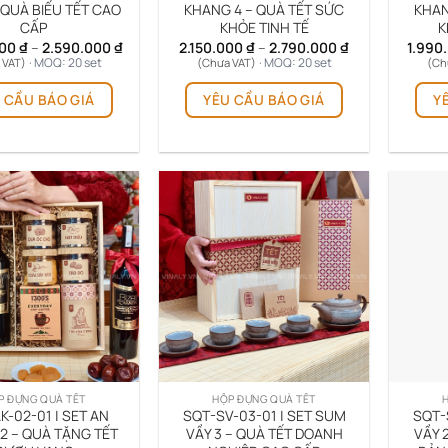
 QUÀ BIẾU TẾT CAO
KHANG 4 – QUÀ TẾT SỨC
KHAN
CẤP
KHỎE TINH TẾ
K
Khoảng
Khoảng
000
₫
–
2.590.000
₫
2.150.000
₫
–
2.790.000
₫
1.990
giá:
giá:
· MOQ: 20 set
· MOQ: 20 set
 VAT)
(Chưa VAT)
(Ch
từ
từ
Sản
Sản
2.090.000 ₫
2.150.000 ₫
 CẦU BÁO GIÁ
YÊU CẦU BÁO GIÁ
Y
phẩm
phẩm
đến
đến
2.590.000 ₫
2.790.000 ₫
này
này
có
có
nhiều
nhiều
biến
biến
thể.
thể.
Các
Các
tùy
tùy
chọn
chọn
có
có
thể
thể
được
được
chọn
chọn
trên
trên
P ĐỰNG QUÀ TẾT
HỘP ĐỰNG QUÀ TẾT
trang
trang
K-02-01 | SET AN
SQT-SV-03-01 | SET SUM
SQT-
sản
sản
2 – QUÀ TẶNG TẾT
VẦY 3 – QUÀ TẾT DOANH
VẦY 