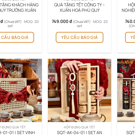
 TẶNG KHÁCH HÀNG
QUÀ TẶNG TẾT CÔNG TY –
HỘ
QUÝ TRƯỜNG XUÂN
XUÂN HOÀ PHÚ QUÝ
NGHIỆP
0
₫
749.000
₫
740.
· MOQ: 20
· MOQ: 20
(Chưa VAT)
(Chưa VAT)
set
set
(Ch
 CẦU BÁO GIÁ
YÊU CẦU BÁO GIÁ
Y
P ĐỰNG QUÀ TẾT
HỘP ĐỰNG QUÀ TẾT
-01-01 | SET VINH
SQT-AK-04-01 | SET AN
SQT-