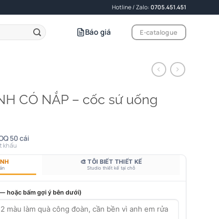
Hotline / Zalo:
0705.451.451
Báo giá
E-catalogue
NH CÓ NẮP – cốc sứ uống
OQ 50 cái
t khấu
ANH
🎨 TÔI BIẾT THIẾT KẾ
bản
Studio thiết kế tại chỗ
 — hoặc bấm gợi ý bên dưới)