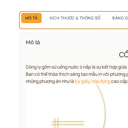
MÔ TẢ
KÍCH THƯỚC & THÔNG SỐ
BẢNG G
Mô tả
CỐ
Dòng ly gốm sứ uống nước ó nắp là sự kết hợp giữa
Bạn có thể thỏa thích sáng tạo mẫu in với phương
những phương án như là
túi giấy
,
hộp đựng
cao cấp