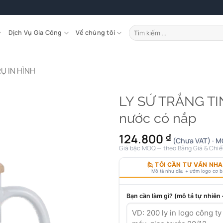
Tìm
Dịch Vụ Gia Công
Về chúng tôi
kiếm:
Ụ IN HÌNH
LY SỨ TRẮNG TI
nước có nắp
124.800
₫
(Chưa VAT) · M
Giá bậc MOQ — theo Bảng Giá & Chiế
🙋 TÔI CẦN TƯ VẤN NH
Mô tả nhu cầu + ướm logo cơ 
Bạn cần làm gì? (mô tả tự nhiên