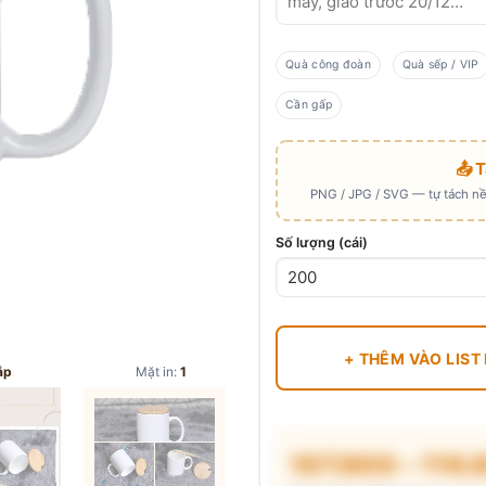
Quà công đoàn
Quà sếp / VIP
Cần gấp
📤 
PNG / JPG / SVG — tự tách nền
Số lượng (cái)
+ THÊM VÀO LIST
ắp
Mặt in:
1
107.800 – 116