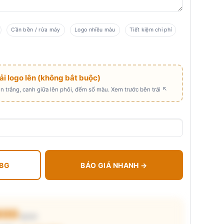
Cần bền / rửa máy
Logo nhiều màu
Tiết kiệm chi phí
Tải logo lên (không bắt buộc)
 trắng, canh giữa lên phôi, đếm số màu. Xem trước bên trái ↖
 BG
BÁO GIÁ NHANH →
.800
₫/cái