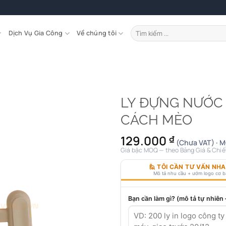
Tìm
Dịch Vụ Gia Công
Về chúng tôi
kiếm:
LY ĐỰNG NƯỚC
CÁCH MÈO
129.000
₫
(Chưa VAT) · M
Giá bậc MOQ — theo Bảng Giá & Chiế
🙋 TÔI CẦN TƯ VẤN NH
Mô tả nhu cầu + ướm logo cơ 
Bạn cần làm gì? (mô tả tự nhiên