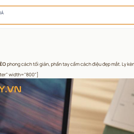
IÁ
MÈO
phong cách tối giản, phần tay cầm cách điệu đẹp mắt. Ly kè
ter" width="800"]