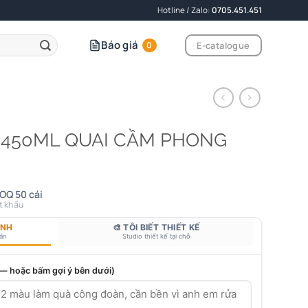
Hotline / Zalo:
0705.451.451
Báo giá
E-catalogue
0
 450ML QUAI CẦM PHONG
OQ 50 cái
t khấu
ANH
🎨 TÔI BIẾT THIẾT KẾ
bản
Studio thiết kế tại chỗ
 — hoặc bấm gợi ý bên dưới)