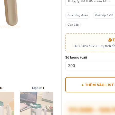
Quà công đoàn
Quà sếp / VIP
Cần gấp
📤 
PNG / JPG / SVG — tự tách nền
Số lượng (cái)
+ THÊM VÀO LIST
ÈO
Mặt in:
1
111.500 – 120