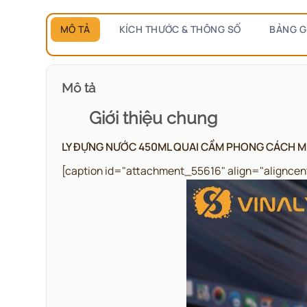
MÔ TẢ
KÍCH THƯỚC & THÔNG SỐ
BẢNG G
Mô tả
Giới thiệu chung
LY ĐỰNG NƯỚC 450ML QUAI CẦM PHONG CÁCH 
[caption id="attachment_55616" align="aligncen