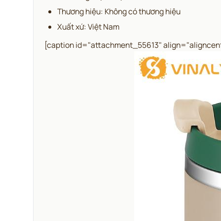
Thương hiệu: Không có thương hiệu
Xuất xứ: Việt Nam
[caption id="attachment_55613" align="aligncen