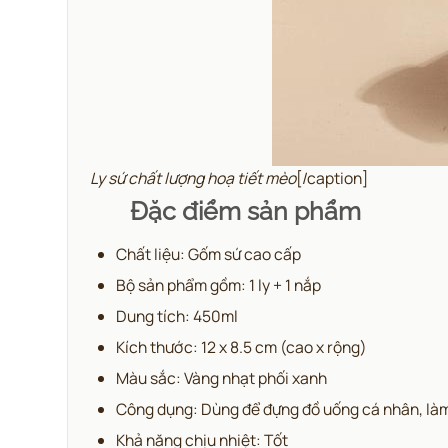
Ly sứ chất lượng hoạ tiết mèo
[/caption]
Đặc điểm sản phẩm
Chất liệu: Gốm sứ cao cấp
Bộ sản phẩm gồm: 1 ly + 1 nắp
Dung tích: 450ml
Kích thước: 12 x 8.5 cm (cao x rộng)
Màu sắc: Vàng nhạt phối xanh
Công dụng: Dùng để đựng đồ uống cá nhân, làm 
Khả năng chịu nhiệt: Tốt