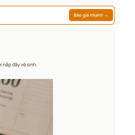
Báo giá nhanh →
m nắp đậy vệ sinh.