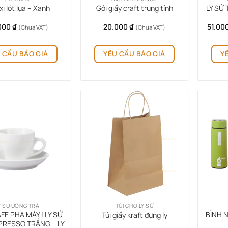
LY SỨ 
xi lót lụa – Xanh
Gói giấy craft trung tính
000
₫
20.000
₫
51.00
(Chưa VAT)
(Chưa VAT)
 CẦU BÁO GIÁ
YÊU CẦU BÁO GIÁ
Y
Y SỨ UỐNG TRÀ
TÚI CHO LY SỨ
FE PHA MÁY | LY SỨ
BÌNH 
Túi giấy kraft đựng ly
PRESSO TRẮNG – LY