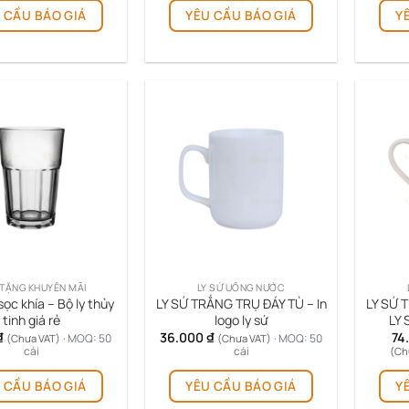
70.000 ₫.
là:
 CẦU BÁO GIÁ
YÊU CẦU BÁO GIÁ
Y
phẩm
60.000 ₫.
này
có
nhiều
biến
thể.
Các
tùy
chọn
có
thể
được
chọn
trên
TẶNG KHUYẾN MÃI
LY SỨ UỐNG NƯỚC
trang
sọc khía – Bộ ly thủy
LY SỨ TRẮNG TRỤ ĐÁY TÙ – In
LY SỨ 
sản
tinh giá rẻ
logo ly sứ
LY 
phẩm
₫
36.000
₫
74
· MOQ: 50
· MOQ: 50
(Chưa VAT)
(Chưa VAT)
cái
cái
(Ch
 CẦU BÁO GIÁ
YÊU CẦU BÁO GIÁ
Y