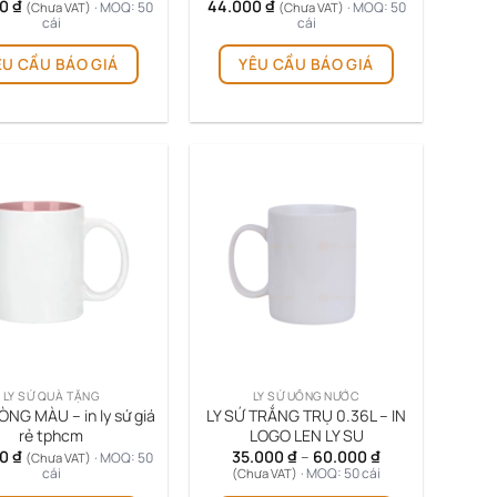
00
₫
44.000
₫
· MOQ: 50
· MOQ: 50
(Chưa VAT)
(Chưa VAT)
cái
cái
ÊU CẦU BÁO GIÁ
YÊU CẦU BÁO GIÁ
LY SỨ QUÀ TẶNG
LY SỨ UỐNG NƯỚC
ÒNG MÀU – in ly sứ giá
LY SỨ TRẮNG TRỤ 0.36L – IN
rẻ tphcm
LOGO LEN LY SU
Khoảng
00
₫
35.000
₫
–
60.000
₫
· MOQ: 50
(Chưa VAT)
giá:
cái
· MOQ: 50 cái
(Chưa VAT)
từ
Sản
Sản