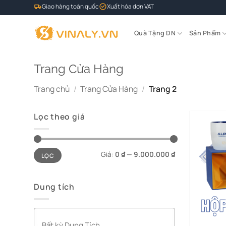
Bỏ
Giao hàng toàn quốc
Xuất hóa đơn VAT
qua
nội
Quà Tặng DN
Sản Phẩm
dung
Trang Cửa Hàng
Trang chủ
/
Trang Cửa Hàng
/
Trang 2
Lọc theo giá
Giá
Giá
Giá:
0 ₫
—
9.000.000 ₫
LỌC
tối
tối
thiểu
đa
Dung tích