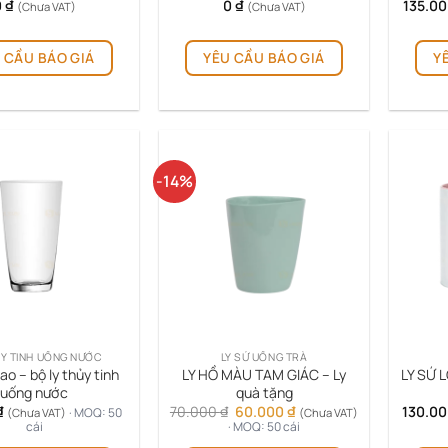
0
₫
0
₫
135.0
(Chưa VAT)
(Chưa VAT)
 CẦU BÁO GIÁ
YÊU CẦU BÁO GIÁ
Y
-14%
ỦY TINH UỐNG NƯỚC
LY SỨ UỐNG TRÀ
ao – bộ ly thủy tinh
LY HỒ MÀU TAM GIÁC – Ly
LY SỨ L
uống nước
quà tặng
Giá
Giá
₫
70.000
₫
60.000
₫
130.0
· MOQ: 50
(Chưa VAT)
(Chưa VAT)
gốc
hiện
cái
· MOQ: 50 cái
là:
tại
Sản