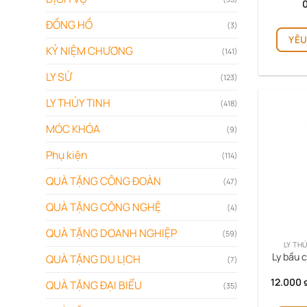
ĐỒNG HỒ
(3)
YÊU
KỶ NIỆM CHƯƠNG
(141)
LY SỨ
(123)
LY THỦY TINH
(418)
MÓC KHÓA
(9)
Phụ kiện
(114)
QUÀ TẶNG CÔNG ĐOÀN
(47)
QUÀ TẶNG CÔNG NGHỆ
(4)
QUÀ TẶNG DOANH NGHIỆP
(59)
LY TH
Ly bầu c
QUÀ TẶNG DU LỊCH
(7)
12.000
QUÀ TẶNG ĐẠI BIỂU
(35)