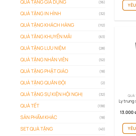
QUÀ TẶNG GIA DỤNG
(36)
YÊU
QUÀ TẶNG IN HÌNH
(32)
QUÀ TẶNG KHÁCH HÀNG
(112)
QUÀ TẶNG KHUYẾN MÃI
(63)
QUÀ TẶNG LƯU NIỆM
(28)
QUÀ TẶNG NHÂN VIÊN
(52)
QUÀ TẶNG PHẬT GIÁO
(18)
QUÀ TẶNG QUÂN ĐỘI
(2)
QUÀ TẶNG SỰ KIỆN HỘI NGHỊ
(32)
QUÀ 
Ly trung 
QUÀ TẾT
(138)
13.000
SẢN PHẨM KHÁC
(18)
YÊU
SET QUÀ TẶNG
(40)