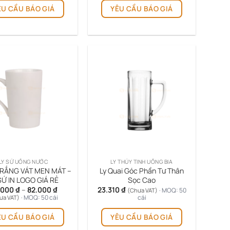
35.000 ₫
ÊU CẦU BÁO GIÁ
YÊU CẦU BÁO GIÁ
phẩm
phẩm
đến
60.000 ₫
này
này
có
có
nhiều
nhiều
biến
biến
thể.
thể.
Các
Các
tùy
tùy
chọn
chọn
có
có
thể
thể
được
được
chọn
chọn
trên
trên
LY SỨ UỐNG NƯỚC
LY THỦY TINH UỐNG BIA
trang
trang
TRẮNG VÁT MEN MÁT –
Ly Quai Góc Phần Tư Thân
sản
sản
SỨ IN LOGO GIÁ RẺ
Sọc Cao
phẩm
phẩm
Khoảng
.000
₫
–
82.000
₫
23.310
₫
· MOQ: 50
(Chưa VAT)
giá:
· MOQ: 50 cái
cái
ưa VAT)
từ
Sản
74.000 ₫
ÊU CẦU BÁO GIÁ
YÊU CẦU BÁO GIÁ
phẩm
đến
82.000 ₫
này