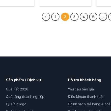
1
2
3
4
5
…
Sản phẩm / Dịch vụ
Hỗ trợ khách hàng
Quà Tết 2026
Yêu cầu báo giá
Quà tặng doanh nghiệp
Điều khoản thanh toán
Ly sứ in logo
Chính sách trả hàng & hoà