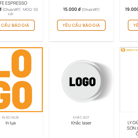
FE ESPRESSO
₫
15.000
₫
19.00
· MOQ: 50
(Chưa VAT)
(Chưa VAT)
cái
 CẦU BÁO GIÁ
YÊU CẦU BÁO GIÁ
Y
IN ÁO MƯA
KHẮC BÚT
LY G
In lụa
Khắc laser
SƠN L