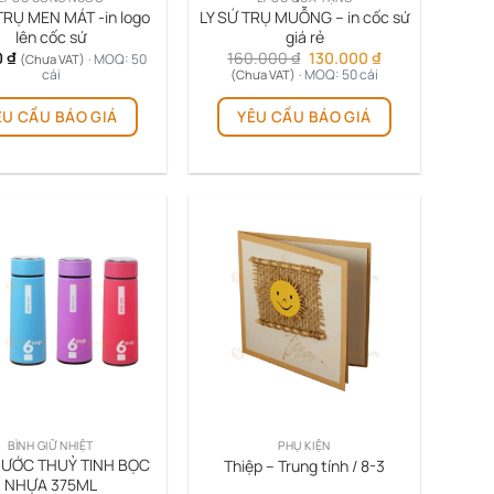
TRỤ MEN MÁT -in logo
LY SỨ TRỤ MUỖNG – in cốc sứ
lên cốc sứ
giá rẻ
Giá
Giá
0
₫
160.000
₫
130.000
₫
· MOQ: 50
(Chưa VAT)
gốc
hiện
cái
· MOQ: 50 cái
(Chưa VAT)
là:
tại
Sản
160.000 ₫.
là:
ÊU CẦU BÁO GIÁ
YÊU CẦU BÁO GIÁ
phẩm
130.000 ₫.
này
có
nhiều
biến
thể.
Các
tùy
chọn
có
thể
được
chọn
trên
BÌNH GIỮ NHIỆT
PHỤ KIỆN
trang
NƯỚC THUỶ TINH BỌC
Thiệp – Trung tính / 8-3
sản
NHỰA 375ML