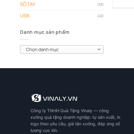
SỔ TAY
(33)
USB
(22)
Danh mục sản phẩm
Chọn danh mục
Công ty TNHH Quà Tặng Vinaly — công
xưởng quà tặng doanh nghiệp: tự sản xuất, in
logo theo yêu cầu, giá tận xưởng, đáp ứng số
lượng cực lớn.