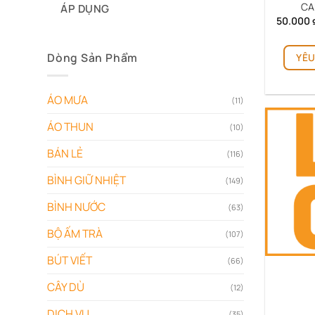
CA
ÁP DỤNG
50.000
Dòng Sản Phẩm
YÊU
ÁO MƯA
(11)
ÁO THUN
(10)
BÁN LẺ
(116)
BÌNH GIỮ NHIỆT
(149)
BÌNH NƯỚC
(63)
BỘ ẤM TRÀ
(107)
BÚT VIẾT
(66)
CÂY DÙ
(12)
DỊCH VỤ
(35)