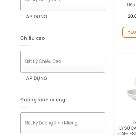
Hộp 
20.
ÁP DỤNG
YÊU
Chiều cao
ÁP DỤNG
Đường kính miệng
L
LY SỨ CA
CAFE ES