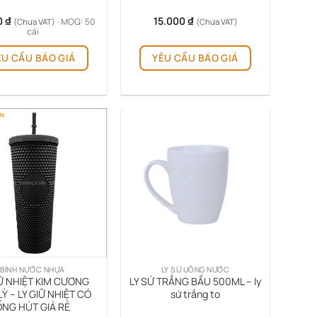
phẩm
0
₫
15.000
₫
· MOQ: 50
(Chưa VAT)
(Chưa VAT)
cái
ÊU CẦU BÁO GIÁ
YÊU CẦU BÁO GIÁ
BÌNH NƯỚC NHỰA
LY SỨ UỐNG NƯỚC
IỮ NHIỆT KIM CƯƠNG
LY SỨ TRẮNG BẦU 500ML – ly
Ỳ – LY GIỮ NHIỆT CÓ
sứ trắng to
ỐNG HÚT GIÁ RẺ